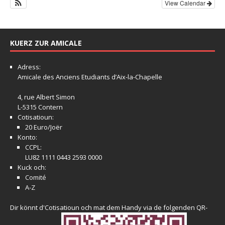
View Calendar
KUERZ ZUR AMICALE
Adress:
Amicale
des Anciens Etudiants d’Aix-la-Chapelle
4, rue Albert Simon
L-5315 Contern
Cotisatioun:
20 Euro/Joër
Konto:
CCPL:
LU82 1111 0443 2593 0000
Kuck och:
Comité
A-Z
Dir könnt d'Cotisatioun och mat dem Handy via de folgenden QR-