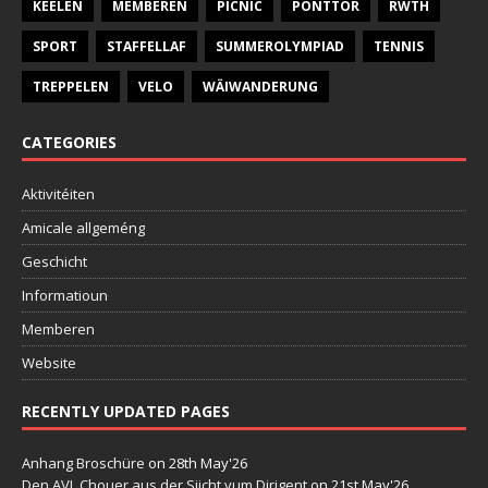
KEELEN
MEMBEREN
PICNIC
PONTTOR
RWTH
SPORT
STAFFELLAF
SUMMEROLYMPIAD
TENNIS
TREPPELEN
VELO
WÄIWANDERUNG
CATEGORIES
Aktivitéiten
Amicale allgeméng
Geschicht
Informatioun
Memberen
Website
RECENTLY UPDATED PAGES
Anhang Broschüre
on 28th May'26
Den AVL Chouer aus der Siicht vum Dirigent
on 21st May'26