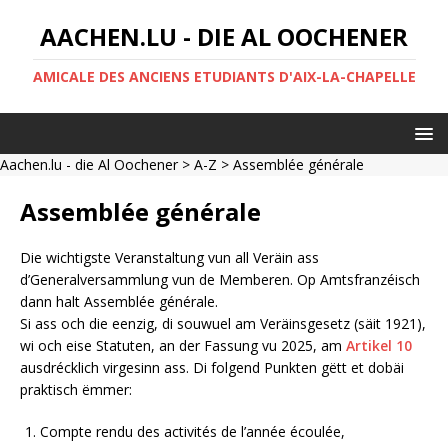
AACHEN.LU - DIE AL OOCHENER
AMICALE DES ANCIENS ETUDIANTS D'AIX-LA-CHAPELLE
Aachen.lu - die Al Oochener
>
A-Z
> Assemblée générale
Assemblée générale
Die wichtigste Veranstaltung vun all Veräin ass
d’Generalversammlung vun de Memberen. Op Amtsfranzéisch
dann halt Assemblée générale.
Si ass och die eenzig, di souwuel am Veräinsgesetz (säit 1921),
wi och eise Statuten, an der Fassung vu 2025, am
Artikel 10
ausdrécklich virgesinn ass. Di folgend Punkten gëtt et dobäi
praktisch ëmmer:
Compte rendu des activités de l’année écoulée,