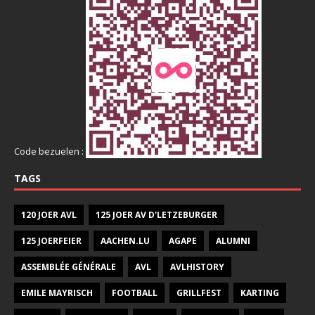
Code bezuelen :
TAGS
120 JOER AVL
125 JOER AV D'LETZEBURGER
125 JOERFEIER
AACHEN.LU
AGAPE
ALUMNI
ASSEMBLÉE GÉNÉRALE
AVL
AVLHISTORY
EMILE MAYRISCH
FOOTBALL
GRILLFEST
KARTING