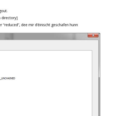
gout.
) directory]
r “reduced”, dee mir d’éinischt geschafen hunn