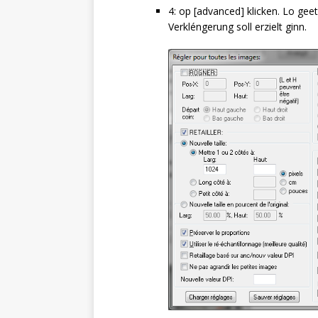
4: op [advanced] klicken. Lo gee
Verkléngerung soll erzielt ginn.