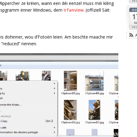
20
 Mippercher ze kréien, wann een déi eenzel muss méi kléng
tispgramm ënner Windows, dem
Irfanview
. (offiziell Säit:
O
1
Sa
20
s dohinner, wou d’Fotoën leien. Am beschte maache mir
 “reduced” nennen.