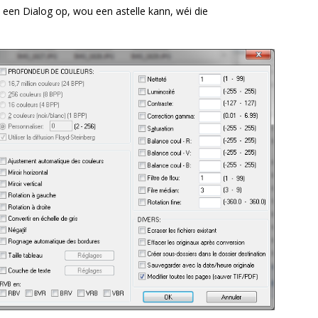
t een Dialog op, wou een astelle kann, wéi die