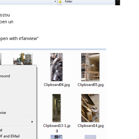
Dozou
toen un
pen with irfanview”