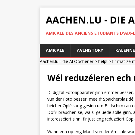
AACHEN.LU - DIE
AMICALE DES ANCIENS ETUDIANTS D'AIX-
AMICALE
AVLHISTORY
KALENNE
Aachen.lu - die Al Oochener
>
help!
>
fir mat ze
Wéi reduzéieren ech 
Di digital Fotoapparater ginn ëmmer besser, a
vun der Foto besser, mee d’ Späicherplaz dé
héicher Opléisung gesinn um Bildschirm an o
Dofir brauchen se, wa si geluede solle ginn, 
interesséiert sinn, fir just eng reduzéiert Cop
Wann een op eng Manif vun der Amicale war