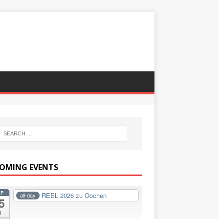
OMING EVENTS
EP
REEL 2026 zu Oochen
all-day
5
i