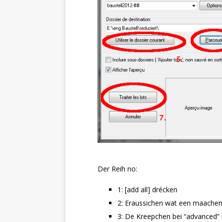
Der Reih no:
1: [add all] drécken
2: Eraussichen wat een maachen 
3: De Kreepchen bei “advanced”