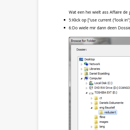
Wat een hei wielt ass Affaire de 
5:Klick op [“use current (“look in”
6:Do wiele mir dann deen Dossie