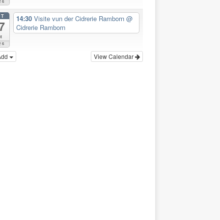
26
CT
14:30
Visite vun der Cidrerie Ramborn
@
7
Cidrerie Ramborn
t
26
Add
View Calendar