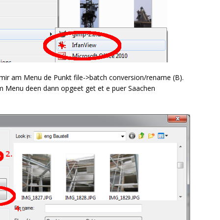
 mir am Menu de Punkt file->batch conversion/rename (B).
 Am Menu deen dann opgeet get et e puer Saachen