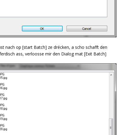
st nach op [start Batch] ze drécken, a scho schafft den
disch ass, verloosse mir den Dialog mat [Exit Batch]