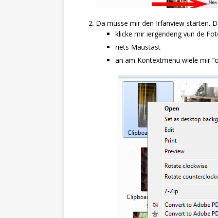
Da musse mir den Irfanview starten. 
klicke mir iergendeng vun de Fo
riets Maustast
an am Kontextmenu wiele mir “o