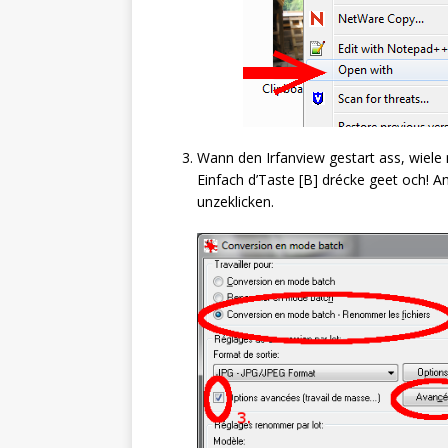
Wann den Irfanview gestart ass, wiele
Einfach d’Taste [B] drécke geet och!
unzeklicken.