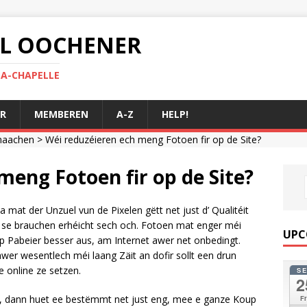
 AL OOCHENER
LA-CHAPELLE
R
MEMBEREN
A-Z
HELP!
 maachen
> Wéi reduzéieren ech meng Fotoen fir op de Site?
meng Fotoen fir op de Site?
 mat der Unzuel vun de Pixelen gëtt net just d’ Qualitéit
i se brauchen erhéicht sech och. Fotoen mat enger méi
UPC
p Pabeier besser aus, am Internet awer net onbedingt.
awer wesentlech méi laang Zäit an dofir sollt een drun
ie online ze setzen.
S
2
, dann huet ee bestëmmt net just eng, mee e ganze Koup
Fr