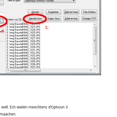
wëll. Ech wielen meechtens d’Optioun 3.
 maachen.