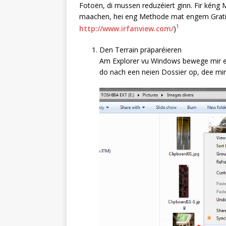
Fotoën, di mussen reduzéiert ginn. Fir kéng
maachen, hei eng Methode mat engem Gra
1
http://www.irfanview.com/
)
Den Terrain präparéieren
Am Explorer vu Windows bewege mir ei
do nach een neien Dossier op, dee mir