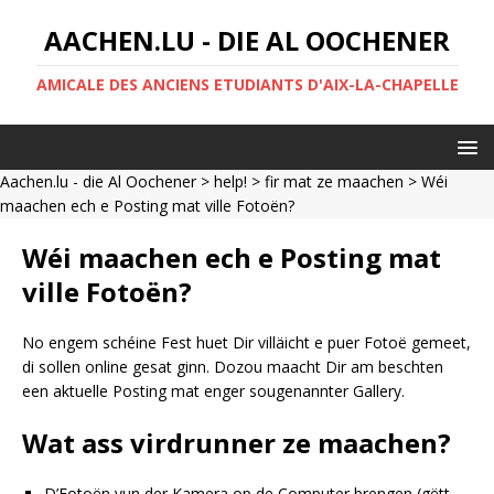
AACHEN.LU - DIE AL OOCHENER
AMICALE DES ANCIENS ETUDIANTS D'AIX-LA-CHAPELLE
Aachen.lu - die Al Oochener
>
help!
>
fir mat ze maachen
> Wéi
maachen ech e Posting mat ville Fotoën?
Wéi maachen ech e Posting mat
ville Fotoën?
No engem schéine Fest huet Dir villäicht e puer Fotoë gemeet,
di sollen online gesat ginn. Dozou maacht Dir am beschten
een aktuelle Posting mat enger sougenannter Gallery.
Wat ass virdrunner ze maachen?
D’Fotoën vun der Kamera op de Computer brengen (gëtt