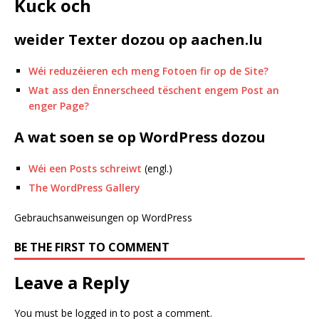
Kuck och
weider Texter dozou op aachen.lu
Wéi reduzéieren ech meng Fotoen fir op de Site?
Wat ass den Ënnerscheed tëschent engem Post an
enger Page?
A wat soen se op WordPress dozou
Wéi een Posts schreiwt
(engl.)
The WordPress Gallery
Gebrauchsanweisungen op WordPress
BE THE FIRST TO COMMENT
Leave a Reply
You must be
logged in
to post a comment.