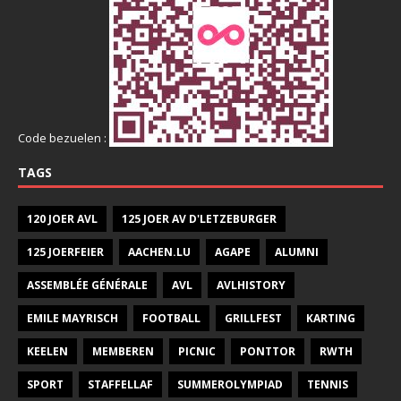
Code bezuelen :
TAGS
120 JOER AVL
125 JOER AV D'LETZEBURGER
125 JOERFEIER
AACHEN.LU
AGAPE
ALUMNI
ASSEMBLÉE GÉNÉRALE
AVL
AVLHISTORY
EMILE MAYRISCH
FOOTBALL
GRILLFEST
KARTING
KEELEN
MEMBEREN
PICNIC
PONTTOR
RWTH
SPORT
STAFFELLAF
SUMMEROLYMPIAD
TENNIS