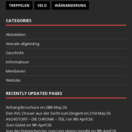
TREPPELEN
VELO
WÄIWANDERUNG
CATEGORIES
Aktivitéiten
Amicale allgeméng
Geschicht
Informatioun
Memberen
Website
RECENTLY UPDATED PAGES
Anhang Broschüre
on 28th May'26
Den AVL Chouer aus der Siicht vum Dirigent
on 21st May'26
AVLHISTORY – DIE CHRONIK – TEIL I
on 9th April'26
Zum Geleit
on 9th April'26
Vun der Drëppchen bis zum Lion sleeps tonight
on 9th April'26