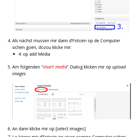
Als nächst mussen mir dann d’Fotoën op de Computer
sichen goën, dozou klicke mir:
4: op add Media
Am folgenden “
insert media
” Dialog klicken mir op
upload
images
An dann klicke mir op [select images]
Lo kënne mir d’Fotoën op eisen eegene Computer sichen