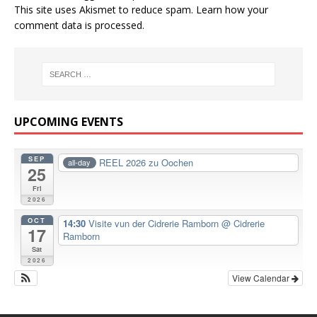
This site uses Akismet to reduce spam.
Learn how your
comment data is processed.
UPCOMING EVENTS
SEP
REEL 2026 zu Oochen
all-day
25
Fri
2026
OCT
14:30
Visite vun der Cidrerie Ramborn
@ Cidrerie
17
Ramborn
Sat
2026
View Calendar