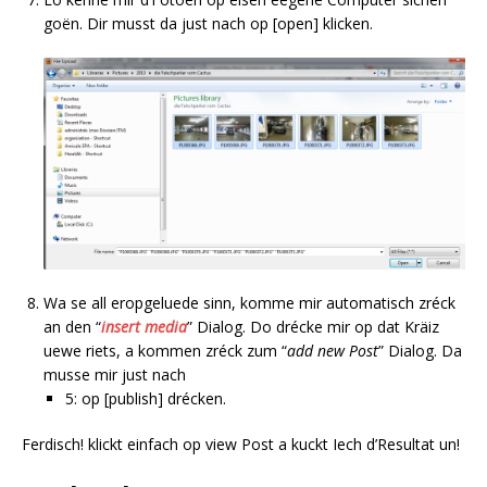
goën. Dir musst da just nach op [open] klicken.
Wa se all eropgeluede sinn, komme mir automatisch zréck
an den “
insert media
” Dialog. Do drécke mir op dat Kräiz
uewe riets, a kommen zréck zum “
add new Post
” Dialog. Da
musse mir just nach
5: op [publish] drécken.
Ferdisch! klickt einfach op view Post a kuckt Iech d’Resultat un!