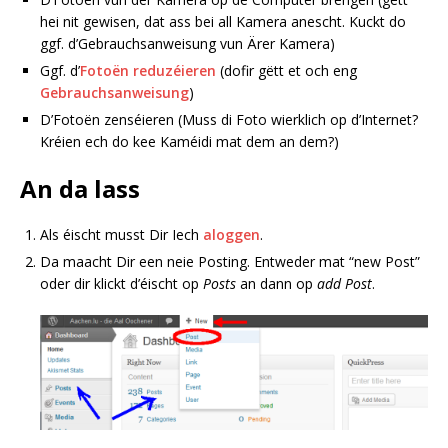
hei nit gewisen, dat ass bei all Kamera anescht. Kuckt do
ggf. d’Gebrauchsanweisung vun Ärer Kamera)
Ggf. d’
Fotoën reduzéieren
(dofir gëtt et och eng
Gebrauchsanweisung
)
D’Fotoën zenséieren (Muss di Foto wierklich op d’Internet?
Kréien ech do kee Kaméidi mat dem an dem?)
An da lass
Als éischt musst Dir Iech
aloggen
.
Da maacht Dir een neie Posting. Entweder mat “new Post”
oder dir klickt d’éischt op
Posts
an dann op
add Post
.