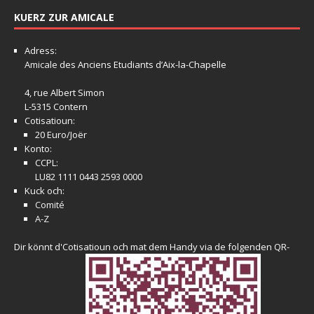
KUERZ ZUR AMICALE
Adress:
Amicale
des Anciens Etudiants d’Aix-la-Chapelle
4, rue Albert Simon
L-5315 Contern
Cotisatioun:
20 Euro/Joër
Konto:
CCPL:
LU82 1111 0443 2593 0000
Kuck och:
Comité
A-Z
Dir könnt d'Cotisatioun och mat dem Handy via de folgenden QR-