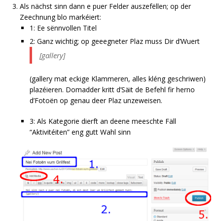
Als nächst sinn dann e puer Felder auszefëllen; op der
Zeechnung blo markéiert:
1: Ee sënnvollen Titel
2: Ganz wichtig; op geeegneter Plaz muss Dir d’Wuert
[gallery]
(gallery mat eckige Klammeren, alles kléng geschriwen)
plazéieren. Domadder kritt d’Säit de Befehl fir herno
d’Fotoën op genau deer Plaz unzeweisen.
3: Als Kategorie dierft an deene meeschte Fäll
“Aktivitéiten” eng gutt Wahl sinn