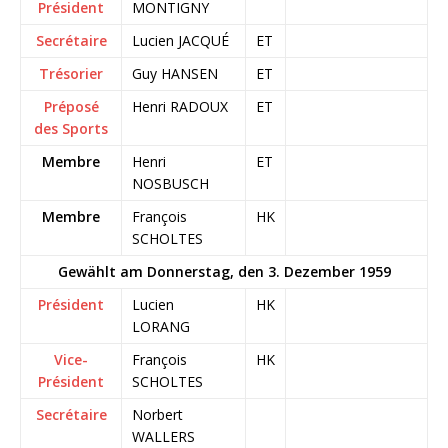
Président
MONTIGNY
Secrétaire
Lucien JACQUÉ
ET
Trésorier
Guy HANSEN
ET
Préposé
Henri RADOUX
ET
des Sports
Membre
Henri
ET
NOSBUSCH
Membre
François
HK
SCHOLTES
Gewählt am Donnerstag, den 3. Dezember 1959
Président
Lucien
HK
LORANG
Vice-
François
HK
Président
SCHOLTES
Secrétaire
Norbert
WALLERS