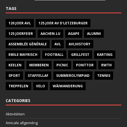
TAGS
120 JOER AVL
125 JOER AV D'LETZEBURGER
125 JOERFEIER
AACHEN.LU
AGAPE
ALUMNI
ASSEMBLÉE GÉNÉRALE
AVL
AVLHISTORY
EMILE MAYRISCH
FOOTBALL
GRILLFEST
KARTING
KEELEN
MEMBEREN
PICNIC
PONTTOR
RWTH
SPORT
STAFFELLAF
SUMMEROLYMPIAD
TENNIS
TREPPELEN
VELO
WÄIWANDERUNG
CATEGORIES
Aktivitéiten
Amicale allgeméng