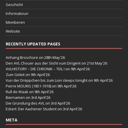
Geschicht
Informatioun
Memberen
Website
RECENTLY UPDATED PAGES
Anhang Broschüre
on 28th May'26
Den AVL Chouer aus der Siicht vum Dirigent
on 21st May'26
AVLHISTORY – DIE CHRONIK – TEIL I
on 9th April'26
Zum Geleit
on 9th April'26
Vun der Drëppchen bis zum Lion sleeps tonight
on 9th April'26
Pierre MOURIS (1851-1918)
on 9th April'26
Rull de Waak
on 9th April'26
Biernamen
on 3rd April'26
Die Gründung des AVL
on 3rd April'26
Eckert: Der Aachener Student
on 3rd April'26
META