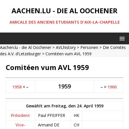
AACHEN.LU - DIE AL OOCHENER
AMICALE DES ANCIENS ETUDIANTS D'AIX-LA-CHAPELLE
Aachen.lu - die Al Oochener
>
AVLhistory
>
Personen
>
Die Comités
des A.V. d’Letzeburger
> Comitéen vum AVL 1959
Comitéen vum AVL 1959
1959
1958
< –
– >
1960
Gewählt am Freitag, den 24. April 1959
Président
Paul PFEIFFER
HK
Vice-
Armand DE
CH