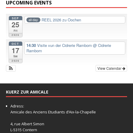
UPCOMING EVENTS
SEP
REEL 2026 zu Oochen
all-day
25
Fri
2026
OCT
14:30
Visite vun der Cidrerie Ramborn
@ Cidrerie
17
Ramborn
Sat
2026
View Calendar
KUERZ ZUR AMICALE
Adress:
Amicale
des Anciens Etudiants d’Aix-la-Chapelle
4, rue Albert Simon
L-5315 Contern