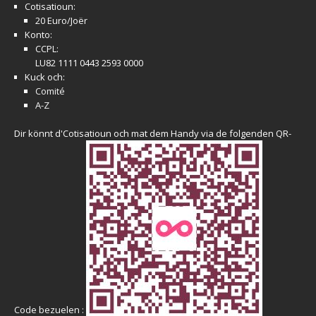
Cotisatioun:
20 Euro/Joër
Konto:
CCPL:
LU82 1111 0443 2593 0000
Kuck och:
Comité
A-Z
Dir könnt d'Cotisatioun och mat dem Handy via de folgenden QR-
Code bezuelen :