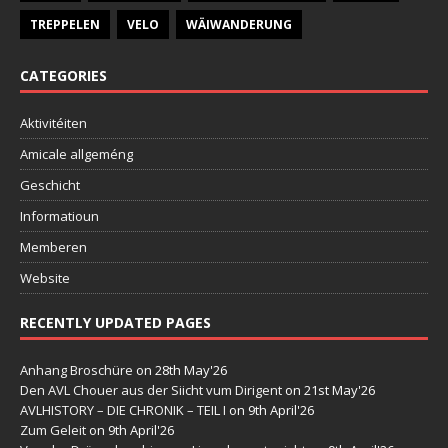
TREPPELEN
VELO
WÄIWANDERUNG
CATEGORIES
Aktivitéiten
Amicale allgeméng
Geschicht
Informatioun
Memberen
Website
RECENTLY UPDATED PAGES
Anhang Broschüre
on 28th May'26
Den AVL Chouer aus der Siicht vum Dirigent
on 21st May'26
AVLHISTORY – DIE CHRONIK – TEIL I
on 9th April'26
Zum Geleit
on 9th April'26