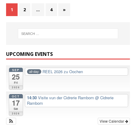
1
2
…
4
»
UPCOMING EVENTS
SEP
REEL 2026 zu Oochen
all-day
25
Fri
2026
OCT
14:30
Visite vun der Cidrerie Ramborn
@ Cidrerie
17
Ramborn
Sat
2026
View Calendar