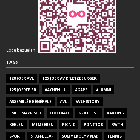
Code bezuelen :
TAGS
120 JOER AVL
125 JOER AV D'LETZEBURGER
125 JOERFEIER
AACHEN.LU
AGAPE
ALUMNI
ASSEMBLÉE GÉNÉRALE
AVL
AVLHISTORY
EMILE MAYRISCH
FOOTBALL
GRILLFEST
KARTING
KEELEN
MEMBEREN
PICNIC
PONTTOR
RWTH
SPORT
STAFFELLAF
SUMMEROLYMPIAD
TENNIS