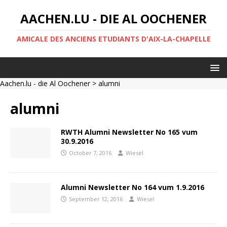
AACHEN.LU - DIE AL OOCHENER
AMICALE DES ANCIENS ETUDIANTS D'AIX-LA-CHAPELLE
Aachen.lu - die Al Oochener
> alumni
alumni
RWTH Alumni Newsletter No 165 vum
30.9.2016
October 7, 2016
Wiesel
Alumni Newsletter No 164 vum 1.9.2016
September 12, 2016
Wiesel