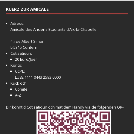
KUERZ ZUR AMICALE
Adress:
Amicale
des Anciens Etudiants d’Aix-la-Chapelle
4, rue Albert Simon
L-5315 Contern
Cotisatioun:
20 Euro/Joër
Konto:
CCPL:
LU82 1111 0443 2593 0000
Kuck och:
Comité
A-Z
Dir könnt d'Cotisatioun och mat dem Handy via de folgenden QR-