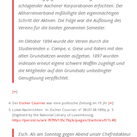
schlagender Aachener Korporationen erfochten. Der
Altherrenverband mißbilligte den eigenmächtigen
Schritt der Aktiven. Die Folge war die Auflösung des
Vereins für die beiden genannten Semester.
Im Oktober 1894 wurde der Verein durch die
Studierenden v. Campe, v. Giese und Raters mit den
alten Grundsätzen wieder aufgetan. 1897 wurden
indessen erneut eigene schwere Waffen zugelegt und
die Mitglieder auf den Grundsatz unbedingter
Genugtuung verpflichtet.
[
↩
]
Der
Escher Courrier
war eine politische Zeitung im 19. JH.
[
↩
]
Lokal-Nachrichten.. In: Escher Courrier, nº 38 (07.08.1895), p. 3.
[Digitised by the National Library of Luxembourg,
https://persist.lu/ark:70795/135c73q3c/pages/3/articles/DTL49
]
Esch. Als am Sonntag gegen Abend unser Chefredakteur