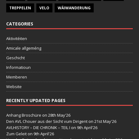
TREPPELEN
VELO
WÄIWANDERUNG
CATEGORIES
Aktivitéiten
Amicale allgeméng
Geschicht
Informatioun
Memberen
Website
RECENTLY UPDATED PAGES
Anhang Broschüre
on 28th May'26
Den AVL Chouer aus der Siicht vum Dirigent
on 21st May'26
AVLHISTORY – DIE CHRONIK – TEIL I
on 9th April'26
Zum Geleit
on 9th April'26