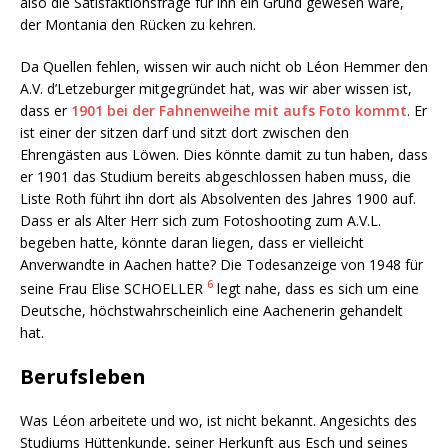
also die Satisfaktionsfrage für ihn ein Grund gewesen wäre,
der Montania den Rücken zu kehren.
Da Quellen fehlen, wissen wir auch nicht ob Léon Hemmer den
A.V. d’Letzeburger mitgegründet hat, was wir aber wissen ist,
dass er
1901 bei der Fahnenweihe mit aufs Foto kommt
. Er
ist einer der sitzen darf und sitzt dort zwischen den
Ehrengästen aus Löwen. Dies könnte damit zu tun haben, dass
er 1901 das Studium bereits abgeschlossen haben muss, die
Liste Roth führt ihn dort als Absolventen des Jahres 1900 auf.
Dass er als Alter Herr sich zum Fotoshooting zum A.V.L.
begeben hatte, könnte daran liegen, dass er vielleicht
Anverwandte in Aachen hatte? Die Todesanzeige von 1948 für
6
seine Frau Elise SCHOELLER
legt nahe, dass es sich um eine
Deutsche, höchstwahrscheinlich eine Aachenerin gehandelt
hat.
Berufsleben
Was Léon arbeitete und wo, ist nicht bekannt. Angesichts des
Studiums Hüttenkunde, seiner Herkunft aus Esch und seines