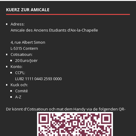
KUERZ ZUR AMICALE
Adress:
Amicale
des Anciens Etudiants d’Aix-la-Chapelle
4, rue Albert Simon
L-5315 Contern
Cotisatioun:
20 Euro/Joër
Konto:
CCPL:
LU82 1111 0443 2593 0000
Kuck och:
Comité
A-Z
Dir könnt d'Cotisatioun och mat dem Handy via de folgenden QR-