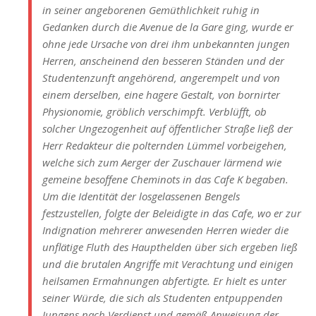
in seiner angeborenen Gemüthlichkeit ruhig in
Gedanken durch die Avenue de la Gare ging, wurde er
ohne jede Ursache von drei ihm unbekannten jungen
Herren, anscheinend den besseren Ständen und der
Studentenzunft angehörend, angerempelt und von
einem derselben, eine hagere Gestalt, von bornirter
Physionomie, gröblich verschimpft. Verblüfft, ob
solcher Ungezogenheit auf öffentlicher Straße ließ der
Herr Redakteur die polternden Lümmel vorbeigehen,
welche sich zum Aerger der Zuschauer lärmend wie
gemeine besoffene Cheminots in das Cafe K begaben.
Um die Identität der losgelassenen Bengels
festzustellen, folgte der Beleidigte in das Cafe, wo er zur
Indignation mehrerer anwesenden Herren wieder die
unflätige Fluth des Haupthelden über sich ergeben ließ
und die brutalen Angriffe mit Verachtung und einigen
heilsamen Ermahnungen abfertigte. Er hielt es unter
seiner Würde, die sich als Studenten entpuppenden
Jungens nach Verdienst und gemäß Anweisung der