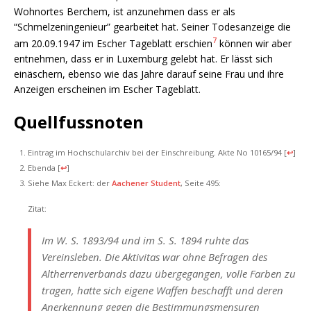
Wohnortes Berchem, ist anzunehmen dass er als
“Schmelzeningenieur” gearbeitet hat. Seiner Todesanzeige die
7
am 20.09.1947 im Escher Tageblatt erschien
können wir aber
entnehmen, dass er in Luxemburg gelebt hat. Er lässt sich
einäschern, ebenso wie das Jahre darauf seine Frau und ihre
Anzeigen erscheinen im Escher Tageblatt.
Quellfussnoten
Eintrag im Hochschularchiv bei der Einschreibung. Akte No 10165/94
[
↩
]
Ebenda
[
↩
]
Siehe Max Eckert: der
Aachener Student
, Seite 495:
Zitat:
Im W. S. 1893/94 und im S. S. 1894 ruhte das
Vereinsleben. Die Aktivitas war ohne Befragen des
Altherrenverbands dazu übergegangen, volle Farben zu
tragen, hatte sich eigene Waffen beschafft und deren
Anerkennung gegen die Bestimmungsmensuren