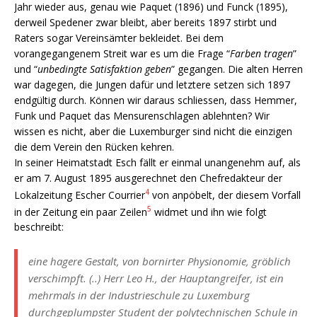
Jahr wieder aus, genau wie Paquet (1896) und Funck (1895),
derweil Spedener zwar bleibt, aber bereits 1897 stirbt und
Raters sogar Vereinsämter bekleidet. Bei dem
vorangegangenem Streit war es um die Frage “
Farben tragen
”
und “
unbedingte Satisfaktion geben
” gegangen. Die alten Herren
war dagegen, die Jungen dafür und letztere setzen sich 1897
endgültig durch. Können wir daraus schliessen, dass Hemmer,
Funk und Paquet das Mensurenschlagen ablehnten? Wir
wissen es nicht, aber die Luxemburger sind nicht die einzigen
die dem Verein den Rücken kehren.
In seiner Heimatstadt Esch fällt er einmal unangenehm auf, als
er am 7. August 1895 ausgerechnet den Chefredakteur der
4
Lokalzeitung Escher Courrier
von anpöbelt, der diesem Vorfall
5
in der Zeitung ein paar Zeilen
widmet und ihn wie folgt
beschreibt:
eine hagere Gestalt, von bornirter Physionomie, gröblich
verschimpft. (..) Herr Leo H., der Hauptangreifer, ist ein
mehrmals in der Industrieschule zu Luxemburg
durchgeplumpster Student der polytechnischen Schule in