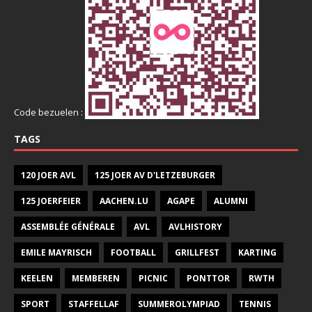
Code bezuelen :
TAGS
120 JOER AVL
125 JOER AV D'LETZEBURGER
125 JOERFEIER
AACHEN.LU
AGAPE
ALUMNI
ASSEMBLÉE GÉNÉRALE
AVL
AVLHISTORY
EMILE MAYRISCH
FOOTBALL
GRILLFEST
KARTING
KEELEN
MEMBEREN
PICNIC
PONTTOR
RWTH
SPORT
STAFFELLAF
SUMMEROLYMPIAD
TENNIS