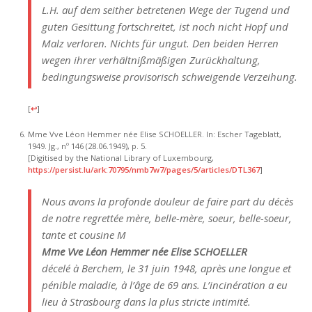
L.H. auf dem seither betretenen Wege der Tugend und
guten Gesittung fortschreitet, ist noch nicht Hopf und
Malz verloren. Nichts für ungut. Den beiden Herren
wegen ihrer verhältnißmäßigen Zurückhaltung,
bedingungsweise provisorisch schweigende Verzeihung.
[
↩
]
Mme Vve Léon Hemmer née Elise SCHOELLER. In: Escher Tageblatt,
1949. Jg., nº 146 (28.06.1949), p. 5.
[Digitised by the National Library of Luxembourg,
https://persist.lu/ark:70795/nmb7w7/pages/5/articles/DTL367
]
Nous avons la profonde douleur de faire part du décès
de notre regrettée mère, belle-mère, soeur, belle-soeur,
tante et cousine M
Mme Vve Léon Hemmer née Elise SCHOELLER
décelé à Berchem, le 31 juin 1948, après une longue et
pénible maladie, à l’âge de 69 ans. L’incinération a eu
lieu à Strasbourg dans la plus stricte intimité.