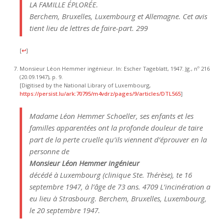
LA FAMILLE ÉPLORÉE.
Berchem, Bruxelles, Luxembourg et Allemagne. Cet avis
tient lieu de lettres de faire-part. 299
[
↩
]
Monsieur Léon Hemmer ingénieur. In: Escher Tageblatt, 1947. Jg., nº 216
(20.09.1947), p. 9.
[Digitised by the National Library of Luxembourg,
https://persist.lu/ark:70795/m4vdrz/pages/9/articles/DTL565
]
Madame Léon Hemmer Schoeller, ses enfants et les
familles apparentées ont la profonde douleur de taire
part de la perte cruelle qu’ils viennent d’éprouver en la
personne de
Monsieur Léon Hemmer ingénieur
décédé à Luxembourg (clinique Ste. Thérèse), te 16
septembre 1947, à l’âge de 73 ans. 4709 L’incinération a
eu lieu à Strasbourg. Berchem, Bruxelles, Luxembourg,
le 20 septembre 1947.