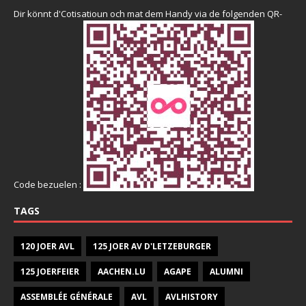
Dir könnt d'Cotisatioun och mat dem Handy via de folgenden QR-
Code bezuelen :
TAGS
120 JOER AVL
125 JOER AV D'LETZEBURGER
125 JOERFEIER
AACHEN.LU
AGAPE
ALUMNI
ASSEMBLÉE GÉNÉRALE
AVL
AVLHISTORY