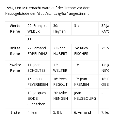
1954, Um Mitternacht ward auf der Treppe vor dem
Hauptgebäude der “
Gaudeamus igitur
” angestimmt.
Vierte
29: François
30:
31:
32:Jacq
Reihe
WEBER
Heynen
KAYSE
33:
–
Dritte
22:Fernand
23René
24: Rudy
25 MA
Reihe
ERPELDING
HUBERT
FISCHER
Zweite
11: Jean
12:
13:
14: Jea
Reihe
SCHOLTES
WELTER
NEYS
15: Louis
16: Yves
17: Jean
18: Pier
FEYEREISEN
REGOUT
KREMEN
OBERT
19: Jacques
20: Mike
Jean
–
BODE
HENGEN
HEUSBOURG
(Kleeschen)
Erste
4: Jean
5: Bib
6: Armand
7: Jean