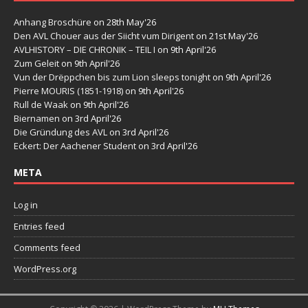
Anhang Broschüre
on 28th May'26
Den AVL Chouer aus der Siicht vum Dirigent
on 21st May'26
AVLHISTORY – DIE CHRONIK – TEIL I
on 9th April'26
Zum Geleit
on 9th April'26
Vun der Drëppchen bis zum Lion sleeps tonight
on 9th April'26
Pierre MOURIS (1851-1918)
on 9th April'26
Rull de Waak
on 9th April'26
Biernamen
on 3rd April'26
Die Gründung des AVL
on 3rd April'26
Eckert: Der Aachener Student
on 3rd April'26
META
Log in
Entries feed
Comments feed
WordPress.org