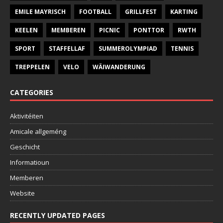
EMILE MAYRISCH
FOOTBALL
GRILLFEST
KARTING
KEELEN
MEMBEREN
PICNIC
PONTTOR
RWTH
SPORT
STAFFELLAF
SUMMEROLYMPIAD
TENNIS
TREPPELEN
VELO
WÄIWANDERUNG
CATEGORIES
Aktivitéiten
Amicale allgeméng
Geschicht
Informatioun
Memberen
Website
RECENTLY UPDATED PAGES