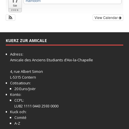
Ramborn
Sat
2026
View Calendar
KUERZ ZUR AMICALE
Adress:
Amicale
des Anciens Etudiants d’Aix-la-Chapelle
4, rue Albert Simon
L-5315 Contern
Cotisatioun:
20 Euro/Joër
Konto:
CCPL:
LU82 1111 0443 2593 0000
Kuck och:
Comité
A-Z