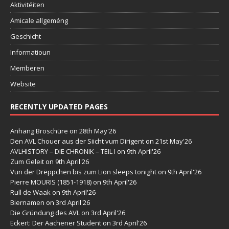
Aktivitéiten
Amicale allgeméng
Geschicht
Informatioun
Memberen
Website
RECENTLY UPDATED PAGES
Anhang Broschüre
on 28th May'26
Den AVL Chouer aus der Siicht vum Dirigent
on 21st May'26
AVLHISTORY – DIE CHRONIK – TEIL I
on 9th April'26
Zum Geleit
on 9th April'26
Vun der Drëppchen bis zum Lion sleeps tonight
on 9th April'26
Pierre MOURIS (1851-1918)
on 9th April'26
Rull de Waak
on 9th April'26
Biernamen
on 3rd April'26
Die Gründung des AVL
on 3rd April'26
Eckert: Der Aachener Student
on 3rd April'26