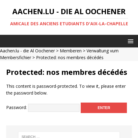
AACHEN.LU - DIE AL OOCHENER
AMICALE DES ANCIENS ETUDIANTS D'AIX-LA-CHAPELLE
Aachen.lu - die Al Oochener
>
Memberen
>
Verwaltung vum
Membersfichier
> Protected: nos membres décédés
Protected: nos membres décédés
This content is password-protected. To view it, please enter
the password below.
Password: