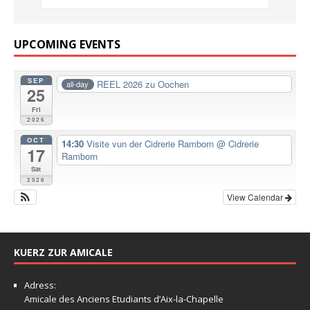
UPCOMING EVENTS
SEP
REEL 2026 zu Oochen
all-day
25
Fri
2026
OCT
14:30
Visite vun der Cidrerie Ramborn
@ Cidrerie
17
Ramborn
Sat
2026
View Calendar
KUERZ ZUR AMICALE
Adress:
Amicale
des Anciens Etudiants d’Aix-la-Chapelle