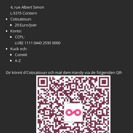
4, rue Albert Simon
L-5315 Contern
Cotisatioun:
20 Euro/Joër
Konto:
CCPL:
LU82 1111 0443 2593 0000
Kuck och:
Comité
A-Z
Dir könnt d'Cotisatioun och mat dem Handy via de folgenden QR-