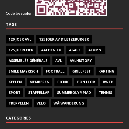
Code bezuelen :
TAGS
120 JOER AVL
125 JOER AV D'LETZEBURGER
125 JOERFEIER
AACHEN.LU
AGAPE
ALUMNI
ASSEMBLÉE GÉNÉRALE
AVL
AVLHISTORY
EMILE MAYRISCH
FOOTBALL
GRILLFEST
KARTING
KEELEN
MEMBEREN
PICNIC
PONTTOR
RWTH
SPORT
STAFFELLAF
SUMMEROLYMPIAD
TENNIS
TREPPELEN
VELO
WÄIWANDERUNG
CATEGORIES