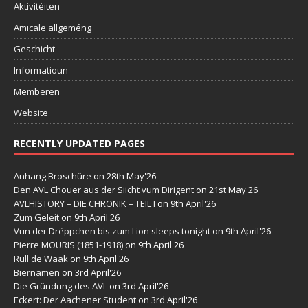
Aktivitéiten
Amicale allgeméng
Geschicht
Informatioun
Memberen
Website
RECENTLY UPDATED PAGES
Anhang Broschüre
on 28th May'26
Den AVL Chouer aus der Siicht vum Dirigent
on 21st May'26
AVLHISTORY – DIE CHRONIK – TEIL I
on 9th April'26
Zum Geleit
on 9th April'26
Vun der Drëppchen bis zum Lion sleeps tonight
on 9th April'26
Pierre MOURIS (1851-1918)
on 9th April'26
Rull de Waak
on 9th April'26
Biernamen
on 3rd April'26
Die Gründung des AVL
on 3rd April'26
Eckert: Der Aachener Student
on 3rd April'26