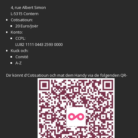
4, rue Albert Simon
L-5315 Contern
Cotisatioun:
20 Euro/Joër
Konto:
CCPL:
LU82 1111 0443 2593 0000
Kuck och:
Comité
A-Z
Dir könnt d'Cotisatioun och mat dem Handy via de folgenden QR-