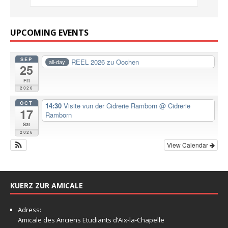
UPCOMING EVENTS
SEP
REEL 2026 zu Oochen
all-day
25
Fri
2026
OCT
14:30
Visite vun der Cidrerie Ramborn
@ Cidrerie
17
Ramborn
Sat
2026
View Calendar
KUERZ ZUR AMICALE
Adress:
Amicale
des Anciens Etudiants d’Aix-la-Chapelle