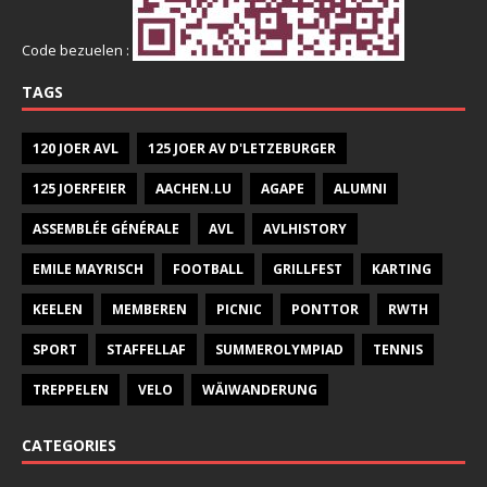
Code bezuelen :
TAGS
120 JOER AVL
125 JOER AV D'LETZEBURGER
125 JOERFEIER
AACHEN.LU
AGAPE
ALUMNI
ASSEMBLÉE GÉNÉRALE
AVL
AVLHISTORY
EMILE MAYRISCH
FOOTBALL
GRILLFEST
KARTING
KEELEN
MEMBEREN
PICNIC
PONTTOR
RWTH
SPORT
STAFFELLAF
SUMMEROLYMPIAD
TENNIS
TREPPELEN
VELO
WÄIWANDERUNG
CATEGORIES