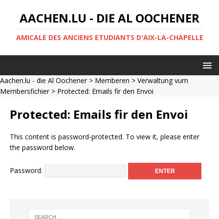
AACHEN.LU - DIE AL OOCHENER
AMICALE DES ANCIENS ETUDIANTS D'AIX-LA-CHAPELLE
Aachen.lu - die Al Oochener
>
Memberen
>
Verwaltung vum
Membersfichier
> Protected: Emails fir den Envoi
Protected: Emails fir den Envoi
This content is password-protected. To view it, please enter
the password below.
Password: