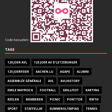
Code bezuelen :
TAGS
120 JOER AVL
125 JOER AV D'LETZEBURGER
125 JOERFEIER
AACHEN.LU
AGAPE
ALUMNI
ASSEMBLÉE GÉNÉRALE
AVL
AVLHISTORY
EMILE MAYRISCH
FOOTBALL
GRILLFEST
KARTING
KEELEN
MEMBEREN
PICNIC
PONTTOR
RWTH
SPORT
STAFFELLAF
SUMMEROLYMPIAD
TENNIS