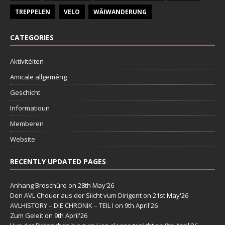
TREPPELEN
VELO
WÄIWANDERUNG
CATEGORIES
Aktivitéiten
Amicale allgeméng
Geschicht
Informatioun
Memberen
Website
RECENTLY UPDATED PAGES
Anhang Broschüre
on 28th May'26
Den AVL Chouer aus der Siicht vum Dirigent
on 21st May'26
AVLHISTORY – DIE CHRONIK – TEIL I
on 9th April'26
Zum Geleit
on 9th April'26