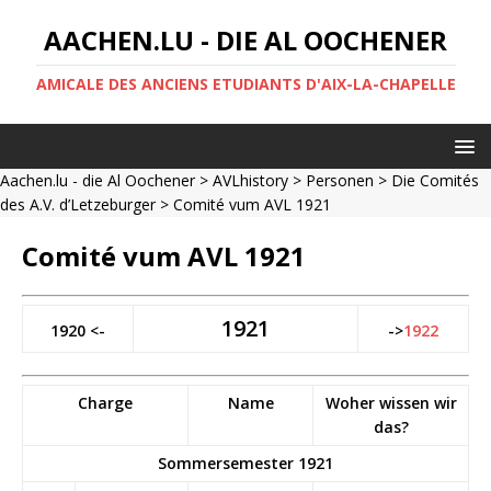
AACHEN.LU - DIE AL OOCHENER
AMICALE DES ANCIENS ETUDIANTS D'AIX-LA-CHAPELLE
Aachen.lu - die Al Oochener
>
AVLhistory
>
Personen
>
Die Comités
des A.V. d’Letzeburger
> Comité vum AVL 1921
Comité vum AVL 1921
1921
1920 <-
->
1922
Charge
Name
Woher wissen wir
das?
Sommersemester 1921