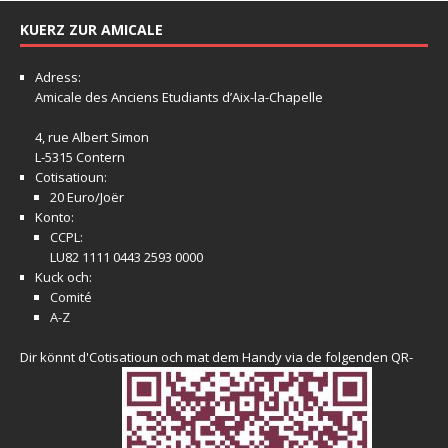
KUERZ ZUR AMICALE
Adress:
Amicale
des Anciens Etudiants d’Aix-la-Chapelle
4, rue Albert Simon
L-5315 Contern
Cotisatioun:
20 Euro/Joër
Konto:
CCPL:
LU82 1111 0443 2593 0000
Kuck och:
Comité
A-Z
Dir könnt d'Cotisatioun och mat dem Handy via de folgenden QR-