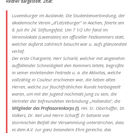
Redner dargestellt. Zitat:
Luxemburger im Auslande. Die Studentenverbindung, der
akademische Verein „d’Letzeburger” in Aachen, feierte am
8. Juli ihr 24. Stiftungsfest. Um 7 1/2 Uhr fand im
Vereinslokale (Lavenstein) ein offizieller Festkommers statt,
welcher äußerst zahlreich besucht war u. aufs glänzendste
verlief.
Der erste Chargierte, Herr Scharlé, welcher mit angenehm
auffallender Schneidigkeit den Kommers leitete, begrüßte
in seiner einleitenden Festrede u. a. die Aktivitas, welche
vollzählig in Couleur erschienen war, die lieben alten
Herren, welche zur feuchtfröhlichen Runde herbeigeeilt
waren, um mit der Jugend nochmals jung zu sein, die
Vertreter der befreundeten Verbindung „Hollandia”, die
Mitglieder des Professorenkorps (!)
, HH. Sr. Oberhoffer, Dr.
Volkers, Dr. Keil und Herrn Scharff. Er betonte von
stürmischen Beifall der Versammlung unterstrichen, dass
es dem A.V. zur ganz besondern Ehre gereiche, das