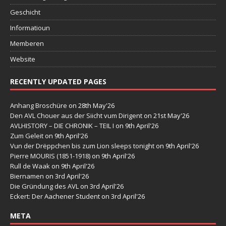
Geschicht
Informatioun
Memberen
Website
RECENTLY UPDATED PAGES
Anhang Broschüre
on 28th May'26
Den AVL Chouer aus der Siicht vum Dirigent
on 21st May'26
AVLHISTORY – DIE CHRONIK – TEIL I
on 9th April'26
Zum Geleit
on 9th April'26
Vun der Drëppchen bis zum Lion sleeps tonight
on 9th April'26
Pierre MOURIS (1851-1918)
on 9th April'26
Rull de Waak
on 9th April'26
Biernamen
on 3rd April'26
Die Gründung des AVL
on 3rd April'26
Eckert: Der Aachener Student
on 3rd April'26
META