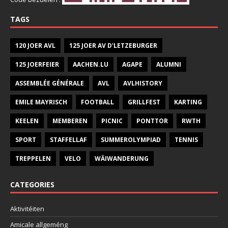
TAGS
120 JOER AVL
125 JOER AV D'LETZEBURGER
125 JOERFEIER
AACHEN.LU
AGAPE
ALUMNI
ASSEMBLÉE GÉNÉRALE
AVL
AVLHISTORY
EMILE MAYRISCH
FOOTBALL
GRILLFEST
KARTING
KEELEN
MEMBEREN
PICNIC
PONTTOR
RWTH
SPORT
STAFFELLAF
SUMMEROLYMPIAD
TENNIS
TREPPELEN
VELO
WÄIWANDERUNG
CATEGORIES
Aktivitéiten
Amicale allgeméng