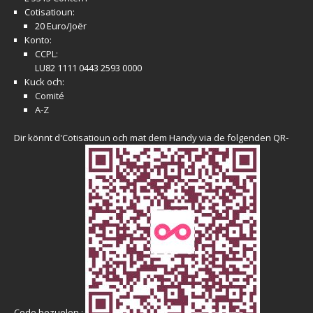
Cotisatioun:
20 Euro/Joër
Konto:
CCPL:
LU82 1111 0443 2593 0000
Kuck och:
Comité
A-Z
Dir könnt d'Cotisatioun och mat dem Handy via de folgenden QR-
Code bezuelen :