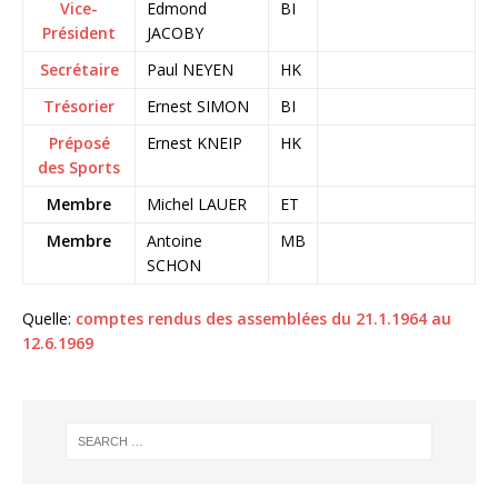
Vice-
Edmond
BI
Président
JACOBY
Secrétaire
Paul NEYEN
HK
Trésorier
Ernest SIMON
BI
Préposé
Ernest KNEIP
HK
des Sports
Membre
Michel LAUER
ET
Membre
Antoine
MB
SCHON
Quelle:
comptes rendus des assemblées du 21.1.1964 au
12.6.1969