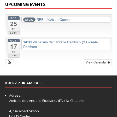
UPCOMING EVENTS
SEP
REEL 2026 zu Oochen
all-day
25
Fri
2026
OCT
14:30
Visite vun der Cidrerie Ramborn
@ Cidrerie
17
Ramborn
Sat
2026
View Calendar
KUERZ ZUR AMICALE
Adress:
Amicale
des Anciens Etudiants d’Aix-la-Chapelle
4, rue Albert Simon
L-5315 Contern