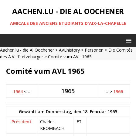
AACHEN.LU - DIE AL OOCHENER
AMICALE DES ANCIENS ETUDIANTS D'AIX-LA-CHAPELLE
Aachen.lu - die Al Oochener
>
AVLhistory
>
Personen
>
Die Comités
des A.V. d’Letzeburger
> Comité vum AVL 1965
Comité vum AVL 1965
1965
1964
< –
– >
1966
Gewählt am Donnerstag, den 18. Februar 1965
Président
Charles
ET
KROMBACH