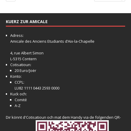
KUERZ ZUR AMICALE
Adress:
Amicale
des Anciens Etudiants d’Aix-la-Chapelle
4, rue Albert Simon
L-5315 Contern
Cotisatioun:
20 Euro/Joër
Konto:
CCPL:
LU82 1111 0443 2593 0000
Kuck och:
Comité
A-Z
Dir könnt d'Cotisatioun och mat dem Handy via de folgenden QR-