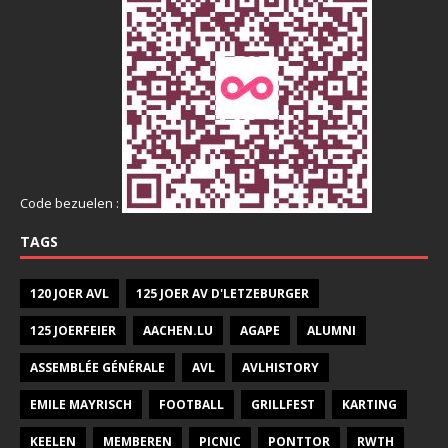
Code bezuelen :
TAGS
120 JOER AVL
125 JOER AV D'LETZEBURGER
125 JOERFEIER
AACHEN.LU
AGAPE
ALUMNI
ASSEMBLÉE GÉNÉRALE
AVL
AVLHISTORY
EMILE MAYRISCH
FOOTBALL
GRILLFEST
KARTING
KEELEN
MEMBEREN
PICNIC
PONTTOR
RWTH