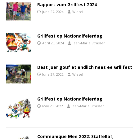
Rapport vum Grillfest 2024
June 27, 2024
Wiesel
Grillfest op Nationalfeierdag
April 23, 2024
Jean-Marie Strasser
Dest Joer gouf et endlich nees ee Grillfest
June 27, 2022
Wiesel
Grillfest op Nationalfeierdag
May 20, 2022
Jean-Marie Strasser
Communiqué Mee 2022: Staffellaf,