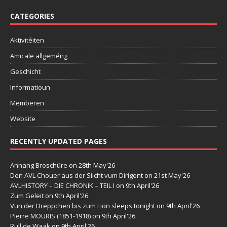
CATEGORIES
Aktivitéiten
Amicale allgeméng
Geschicht
Informatioun
Memberen
Website
RECENTLY UPDATED PAGES
Anhang Broschüre
on 28th May'26
Den AVL Chouer aus der Siicht vum Dirigent
on 21st May'26
AVLHISTORY – DIE CHRONIK – TEIL I
on 9th April'26
Zum Geleit
on 9th April'26
Vun der Drëppchen bis zum Lion sleeps tonight
on 9th April'26
Pierre MOURIS (1851-1918)
on 9th April'26
Rull de Waak
on 9th April'26