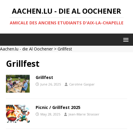
AACHEN.LU - DIE AL OOCHENER
AMICALE DES ANCIENS ETUDIANTS D'AIX-LA-CHAPELLE
Aachen.lu - die Al Oochener
> Grillfest
Grillfest
Grillfest
June 26, 2025
Caroline Gaspar
Picnic / Grillfest 2025
May 28, 2025
Jean-Marie Strasser