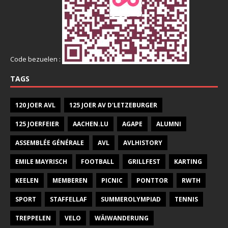
Code bezuelen :
TAGS
120 JOER AVL
125 JOER AV D'LETZEBURGER
125 JOERFEIER
AACHEN.LU
AGAPE
ALUMNI
ASSEMBLÉE GÉNÉRALE
AVL
AVLHISTORY
EMILE MAYRISCH
FOOTBALL
GRILLFEST
KARTING
KEELEN
MEMBEREN
PICNIC
PONTTOR
RWTH
SPORT
STAFFELLAF
SUMMEROLYMPIAD
TENNIS
TREPPELEN
VELO
WÄIWANDERUNG