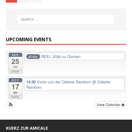
UPCOMING EVENTS
SEP
REEL 2026 zu Oochen
all-day
25
Fri
2026
OCT
14:30
Visite vun der Cidrerie Ramborn
@ Cidrerie
17
Ramborn
Sat
2026
View Calendar
KUERZ ZUR AMICALE