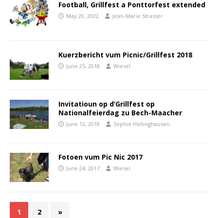
Football, Grillfest a Ponttorfest extended
May 20, 2022
Jean-Marie Strasser
Kuerzbericht vum Picnic/Grillfest 2018
June 25, 2018
Wiesel
Invitatioun op d’Grillfest op
Nationalfeierdag zu Bech-Maacher
June 12, 2018
Sophie Hellinghausen
Fotoen vum Pic Nic 2017
June 24, 2017
Wiesel
1
2
»