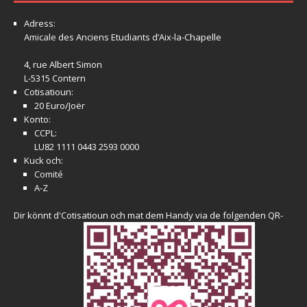
Adress:
Amicale
des Anciens Etudiants d’Aix-la-Chapelle
4, rue Albert Simon
L-5315 Contern
Cotisatioun:
20 Euro/Joër
Konto:
CCPL:
LU82 1111 0443 2593 0000
Kuck och:
Comité
A-Z
Dir könnt d'Cotisatioun och mat dem Handy via de folgenden QR-