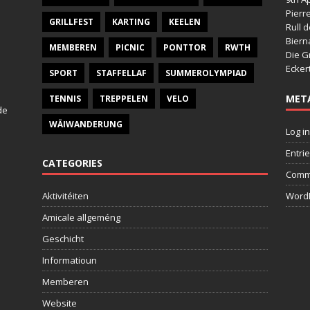
Pierr
GRILLFEST
KARTING
KEELEN
Rull 
Bier
MEMBEREN
PICNIC
PONTTOR
RWTH
Die G
Ecker
SPORT
STAFFELLAF
SUMMEROLYMPIAD
MET
TENNIS
TREPPELEN
VELO
de
WÄIWANDERUNG
Log in
Entri
CATEGORIES
Comm
Aktivitéiten
WordP
Amicale allgeméng
Geschicht
Informatioun
Memberen
Website