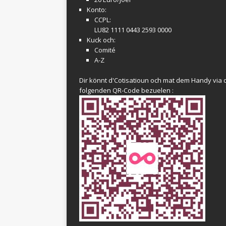
Konto:
CCPL:
LU82 1111 0443 2593 0000
Kuck och:
Comité
A-Z
Dir könnt d'Cotisatioun och mat dem Handy via 
folgenden QR-Code bezuelen :