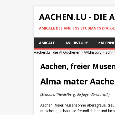
AACHEN.LU - DIE
AMICALE DES ANCIENS ETUDIANTS D'AIX-
AMICALE
AVLHISTORY
KALENNE
Aachen.lu - die Al Oochener
>
AVLhistory
>
Schri
Aachen, freier Muse
Alma mater Aache
(Melodie: "Heidelberg, du Jugendbronnen".)
Aachen, freier Musensöhne altersgraue, treu
du schöne, schaut sie freundlich her und lac