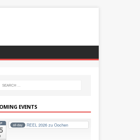
OMING EVENTS
EP
REEL 2026 zu Oochen
all-day
5
i