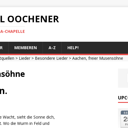
 AL OOCHENER
LA-CHAPELLE
R
MEMBEREN
A-Z
HELP!
ftquellen
>
Lieder
>
Besondere Lieder
> Aachen, freier Musensöhne
nsöhne
n.
UPC
S
2
e Wacht, sieht die Sonne dich,
ht. Wo die Wurm in Feld und
Fr