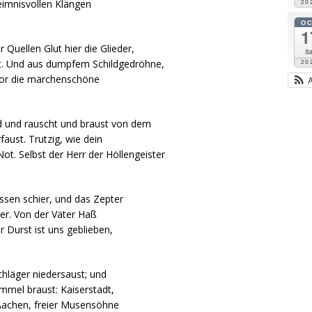
eimnisvollen Klängen
20
O
1
 Quellen Glut hier die Glieder,
Sa
t. Und aus dumpfem Schildgedröhne,
20
mpor die märchenschöne
ld und rauscht und braust von dem
faust. Trutzig, wie dein
t. Selbst der Herr der Höllengeister
ssen schier, und das Zepter
er. Von der Väter Haß
 Durst ist uns geblieben,
chläger niedersaust; und
immel braust: Kaiserstadt,
 Aachen, freier Musensöhne