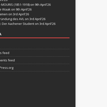
e MOURIS (1851-1918)
on 9th April'26
de Waak
on 9th April'26
namen
on 3rd April'26
ründung des AVL
on 3rd April'26
t: Der Aachener Student
on 3rd April'26
A
es feed
ents feed
ress.org