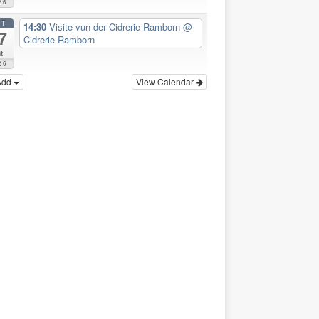
26
CT
14:30
Visite vun der Cidrerie Ramborn
@
7
Cidrerie Ramborn
t
26
Add
View Calendar