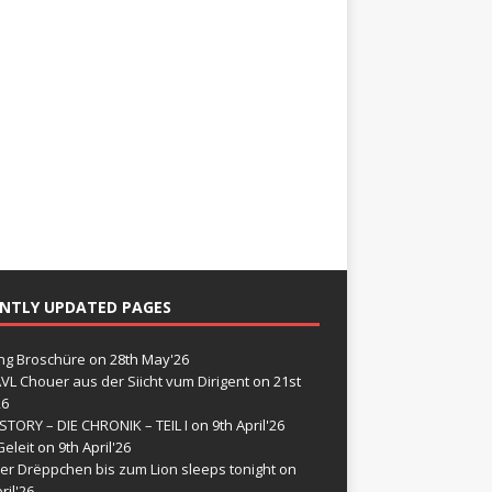
NTLY UPDATED PAGES
g Broschüre
on 28th May'26
VL Chouer aus der Siicht vum Dirigent
on 21st
26
STORY – DIE CHRONIK – TEIL I
on 9th April'26
eleit
on 9th April'26
er Drëppchen bis zum Lion sleeps tonight
on
ril'26