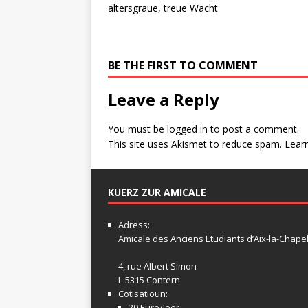
altersgraue, treue Wacht
BE THE FIRST TO COMMENT
Leave a Reply
You must be
logged in
to post a comment.
This site uses Akismet to reduce spam.
Lear
KUERZ ZUR AMICALE
Adress:
Amicale
des Anciens Etudiants d’Aix-la-Chapel
4, rue Albert Simon
L-5315 Contern
Cotisatioun:
20 Euro/Joër