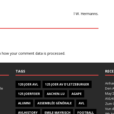
l W. Hermanns.
n how your comment data is processed.
TAGS
RECE
Anhan
120 JOER AVL
125 JOER AV D'LETZEBURGER
le
Den A
May'
125 JOERFEIER
AACHEN.LU
AGAPE
AVLHI
ALUMNI
ASSEMBLÉE GÉNÉRALE
AVL
Zum G
Vun d
AVLHISTORY
EMILE MAYRISCH
FOOTBALL
9th Ap