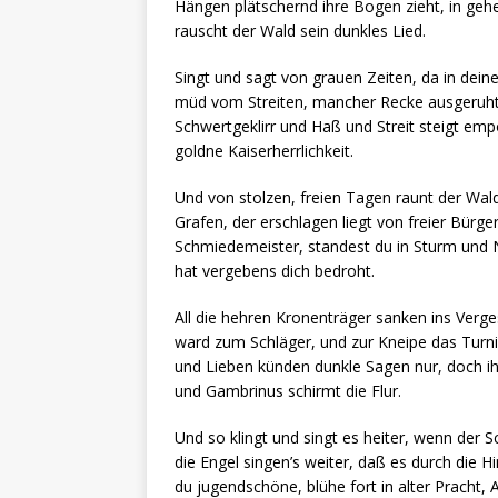
Hängen plätschernd ihre Bogen zieht, in geh
rauscht der Wald sein dunkles Lied.
Singt und sagt von grauen Zeiten, da in deiner
müd vom Streiten, mancher Recke ausgeruh
Schwertgeklirr und Haß und Streit steigt e
goldne Kaiserherrlichkeit.
Und von stolzen, freien Tagen raunt der Wa
Grafen, der erschlagen liegt von freier Bürger
Schmiedemeister, standest du in Sturm und No
hat vergebens dich bedroht.
All die hehren Kronenträger sanken ins Verge
ward zum Schläger, und zur Kneipe das Turni
und Lieben künden dunkle Sagen nur, doch ihr
und Gambrinus schirmt die Flur.
Und so klingt und singt es heiter, wenn der S
die Engel singen’s weiter, daß es durch die H
du jugendschöne, blühe fort in alter Pracht,