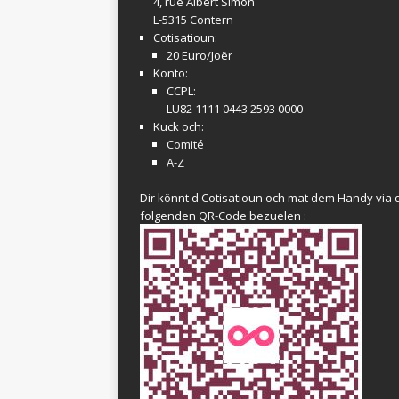
4, rue Albert Simon
L-5315 Contern
Cotisatioun:
20 Euro/Joër
Konto:
CCPL:
LU82 1111 0443 2593 0000
Kuck och:
Comité
A-Z
Dir könnt d'Cotisatioun och mat dem Handy via 
folgenden QR-Code bezuelen :