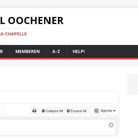
 AL OOCHENER
LA-CHAPELLE
R
MEMBEREN
A-Z
HELP!
Agenda
Collapse All
Expand All