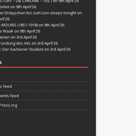
STORY – DIE CHRONIK – TEIL I
on 9th April'26
eleit
on 9th April'26
er Drëppchen bis zum Lion sleeps tonight
on
ril'26
e MOURIS (1851-1918)
on 9th April'26
de Waak
on 9th April'26
namen
on 3rd April'26
ründung des AVL
on 3rd April'26
t: Der Aachener Student
on 3rd April'26
A
es feed
ents feed
ress.org