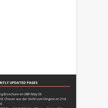
NTLY UPDATED PAGES
g Broschüre
on 28th May'26
VL Chouer aus der Siicht vum Dirigent
on 21st
26