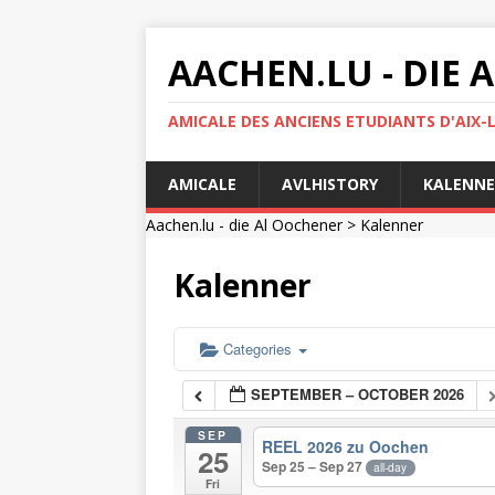
AACHEN.LU - DIE
AMICALE DES ANCIENS ETUDIANTS D'AIX-
AMICALE
AVLHISTORY
KALENNE
Aachen.lu - die Al Oochener
> Kalenner
Kalenner
Categories
SEPTEMBER – OCTOBER 2026
SEP
REEL 2026 zu Oochen
25
Sep 25 – Sep 27
all-day
Fri