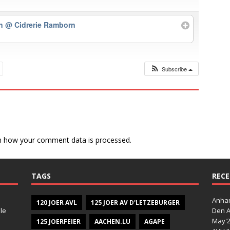
rn
@ Cidrerie Ramborn
Subscribe
n how your comment data is processed.
TAGS
RECE
Anhan
120 JOER AVL
125 JOER AV D'LETZEBURGER
le
Den A
May'
125 JOERFEIER
AACHEN.LU
AGAPE