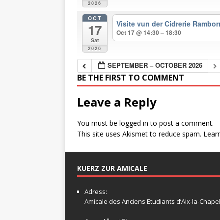
2026
OCT
Visite vun der Cidrerie Rambo
17
Oct 17 @ 14:30 – 18:30
Sat
2026
SEPTEMBER – OCTOBER 2026
BE THE FIRST TO COMMENT
Leave a Reply
You must be
logged in
to post a comment.
This site uses Akismet to reduce spam.
Lear
KUERZ ZUR AMICALE
Adress:
Amicale
des Anciens Etudiants d’Aix-la-Chapel