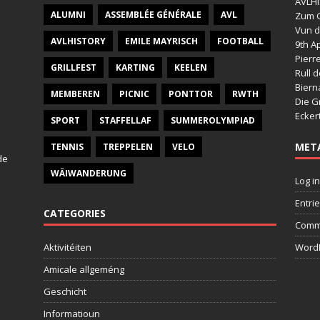
AVLHI
ALUMNI
ASSEMBLÉE GÉNÉRALE
AVL
Zum G
Vun d
AVLHISTORY
EMILE MAYRISCH
FOOTBALL
9th Ap
Pierr
GRILLFEST
KARTING
KEELEN
Rull 
Bier
MEMBEREN
PICNIC
PONTTOR
RWTH
Die G
Ecker
SPORT
STAFFELLAF
SUMMEROLYMPIAD
MET
TENNIS
TREPPELEN
VELO
de
WÄIWANDERUNG
Log in
Entri
CATEGORIES
Comm
Aktivitéiten
WordP
Amicale allgeméng
Geschicht
Informatioun