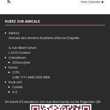
View Calendar
KUERZ ZUR AMICALE
Adress:
Amicale
des Anciens Etudiants d’Aix-la-Chapelle
4, rue Albert Simon
L-5315 Contern
Cotisatioun:
20 Euro/Joër
Konto:
CCPL:
LU82 1111 0443 2593 0000
Kuck och:
Comité
A-Z
Dir könnt d'Cotisatioun och mat dem Handy via de folgenden QR-