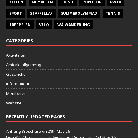
KEELEN
MEMBEREN
PICNIC
PONTTOR
RWTH
SPORT
STAFFELLAF
SUMMEROLYMPIAD
TENNIS
TREPPELEN
VELO
WÄIWANDERUNG
CATEGORIES
Aktivitéiten
Amicale allgeméng
Geschicht
Informatioun
Memberen
Website
RECENTLY UPDATED PAGES
Anhang Broschüre
on 28th May'26
Den AVL Chouer aus der Siicht vum Dirigent
on 21st May'26