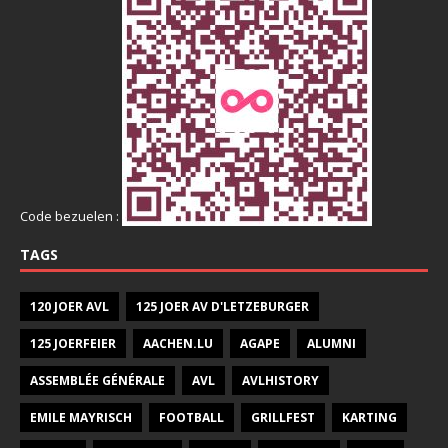
Code bezuelen :
TAGS
120 JOER AVL
125 JOER AV D'LETZEBURGER
125 JOERFEIER
AACHEN.LU
AGAPE
ALUMNI
ASSEMBLÉE GÉNÉRALE
AVL
AVLHISTORY
EMILE MAYRISCH
FOOTBALL
GRILLFEST
KARTING