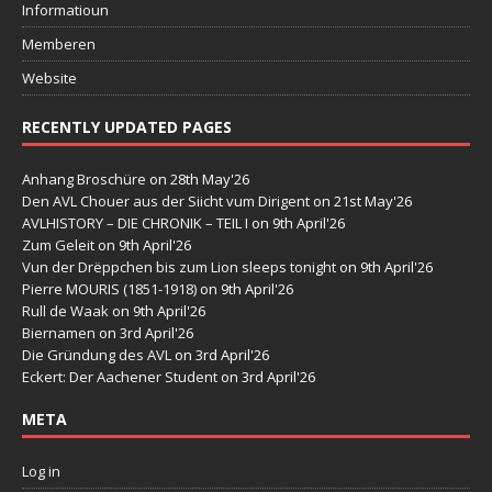
Informatioun
Memberen
Website
RECENTLY UPDATED PAGES
Anhang Broschüre
on 28th May'26
Den AVL Chouer aus der Siicht vum Dirigent
on 21st May'26
AVLHISTORY – DIE CHRONIK – TEIL I
on 9th April'26
Zum Geleit
on 9th April'26
Vun der Drëppchen bis zum Lion sleeps tonight
on 9th April'26
Pierre MOURIS (1851-1918)
on 9th April'26
Rull de Waak
on 9th April'26
Biernamen
on 3rd April'26
Die Gründung des AVL
on 3rd April'26
Eckert: Der Aachener Student
on 3rd April'26
META
Log in