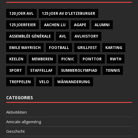
120 JOER AVL
125 JOER AV D'LETZEBURGER
125 JOERFEIER
AACHEN.LU
AGAPE
ALUMNI
ASSEMBLÉE GÉNÉRALE
AVL
AVLHISTORY
EMILE MAYRISCH
FOOTBALL
GRILLFEST
KARTING
KEELEN
MEMBEREN
PICNIC
PONTTOR
RWTH
SPORT
STAFFELLAF
SUMMEROLYMPIAD
TENNIS
TREPPELEN
VELO
WÄIWANDERUNG
CATEGORIES
Aktivitéiten
Amicale allgeméng
Geschicht