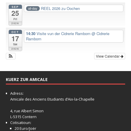
SEP
REEL 2026 zu Oochen
all-day
25
Fri
2026
OCT
14:30
Visite vun der Cidrerie Ramborn
@ Cidrerie
17
Ramborn
Sat
2026
View Calendar
KUERZ ZUR AMICALE
Adress:
Amicale
des Anciens Etudiants d’Aix-la-Chapelle
4, rue Albert Simon
L-5315 Contern
Cotisatioun:
20 Euro/Joër