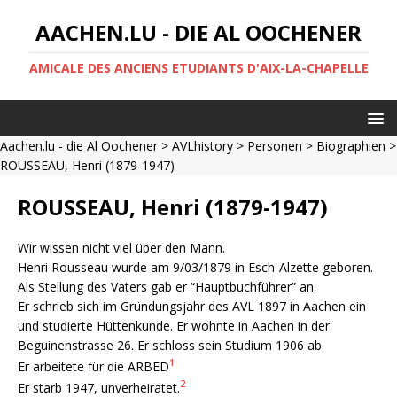
AACHEN.LU - DIE AL OOCHENER
AMICALE DES ANCIENS ETUDIANTS D'AIX-LA-CHAPELLE
Aachen.lu - die Al Oochener
>
AVLhistory
>
Personen
>
Biographien
>
ROUSSEAU, Henri (1879-1947)
ROUSSEAU, Henri (1879-1947)
Wir wissen nicht viel über den Mann.
Henri Rousseau wurde am 9/03/1879 in Esch-Alzette geboren.
Als Stellung des Vaters gab er “Hauptbuchführer” an.
Er schrieb sich im Gründungsjahr des AVL 1897 in Aachen ein
und studierte Hüttenkunde. Er wohnte in Aachen in der
Beguinenstrasse 26. Er schloss sein Studium 1906 ab.
1
Er arbeitete für die ARBED
2
Er starb 1947, unverheiratet.