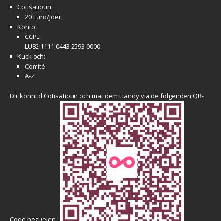
Cotisatioun:
20 Euro/Joër
Konto:
CCPL:
LU82 1111 0443 2593 0000
Kuck och:
Comité
A-Z
Dir könnt d'Cotisatioun och mat dem Handy via de folgenden QR-
Code bezuelen :