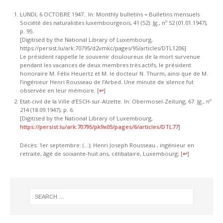
LUNDI, 6 OCTOBRE 1947.. In: Monthly bulletins = Bulletins mensuels
Société des naturalistes luxembourgeois, 41 (52). Jg., nº 52 (01.01.1947),
p. 95.
[Digitised by the National Library of Luxembourg,
https://persist.lu/ark:70795/d2vmkc/pages/95/articles/DTL1206]
Le président rappelle le souvenir douloureux de la mort survenue
pendant les vacances de deux membres très actifs, le président
honoraire M. Félix Heuertz et M. le docteur N. Thurm, ainsi que de M.
l’ingénieur Henri Rousseau de l’Arbed. Une minute de silence fut
observée en leur mémoire.
[
↩
]
Etat-civil de la Ville d’ESCH-sur-Alzette. In: Obermosel-Zeitung, 67. Jg., nº
214 (18.09.1947), p. 6.
[Digitised by the National Library of Luxembourg,
https://persist.lu/ark:70795/pk9x05/pages/6/articles/DTL77
]
Décès: 1er septembre: (…); Henri Joseph Rousseau , ingénieur en
retraite, âgé de soixante-huit ans, célibataire, Luxembourg;
[
↩
]