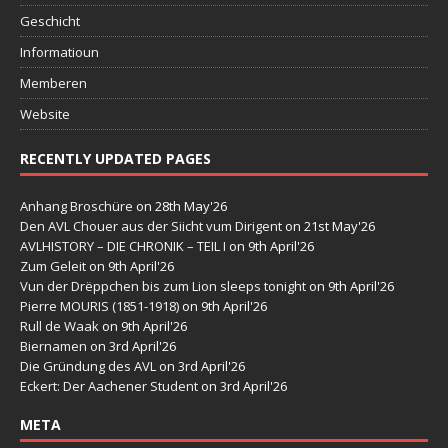
Geschicht
Informatioun
Memberen
Website
RECENTLY UPDATED PAGES
Anhang Broschüre
on 28th May'26
Den AVL Chouer aus der Siicht vum Dirigent
on 21st May'26
AVLHISTORY – DIE CHRONIK – TEIL I
on 9th April'26
Zum Geleit
on 9th April'26
Vun der Drëppchen bis zum Lion sleeps tonight
on 9th April'26
Pierre MOURIS (1851-1918)
on 9th April'26
Rull de Waak
on 9th April'26
Biernamen
on 3rd April'26
Die Gründung des AVL
on 3rd April'26
Eckert: Der Aachener Student
on 3rd April'26
META