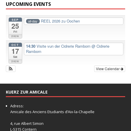
UPCOMING EVENTS
SEP
REEL 2026 zu Oochen
all-day
25
Fri
2026
OCT
14:30
Visite vun der Cidrerie Ramborn
@ Cidrerie
17
Ramborn
Sat
2026
View Calendar
KUERZ ZUR AMICALE
Adress:
Amicale
des Anciens Etudiants d’Aix-la-Chapelle
4, rue Albert Simon
L-5315 Contern