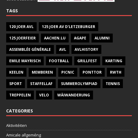
TAGS
120 JOER AVL
125 JOER AV D'LETZEBURGER
125 JOERFEIER
AACHEN.LU
AGAPE
ALUMNI
ASSEMBLÉE GÉNÉRALE
AVL
AVLHISTORY
EMILE MAYRISCH
FOOTBALL
GRILLFEST
KARTING
KEELEN
MEMBEREN
PICNIC
PONTTOR
RWTH
SPORT
STAFFELLAF
SUMMEROLYMPIAD
TENNIS
TREPPELEN
VELO
WÄIWANDERUNG
CATEGORIES
Aktivitéiten
Amicale allgeméng