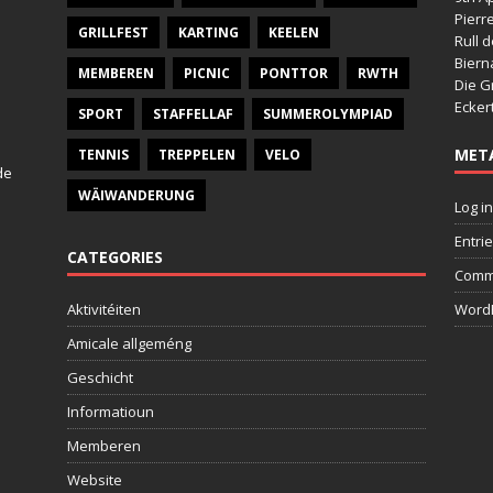
Pierr
GRILLFEST
KARTING
KEELEN
Rull 
Bier
MEMBEREN
PICNIC
PONTTOR
RWTH
Die G
Ecker
SPORT
STAFFELLAF
SUMMEROLYMPIAD
MET
TENNIS
TREPPELEN
VELO
de
WÄIWANDERUNG
Log in
Entri
CATEGORIES
Comm
Aktivitéiten
WordP
Amicale allgeméng
Geschicht
Informatioun
Memberen
Website