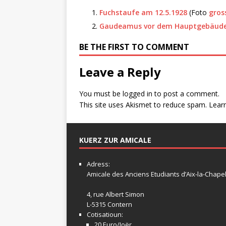
Fuchstaufe am 12.5.1928
(Foto
gros
Gaudeamus vor dem Hauptgebäud
BE THE FIRST TO COMMENT
Leave a Reply
You must be
logged in
to post a comment.
This site uses Akismet to reduce spam.
Lear
KUERZ ZUR AMICALE
Adress:
Amicale
des Anciens Etudiants d’Aix-la-Chapel
4, rue Albert Simon
L-5315 Contern
Cotisatioun:
20 Euro/Joër