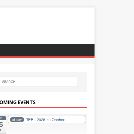
OMING EVENTS
EP
REEL 2026 zu Oochen
all-day
5
i