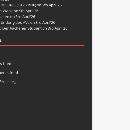
e MOURIS (1851-1918)
on 9th April'26
de Waak
on 9th April'26
namen
on 3rd April'26
ründung des AVL
on 3rd April'26
t: Der Aachener Student
on 3rd April'26
A
es feed
ents feed
ress.org