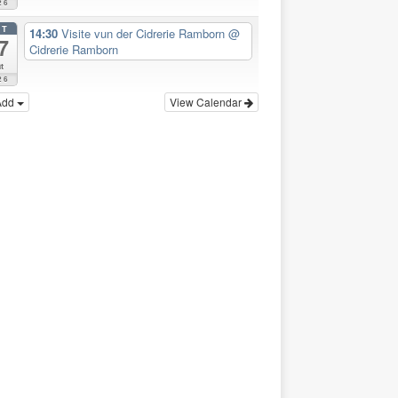
26
CT
14:30
Visite vun der Cidrerie Ramborn
@
7
Cidrerie Ramborn
t
26
Add
View Calendar