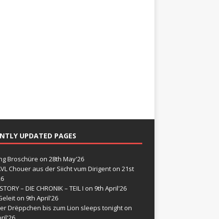
NTLY UPDATED PAGES
g Broschüre
on 28th May'26
VL Chouer aus der Siicht vum Dirigent
on 21st
26
STORY – DIE CHRONIK – TEIL I
on 9th April'26
eleit
on 9th April'26
er Drëppchen bis zum Lion sleeps tonight
on
ril'26