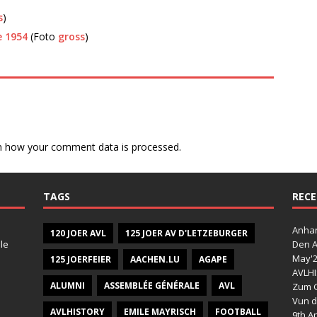
s
)
e 1954
(Foto
gross
)
n how your comment data is processed.
TAGS
RECE
Anhan
120 JOER AVL
125 JOER AV D'LETZEBURGER
le
Den A
May'
125 JOERFEIER
AACHEN.LU
AGAPE
AVLHI
ALUMNI
ASSEMBLÉE GÉNÉRALE
AVL
Zum G
Vun d
AVLHISTORY
EMILE MAYRISCH
FOOTBALL
9th Ap