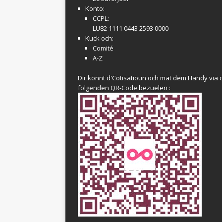
Konto:
CCPL:
LU82 1111 0443 2593 0000
Kuck och:
Comité
A-Z
Dir könnt d'Cotisatioun och mat dem Handy via 
folgenden QR-Code bezuelen :