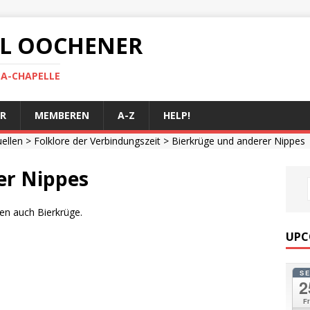
 AL OOCHENER
LA-CHAPELLE
R
MEMBEREN
A-Z
HELP!
uellen
>
Folklore der Verbindungszeit
> Bierkrüge und anderer Nippes
er Nippes
en auch Bierkrüge.
UPC
S
2
Fr