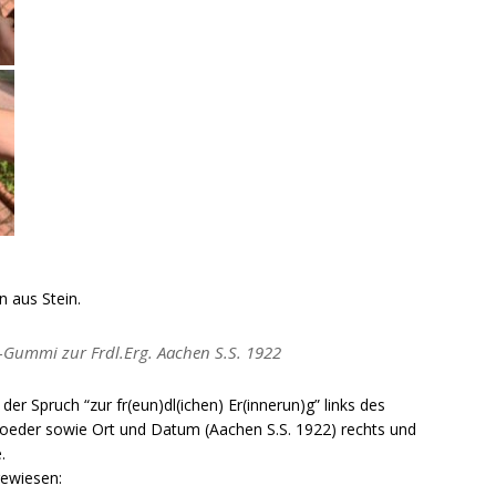
n aus Stein.
l-Gummi zur Frdl.Erg. Aachen S.S. 1922
r Spruch “zur fr(eun)dl(ichen) Er(innerun)g” links des
roeder sowie Ort und Datum (Aachen S.S. 1922) rechts und
.
ewiesen: