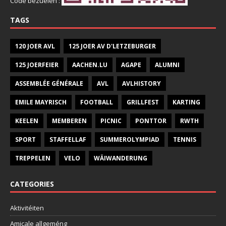
Code bezuelen :
TAGS
120 JOER AVL
125 JOER AV D'LETZEBURGER
125 JOERFEIER
AACHEN.LU
AGAPE
ALUMNI
ASSEMBLÉE GÉNÉRALE
AVL
AVLHISTORY
EMILE MAYRISCH
FOOTBALL
GRILLFEST
KARTING
KEELEN
MEMBEREN
PICNIC
PONTTOR
RWTH
SPORT
STAFFELLAF
SUMMEROLYMPIAD
TENNIS
TREPPELEN
VELO
WÄIWANDERUNG
CATEGORIES
Aktivitéiten
Amicale allgeméng