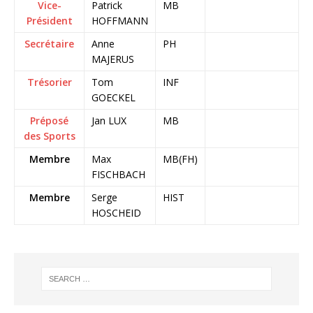
Vice-
Patrick
MB
Président
HOFFMANN
Secrétaire
Anne
PH
MAJERUS
Trésorier
Tom
INF
GOECKEL
Préposé
Jan LUX
MB
des Sports
Membre
Max
MB(FH)
FISCHBACH
Membre
Serge
HIST
HOSCHEID