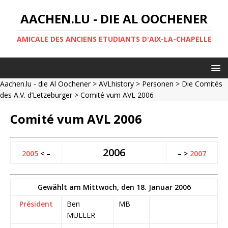
AACHEN.LU - DIE AL OOCHENER
AMICALE DES ANCIENS ETUDIANTS D'AIX-LA-CHAPELLE
Aachen.lu - die Al Oochener
>
AVLhistory
>
Personen
>
Die Comités
des A.V. d’Letzeburger
> Comité vum AVL 2006
Comité vum AVL 2006
2006
2005
< –
– >
2007
Gewählt am Mittwoch, den 18. Januar 2006
Président
Ben
MB
MULLER