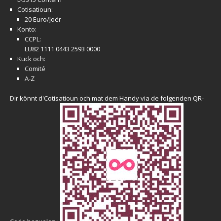
Cotisatioun:
20 Euro/Joër
Konto:
CCPL:
LU82 1111 0443 2593 0000
Kuck och:
Comité
A-Z
Dir könnt d'Cotisatioun och mat dem Handy via de folgenden QR-