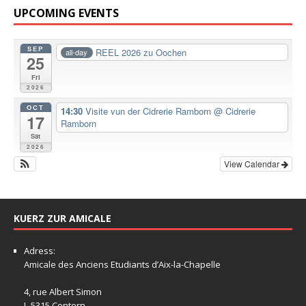
UPCOMING EVENTS
SEP
REEL 2026 zu Oochen
all-day
25
Fri
2026
OCT
14:30
Visite vun der Cidrerie Ramborn
@ Cidrerie
17
Ramborn
Sat
2026
View Calendar
KUERZ ZUR AMICALE
Adress:
Amicale
des Anciens Etudiants d’Aix-la-Chapelle
4, rue Albert Simon
L-5315 Contern