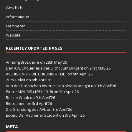
Geschicht
Informatioun
Memberen
Website
RECENTLY UPDATED PAGES
Anhang Broschüre
on 28th May'26
Den AVL Chouer aus der Siicht vum Dirigent
on 21st May'26
AVLHISTORY – DIE CHRONIK – TEIL I
on 9th April'26
Zum Geleit
on 9th April'26
Vun der Drëppchen bis zum Lion sleeps tonight
on 9th April'26
Pierre MOURIS (1851-1918)
on 9th April'26
Rull de Waak
on 9th April'26
Biernamen
on 3rd April'26
Die Gründung des AVL
on 3rd April'26
Eckert: Der Aachener Student
on 3rd April'26
META