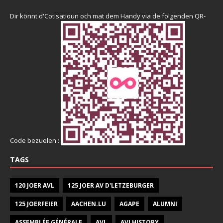
Dir könnt d'Cotisatioun och mat dem Handy via de folgenden QR-
Code bezuelen :
TAGS
120 JOER AVL
125 JOER AV D'LETZEBURGER
125 JOERFEIER
AACHEN.LU
AGAPE
ALUMNI
ASSEMBLÉE GÉNÉRALE
AVL
AVLHISTORY