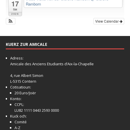
17
Ramborn
Sat
2026
View Calendar
KUERZ ZUR AMICALE
Adress:
Amicale
des Anciens Etudiants d’Aix-la-Chapelle
4, rue Albert Simon
L-5315 Contern
Cotisatioun:
20 Euro/Joër
Konto:
CCPL:
LU82 1111 0443 2593 0000
Kuck och:
Comité
A-Z