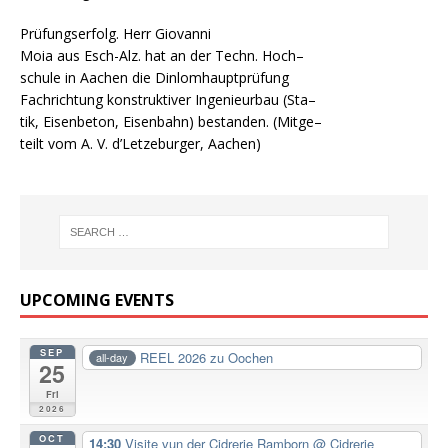
Prüfungserfolg. Herr Giovanni
Moia aus Esch-Alz. hat an der Techn. Hoch–
schule in Aachen die Dinlomhauptprüfung
Fachrichtung konstruktiver Ingenieurbau (Sta–
tik, Eisenbeton, Eisenbahn) bestanden. (Mitge–
teilt vom A. V. d’Letzeburger, Aachen)
UPCOMING EVENTS
SEP
REEL 2026 zu Oochen
all-day
25
Fri
2026
OCT
14:30
Visite vun der Cidrerie Ramborn
@ Cidrerie