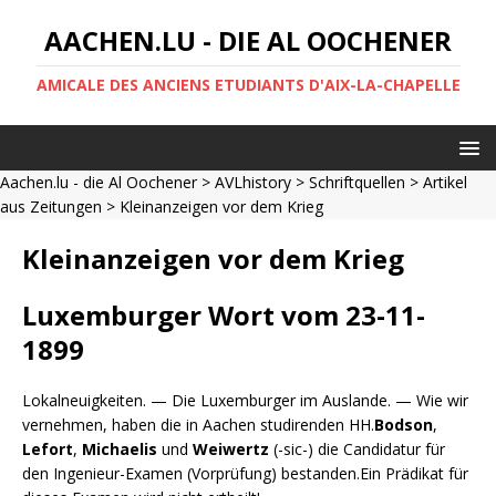
AACHEN.LU - DIE AL OOCHENER
AMICALE DES ANCIENS ETUDIANTS D'AIX-LA-CHAPELLE
Aachen.lu - die Al Oochener
>
AVLhistory
>
Schriftquellen
>
Artikel
aus Zeitungen
> Kleinanzeigen vor dem Krieg
Kleinanzeigen vor dem Krieg
Luxemburger Wort vom 23-11-
1899
Lokalneuigkeiten. — Die Luxemburger im Auslande. — Wie wir
vernehmen, haben die in Aachen studirenden HH.
Bodson
,
Lefort
,
Michaelis
und
Weiwertz
(-sic-) die Candidatur für
den Ingenieur-Examen (Vorprüfung) bestanden.Ein Prädikat für