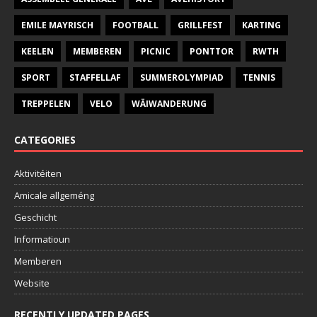
EMILE MAYRISCH
FOOTBALL
GRILLFEST
KARTING
KEELEN
MEMBEREN
PICNIC
PONTTOR
RWTH
SPORT
STAFFELLAF
SUMMEROLYMPIAD
TENNIS
TREPPELEN
VELO
WÄIWANDERUNG
CATEGORIES
Aktivitéiten
Amicale allgeméng
Geschicht
Informatioun
Memberen
Website
RECENTLY UPDATED PAGES