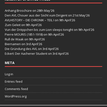
Anhang Broschüre
on 28th May'26
Den AVL Chouer aus der Siicht vum Dirigent
on 21st May'26
AVLHISTORY – DIE CHRONIK – TEIL I
on 9th April'26
Zum Geleit
on 9th April'26
Vun der Drëppchen bis zum Lion sleeps tonight
on 9th April'26
Pierre MOURIS (1851-1918)
on 9th April'26
Rull de Waak
on 9th April'26
Biernamen
on 3rd April'26
Die Gründung des AVL
on 3rd April'26
Eckert: Der Aachener Student
on 3rd April'26
META
Log in
Entries feed
Comments feed
WordPress.org