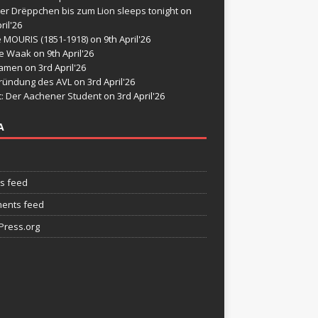
er Drëppchen bis zum Lion sleeps tonight
on
ril'26
e MOURIS (1851-1918)
on 9th April'26
de Waak
on 9th April'26
namen
on 3rd April'26
ründung des AVL
on 3rd April'26
t: Der Aachener Student
on 3rd April'26
A
es feed
ents feed
ress.org