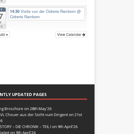
26
CT
14:30
Visite vun der Cidrerie Ramborn
@
7
Cidrerie Ramborn
t
26
Add
View Calendar
NTLY UPDATED PAGES
g Broschüre
on 28th May'26
VL Chouer aus der Siicht vum Dirigent
on 21st
26
STORY – DIE CHRONIK – TEIL I
on 9th April'26
eleit
on 9th April'26