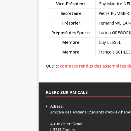
Vice-Président
Guy Maurice N
Secrétaire
Pierre KUMMER
Trésorier
Fernand WEILA
Préposé des Sports
Lucien GREGORI
Membre
Guy LESSEL
Membre
François SCHLE
Quelle:
comptes rendus des assemblées du
KUERZ ZUR AMICALE
Adress:
Amicale
des Anciens Etudiants d’Aix-la-Chapel
4, rue Albert Simon
L-5315 Contern