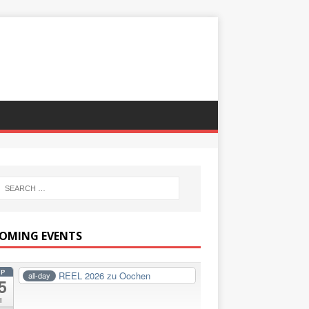
OMING EVENTS
EP
REEL 2026 zu Oochen
all-day
5
i