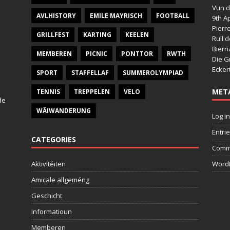
Vun d
AVLHISTORY
EMILE MAYRISCH
FOOTBALL
9th Ap
Pierr
GRILLFEST
KARTING
KEELEN
Rull 
Bier
MEMBEREN
PICNIC
PONTTOR
RWTH
Die G
Ecker
SPORT
STAFFELLAF
SUMMEROLYMPIAD
MET
TENNIS
TREPPELEN
VELO
de
WÄIWANDERUNG
Log in
Entri
CATEGORIES
Comm
Aktivitéiten
WordP
Amicale allgeméng
Geschicht
Informatioun
Memberen