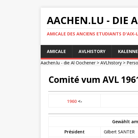
AACHEN.LU - DIE
AMICALE DES ANCIENS ETUDIANTS D'AIX-
AMICALE
AVLHISTORY
KALENNE
Aachen.lu - die Al Oochener
>
AVLhistory
>
Pers
Comité vum AVL 196
1960
<-
Gewählt am 
Président
Gilbert SANTER