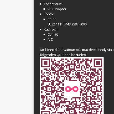
Cotisatioun:
20 Euro/Joër
Konto:
CCPL:
LU82 1111 0443 2593 0000
Kuck och:
Comité
A-Z
Dir könnt d'Cotisatioun och mat dem Handy via 
folgenden QR-Code bezuelen :