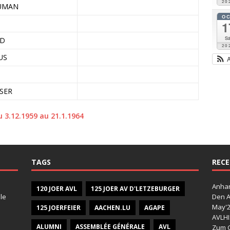
20
EUMAN
O
1
Sa
ND
20
US
SSER
 3.12.1959 au 21.1.1964
TAGS
RECE
Anhan
120 JOER AVL
125 JOER AV D'LETZEBURGER
le
Den A
May'
125 JOERFEIER
AACHEN.LU
AGAPE
AVLHI
ALUMNI
ASSEMBLÉE GÉNÉRALE
AVL
Zum G