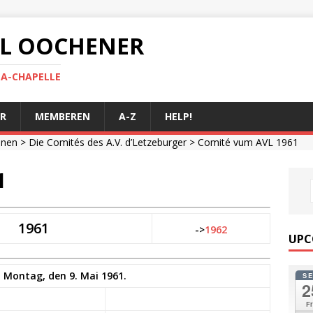
 AL OOCHENER
LA-CHAPELLE
R
MEMBEREN
A-Z
HELP!
onen
>
Die Comités des A.V. d’Letzeburger
> Comité vum AVL 1961
1
1961
->
1962
UPC
Montag, den 9. Mai 1961.
S
2
Fr