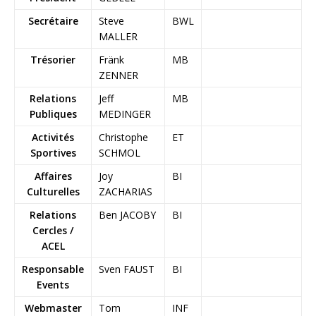
Secrétaire
Steve
BWL
MALLER
Trésorier
Fränk
MB
ZENNER
Relations
Jeff
MB
Publiques
MEDINGER
Activités
Christophe
ET
Sportives
SCHMOL
Affaires
Joy
BI
Culturelles
ZACHARIAS
Relations
Ben JACOBY
BI
Cercles /
ACEL
Responsable
Sven FAUST
BI
Events
Webmaster
Tom
INF