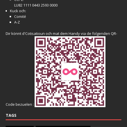
LU82 1111 0443 2593 0000
Kuck och:
Comité
A-Z
Dir könnt d'Cotisatioun och mat dem Handy via de folgenden QR-
Code bezuelen :
TAGS