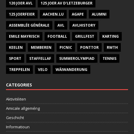
120 JOER AVL
125 JOER AV D'LETZEBURGER
125 JOERFEIER
AACHEN.LU
AGAPE
ALUMNI
ASSEMBLÉE GÉNÉRALE
AVL
AVLHISTORY
EMILE MAYRISCH
FOOTBALL
GRILLFEST
KARTING
KEELEN
MEMBEREN
PICNIC
PONTTOR
RWTH
SPORT
STAFFELLAF
SUMMEROLYMPIAD
TENNIS
TREPPELEN
VELO
WÄIWANDERUNG
CATEGORIES
Aktivitéiten
Amicale allgeméng
Geschicht
Informatioun