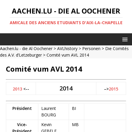
AACHEN.LU - DIE AL OOCHENER
AMICALE DES ANCIENS ETUDIANTS D'AIX-LA-CHAPELLE
Aachen.lu - die Al Oochener
>
AVLhistory
>
Personen
>
Die Comités
des A.V. d’Letzeburger
> Comité vum AVL 2014
Comité vum AVL 2014
2014
2013
<--
–>
2015
Président
Laurent
BI
BOURG
Vice-
Kevin
MB
Président
GEBELE