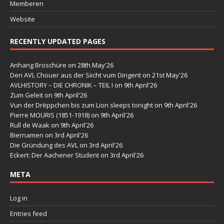
Memberen
Website
RECENTLY UPDATED PAGES
Anhang Broschüre
on 28th May'26
Den AVL Chouer aus der Siicht vum Dirigent
on 21st May'26
AVLHISTORY – DIE CHRONIK – TEIL I
on 9th April'26
Zum Geleit
on 9th April'26
Vun der Drëppchen bis zum Lion sleeps tonight
on 9th April'26
Pierre MOURIS (1851-1918)
on 9th April'26
Rull de Waak
on 9th April'26
Biernamen
on 3rd April'26
Die Gründung des AVL
on 3rd April'26
Eckert: Der Aachener Student
on 3rd April'26
META
Log in
Entries feed