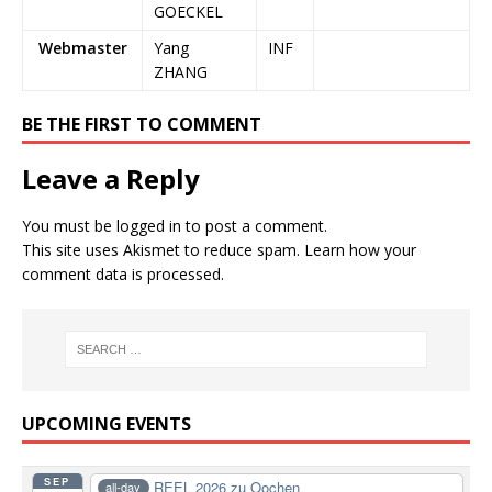
GOECKEL
Webmaster
Yang
INF
ZHANG
BE THE FIRST TO COMMENT
Leave a Reply
You must be
logged in
to post a comment.
This site uses Akismet to reduce spam.
Learn how your
comment data is processed.
UPCOMING EVENTS
SEP
REEL 2026 zu Oochen
all-day