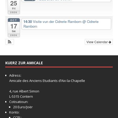
25
Fri
2026
OCT
14:30
Visite vun der Cidrerie Ramborn
@ Cidrerie
17
Ramborn
Sat
2026
View Calendar
KUERZ ZUR AMICALE
Adress:
Amicale
des Anciens Etudiants d’Aix-la-Chapelle
4, rue Albert Simon
L-5315 Contern
Cotisatioun:
20 Euro/Joër
Konto:
CCPL: