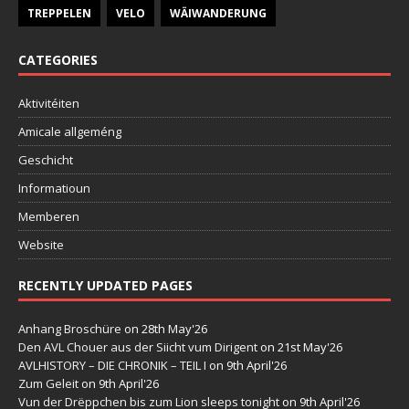
TREPPELEN
VELO
WÄIWANDERUNG
CATEGORIES
Aktivitéiten
Amicale allgeméng
Geschicht
Informatioun
Memberen
Website
RECENTLY UPDATED PAGES
Anhang Broschüre
on 28th May'26
Den AVL Chouer aus der Siicht vum Dirigent
on 21st May'26
AVLHISTORY – DIE CHRONIK – TEIL I
on 9th April'26
Zum Geleit
on 9th April'26
Vun der Drëppchen bis zum Lion sleeps tonight
on 9th April'26