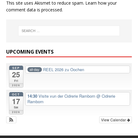
This site uses Akismet to reduce spam.
Learn how your
comment data is processed.
UPCOMING EVENTS
SEP
REEL 2026 zu Oochen
all-day
25
Fri
2026
OCT
14:30
Visite vun der Cidrerie Ramborn
@ Cidrerie
17
Ramborn
Sat
2026
View Calendar