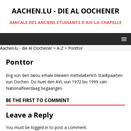
AACHEN.LU - DIE AL OOCHENER
AMICALE DES ANCIENS ETUDIANTS D'AIX-LA-CHAPELLE
Aachen.lu - die Al Oochener
>
A-Z
> Ponttor
Ponttor
Eng vun den zwou erhale bliewen mëttelalterlich Stadtpaarten
vun Oochen. Do huet den AVL vun 1972 bis 1999 säin
Nationalfeierdaag begaangen.
BE THE FIRST TO COMMENT
Leave a Reply
You must be
logged in
to post a comment.