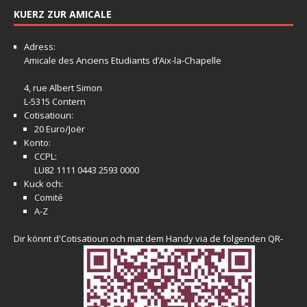
KUERZ ZUR AMICALE
Adress:
Amicale
des Anciens Etudiants d’Aix-la-Chapelle
4, rue Albert Simon
L-5315 Contern
Cotisatioun:
20 Euro/Joër
Konto:
CCPL:
LU82 1111 0443 2593 0000
Kuck och:
Comité
A-Z
Dir könnt d'Cotisatioun och mat dem Handy via de folgenden QR-