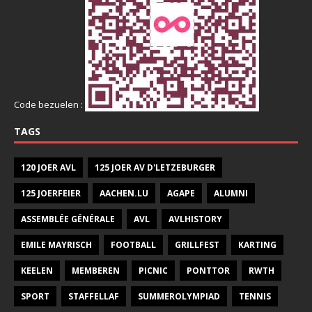
Code bezuelen :
TAGS
120 JOER AVL
125 JOER AV D'LETZEBURGER
125 JOERFEIER
AACHEN.LU
AGAPE
ALUMNI
ASSEMBLÉE GÉNÉRALE
AVL
AVLHISTORY
EMILE MAYRISCH
FOOTBALL
GRILLFEST
KARTING
KEELEN
MEMBEREN
PICNIC
PONTTOR
RWTH
SPORT
STAFFELLAF
SUMMEROLYMPIAD
TENNIS