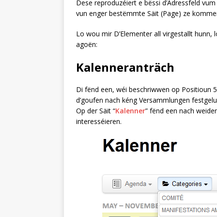
Dese reproduzéiert e bëssi d’Adressfeld vum B
vun enger bestëmmte Säit (Page) ze komme
Lo wou mir D’Elementer all virgestallt hunn,
agoën:
Kalenneranträch
Di fënd een, wéi beschriwwen op Positioun 
d’goufen nach kéng Versammlungen festgelu
Op der Säit “
Kalenner
” fënd een nach weide
interesséieren.