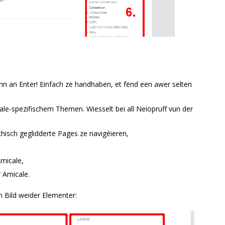
inn an Enter! Einfach ze handhaben, et fënd een awer selten
le-spezifischem Themen. Wiesselt bei all Neiopruff vun der
rchisch geglidderte Pages ze navigéieren,
micale,
r Amicale.
 Bild weider Elementer: