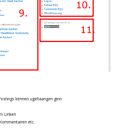
 Postings kënnen ugehaangen ginn
rn Linken
’Kommentairen etc.