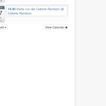
26
CT
14:30
Visite vun der Cidrerie Ramborn
@
7
Cidrerie Ramborn
t
26
Add
View Calendar