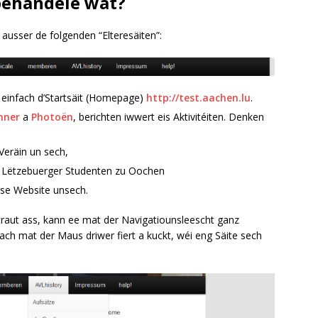
behandele wat?
 ausser de folgenden “Elteresäiten”:
 einfach d’Startsäit (Homepage)
http://test.aachen.lu
.
nner
a
Photoën
, berichten iwwert eis Aktivitéiten. Denken
eräin un sech,
de Lëtzebuerger Studenten zu Oochen
se Website unsech.
raut ass, kann ee mat der Navigatiounsleescht ganz
ch mat der Maus driwer fiert a kuckt, wéi eng Säite sech