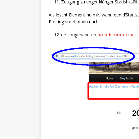
Zougang zu enger klénger Statistiksäit
Als lescht Element hu mir, wann een d’Start
Posting steet, dann nach
de sougenannten
breadcrumb trail