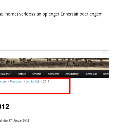
säit (home) verlooss an op enger Ënnersäit oder engem