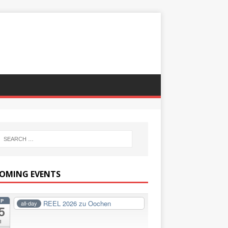
OMING EVENTS
EP
REEL 2026 zu Oochen
all-day
5
i