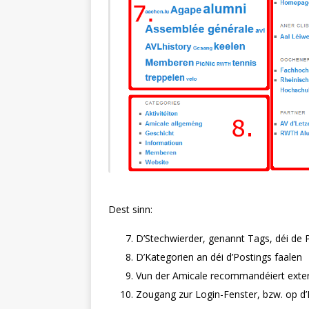
Dest sinn:
D’Stechwierder, genannt Tags, déi de
D’Kategorien an déi d’Postings faalen
Vun der Amicale recommandéiert exte
Zougang zur Login-Fenster, bzw. op d