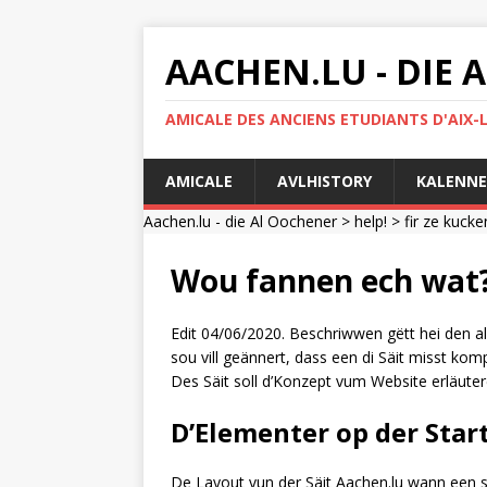
AACHEN.LU - DIE
AMICALE DES ANCIENS ETUDIANTS D'AIX-
AMICALE
AVLHISTORY
KALENNE
Aachen.lu - die Al Oochener
>
help!
>
fir ze kucke
Wou fannen ech wat
Edit 04/06/2020. Beschriwwen gëtt hei den al
sou vill geännert, dass een di Säit misst ko
Des Säit soll d’Konzept vum Website erläuter
D’Elementer op der Start
De Layout vun der Säit Aachen.lu wann een se