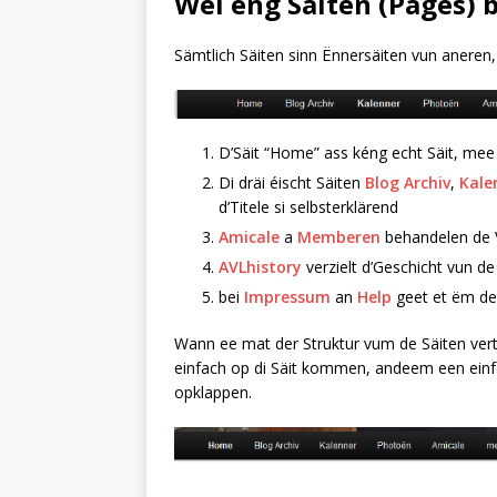
Wéi eng Säiten (Pages) 
Sämtlich Säiten sinn Ënnersäiten vun aneren,
D’Säit “Home” ass kéng echt Säit, mee
Di dräi éischt Säiten
Blog Archiv
,
Kale
d’Titele si selbsterklärend
Amicale
a
Memberen
behandelen de V
AVLhistory
verzielt d’Geschicht vun 
bei
Impressum
an
Help
geet et ëm de
Wann ee mat der Struktur vum de Säiten vert
einfach op di Säit kommen, andeem een einfa
opklappen.