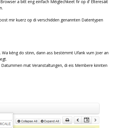
rowser a bitt eng einfach Méiglechkeet fir op d’ Elteresäit
n.
 loost mir kuerz op di verschidden genannten Datentypen
5. Wa kéng do stinn, dann ass bestëmmt Ufank vum Joer an
egt.
r Datummen mat Veranstaltungen, di eis Membere kinnten