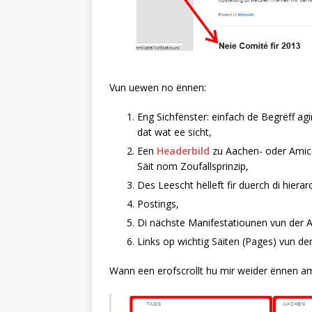
Vun uewen no ënnen:
Eng Sichfënster: einfach de Begrëff ag
dat wat ee sicht,
Een
Headerbild
zu Aachen- oder Amica
Säit nom Zoufallsprinzip,
Des Leescht hëlleft fir duerch di hiera
Postings,
Di nächste Manifestatiounen vun der A
Links op wichtig Säiten (Pages) vun de
Wann een erofscrollt hu mir weider ënnen am