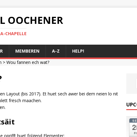
 AL OOCHENER
LA-CHAPELLE
R
MEMBEREN
A-Z
HELP!
n
> Wou fannen ech wat?
?
en Layout (bis 2017). Et huet sech awer bei dem neien lo nit
mplett frësch maachen.
UPC
en.
säit
S
2
Fr
 oprifft huet folgend Elementer: