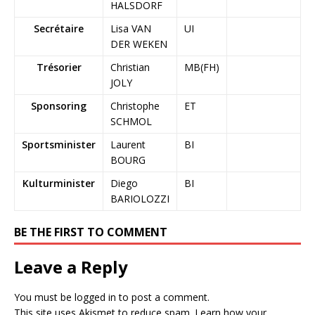
HALSDORF
Secrétaire
Lisa VAN
UI
DER WEKEN
Trésorier
Christian
MB(FH)
JOLY
Sponsoring
Christophe
ET
SCHMOL
Sportsminister
Laurent
BI
BOURG
Kulturminister
Diego
BI
BARIOLOZZI
BE THE FIRST TO COMMENT
Leave a Reply
You must be
logged in
to post a comment.
This site uses Akismet to reduce spam.
Learn how your