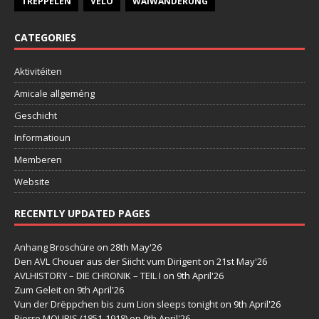
TREPPELEN
VELO
WÄIWANDERUNG
CATEGORIES
Aktivitéiten
Amicale allgeméng
Geschicht
Informatioun
Memberen
Website
RECENTLY UPDATED PAGES
Anhang Broschüre
on 28th May'26
Den AVL Chouer aus der Siicht vum Dirigent
on 21st May'26
AVLHISTORY – DIE CHRONIK – TEIL I
on 9th April'26
Zum Geleit
on 9th April'26
Vun der Drëppchen bis zum Lion sleeps tonight
on 9th April'26
Pierre MOURIS (1851-1918)
on 9th April'26