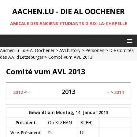
AACHEN.LU - DIE AL OOCHENER
AMICALE DES ANCIENS ETUDIANTS D'AIX-LA-CHAPELLE
Aachen.lu - die Al Oochener
>
AVLhistory
>
Personen
>
Die Comités
des A.V. d’Letzeburger
> Comité vum AVL 2013
Comité vum AVL 2013
2013
2012
< –
– >
2014
Gewählt am Montag, 14. Januar 2013
Président
Ou-Xi ZHAN
BI(FH)
Vice-Président
Pit
UI