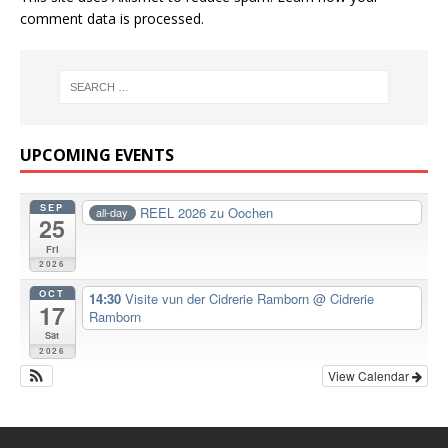
comment data is processed.
UPCOMING EVENTS
SEP
REEL 2026 zu Oochen
all-day
25
Fri
2026
OCT
14:30
Visite vun der Cidrerie Ramborn
@ Cidrerie
17
Ramborn
Sat
2026
View Calendar