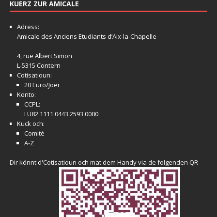
KUERZ ZUR AMICALE
Adress:
Amicale
des Anciens Etudiants d’Aix-la-Chapelle
4, rue Albert Simon
L-5315 Contern
Cotisatioun:
20 Euro/Joër
Konto:
CCPL:
LU82 1111 0443 2593 0000
Kuck och:
Comité
A-Z
Dir könnt d'Cotisatioun och mat dem Handy via de folgenden QR-