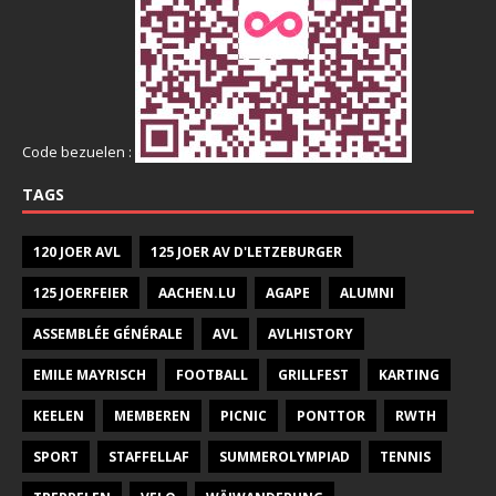
Code bezuelen :
TAGS
120 JOER AVL
125 JOER AV D'LETZEBURGER
125 JOERFEIER
AACHEN.LU
AGAPE
ALUMNI
ASSEMBLÉE GÉNÉRALE
AVL
AVLHISTORY
EMILE MAYRISCH
FOOTBALL
GRILLFEST
KARTING
KEELEN
MEMBEREN
PICNIC
PONTTOR
RWTH
SPORT
STAFFELLAF
SUMMEROLYMPIAD
TENNIS