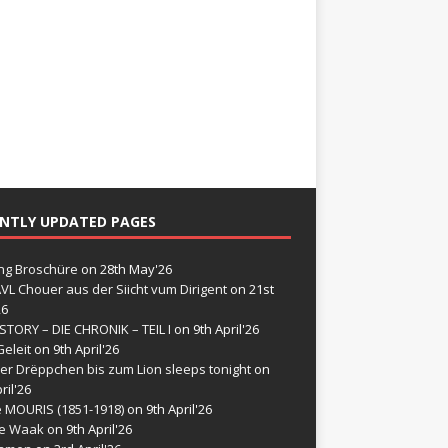
NTLY UPDATED PAGES
g Broschüre
on 28th May'26
VL Chouer aus der Siicht vum Dirigent
on 21st
26
STORY – DIE CHRONIK – TEIL I
on 9th April'26
eleit
on 9th April'26
er Drëppchen bis zum Lion sleeps tonight
on
ril'26
e MOURIS (1851-1918)
on 9th April'26
de Waak
on 9th April'26