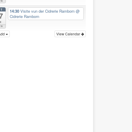
26
CT
14:30
Visite vun der Cidrerie Ramborn
@
7
Cidrerie Ramborn
t
26
Add
View Calendar