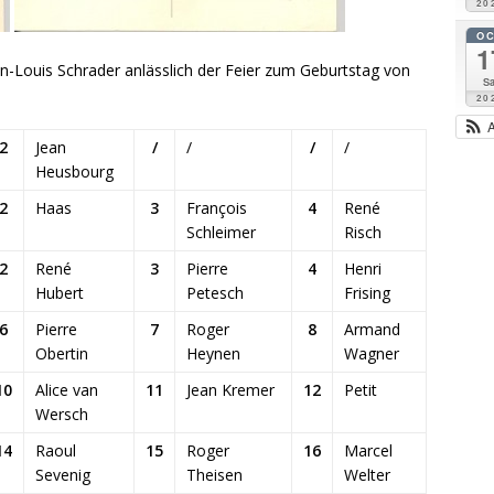
20
O
1
-Louis Schrader anlässlich der Feier zum Geburtstag von
Sa
20
2
Jean
/
/
/
/
Heusbourg
2
Haas
3
François
4
René
Schleimer
Risch
2
René
3
Pierre
4
Henri
Hubert
Petesch
Frising
6
Pierre
7
Roger
8
Armand
Obertin
Heynen
Wagner
10
Alice van
11
Jean Kremer
12
Petit
Wersch
14
Raoul
15
Roger
16
Marcel
Sevenig
Theisen
Welter