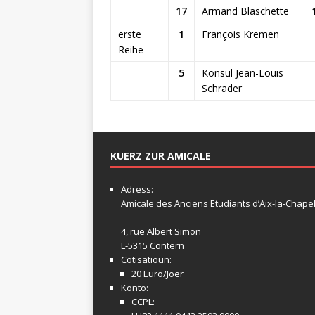
17
Armand Blaschette
erste
1
François Kremen
Reihe
5
Konsul Jean-Louis
Schrader
KUERZ ZUR AMICALE
Adress:
Amicale
des Anciens Etudiants d’Aix-la-Chapel
4, rue Albert Simon
L-5315 Contern
Cotisatioun:
20 Euro/Joër
Konto:
CCPL: