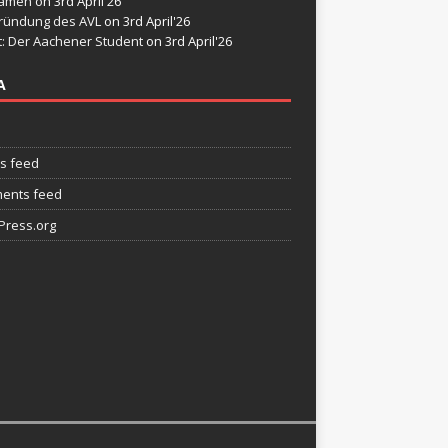
namen
on 3rd April'26
ründung des AVL
on 3rd April'26
t: Der Aachener Student
on 3rd April'26
A
es feed
ents feed
ress.org