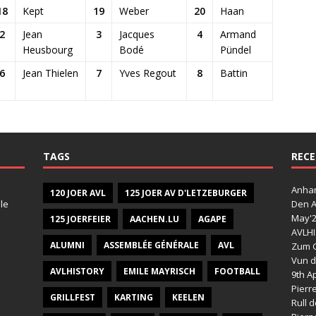
18
Kept
19
Weber
20
Haan
2
Jean
3
Jacques
4
Armand
Heusbourg
Bodé
Pündel
6
Jean Thielen
7
Yves Regout
8
Battin
TAGS
RECE
Anhan
120 JOER AVL
125 JOER AV D'LETZEBURGER
le
Den A
May'
125 JOERFEIER
AACHEN.LU
AGAPE
AVLHI
ALUMNI
ASSEMBLÉE GÉNÉRALE
AVL
Zum G
Vun d
AVLHISTORY
EMILE MAYRISCH
FOOTBALL
9th Ap
Pierr
GRILLFEST
KARTING
KEELEN
Rull 