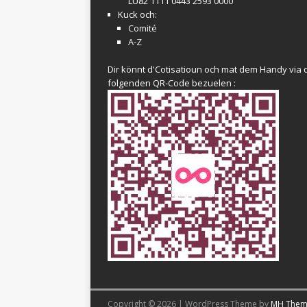
LU82 1111 0443 2593 0000
Kuck och:
Comité
A-Z
Dir könnt d'Cotisatioun och mat dem Handy via 
folgenden QR-Code bezuelen :
Copyright © 2026 | WordPress Theme by
MH Them