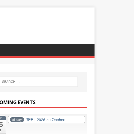
OMING EVENTS
EP
REEL 2026 zu Oochen
all-day
5
i