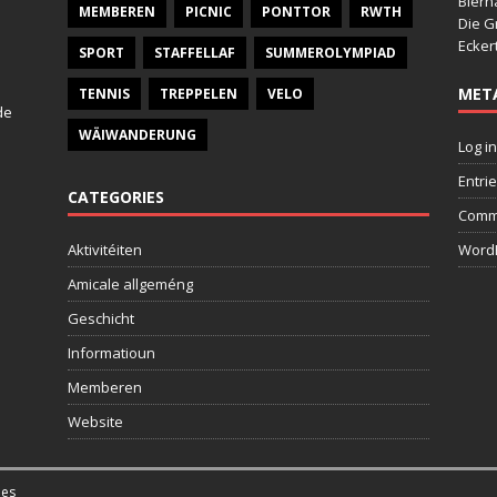
Bier
MEMBEREN
PICNIC
PONTTOR
RWTH
Die G
Ecker
SPORT
STAFFELLAF
SUMMEROLYMPIAD
MET
TENNIS
TREPPELEN
VELO
de
WÄIWANDERUNG
Log in
Entri
CATEGORIES
Comm
Aktivitéiten
WordP
Amicale allgeméng
Geschicht
Informatioun
Memberen
Website
es