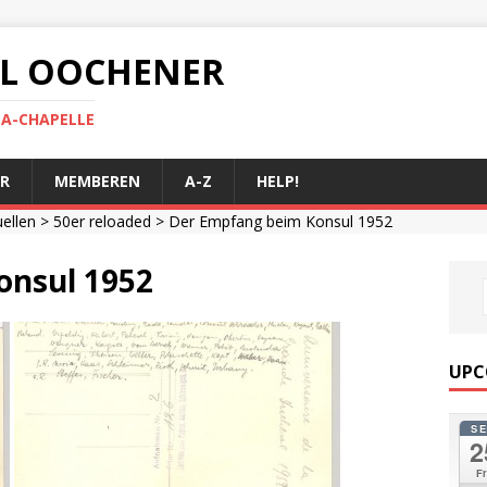
 AL OOCHENER
LA-CHAPELLE
R
MEMBEREN
A-Z
HELP!
uellen
>
50er reloaded
> Der Empfang beim Konsul 1952
onsul 1952
UPC
S
2
Fr