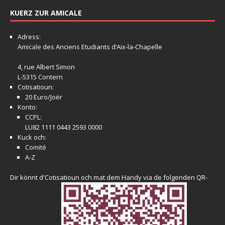
KUERZ ZUR AMICALE
Adress:
Amicale
des Anciens Etudiants d’Aix-la-Chapelle
4, rue Albert Simon
L-5315 Contern
Cotisatioun:
20 Euro/Joër
Konto:
CCPL:
LU82 1111 0443 2593 0000
Kuck och:
Comité
A-Z
Dir könnt d'Cotisatioun och mat dem Handy via de folgenden QR-