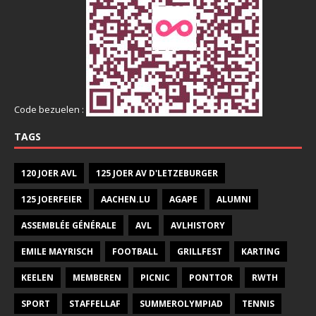
Code bezuelen :
TAGS
120 JOER AVL
125 JOER AV D'LETZEBURGER
125 JOERFEIER
AACHEN.LU
AGAPE
ALUMNI
ASSEMBLÉE GÉNÉRALE
AVL
AVLHISTORY
EMILE MAYRISCH
FOOTBALL
GRILLFEST
KARTING
KEELEN
MEMBEREN
PICNIC
PONTTOR
RWTH
SPORT
STAFFELLAF
SUMMEROLYMPIAD
TENNIS