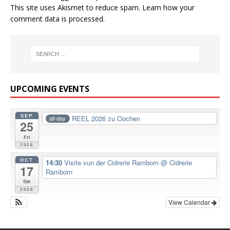
This site uses Akismet to reduce spam.
Learn how your
comment data is processed.
UPCOMING EVENTS
SEP
REEL 2026 zu Oochen
all-day
25
Fri
2026
OCT
14:30
Visite vun der Cidrerie Ramborn
@ Cidrerie
17
Ramborn
Sat
2026
View Calendar