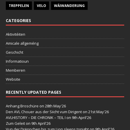
TREPPELEN
VELO
WÄIWANDERUNG
CATEGORIES
Aktivitéiten
Amicale allgeméng
Geschicht
Informatioun
Memberen
Website
RECENTLY UPDATED PAGES
Anhang Broschüre
on 28th May'26
Den AVL Chouer aus der Siicht vum Dirigent
on 21st May'26
AVLHISTORY – DIE CHRONIK – TEIL I
on 9th April'26
Zum Geleit
on 9th April'26
Vun der Drëppchen bis zum Lion sleeps tonight
on 9th April'26