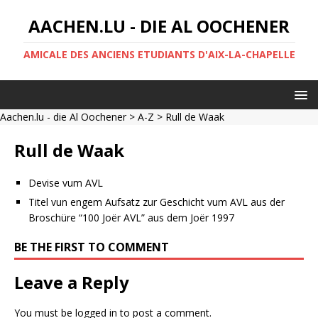
AACHEN.LU - DIE AL OOCHENER
AMICALE DES ANCIENS ETUDIANTS D'AIX-LA-CHAPELLE
Aachen.lu - die Al Oochener
>
A-Z
> Rull de Waak
Rull de Waak
Devise vum AVL
Titel vun engem Aufsatz zur Geschicht vum AVL aus der
Broschüre “100 Joër AVL” aus dem Joër 1997
BE THE FIRST TO COMMENT
Leave a Reply
You must be
logged in
to post a comment.