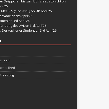
er Drëppchen bis zum Lion sleeps tonight
on
ril'26
e MOURIS (1851-1918)
on 9th April'26
de Waak
on 9th April'26
namen
on 3rd April'26
ründung des AVL
on 3rd April'26
t: Der Aachener Student
on 3rd April'26
A
es feed
ents feed
ress.org