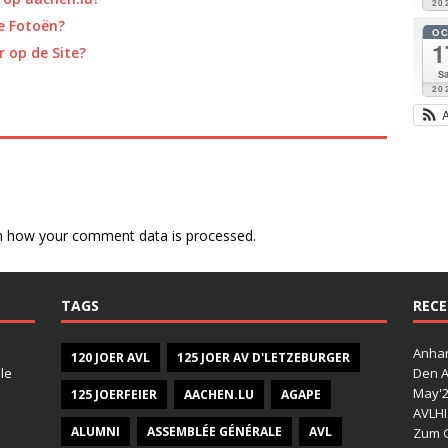
20
e Fotoën?
O
1
 op de Site?
Sa
20
n how your comment data is processed.
TAGS
RECE
Anhan
120 JOER AVL
125 JOER AV D'LETZEBURGER
le
Den A
May'
125 JOERFEIER
AACHEN.LU
AGAPE
AVLHI
ALUMNI
ASSEMBLÉE GÉNÉRALE
AVL
Zum G