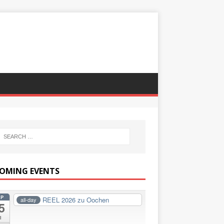
OMING EVENTS
EP
REEL 2026 zu Oochen
all-day
5
i