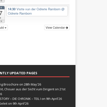
26
CT
14:30
Visite vun der Cidrerie Ramborn
@
7
Cidrerie Ramborn
t
26
Add
View Calendar
NTLY UPDATED PAGES
g Broschüre
on 28th May'26
VL Chouer aus der Siicht vum Dirigent
on 21st
26
STORY – DIE CHRONIK – TEIL I
on 9th April'26
eleit
on 9th April'26