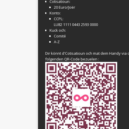
Cotisatioun:
20 Euro/Joër
Konto:
CCPL:
LU82 1111 0443 2593 0000
Kuck och:
Comité
A-Z
Dir könnt d'Cotisatioun och mat dem Handy via 
folgenden QR-Code bezuelen :