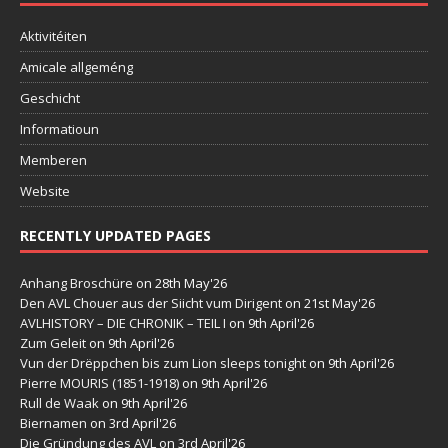
Aktivitéiten
Amicale allgeméng
Geschicht
Informatioun
Memberen
Website
RECENTLY UPDATED PAGES
Anhang Broschüre
on 28th May'26
Den AVL Chouer aus der Siicht vum Dirigent
on 21st May'26
AVLHISTORY – DIE CHRONIK – TEIL I
on 9th April'26
Zum Geleit
on 9th April'26
Vun der Drëppchen bis zum Lion sleeps tonight
on 9th April'26
Pierre MOURIS (1851-1918)
on 9th April'26
Rull de Waak
on 9th April'26
Biernamen
on 3rd April'26
Die Gründung des AVL
on 3rd April'26