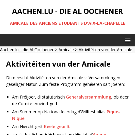
AACHEN.LU - DIE AL OOCHENER
AMICALE DES ANCIENS ETUDIANTS D'AIX-LA-CHAPELLE
Aachen.lu - die Al Oochener
>
Amicale
> Aktivitéiten vun der Amicale
Aktivitéiten vun der Amicale
Di meescht Aktivitéiten vun der Amicale si Versammlungen
geselliger Natur. Zum feste Programm gehéieren säit Joeren:
Am Fréijoer, di statutarisch
Generalversammlung
, ob deer
de Comité erneiert gëtt
Am Summer op Nationalfeierdag d’Grillfest alias
Pique-
Nique
Am Hiercht gëtt
Keele gepillt
an als festlichen Héichpunkt am Hiecht, d’
Agape
.