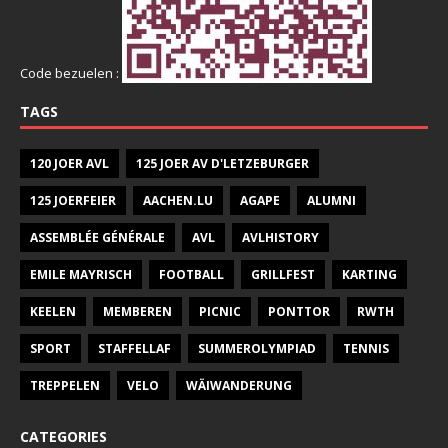
Code bezuelen :
TAGS
120 JOER AVL
125 JOER AV D'LETZEBURGER
125 JOERFEIER
AACHEN.LU
AGAPE
ALUMNI
ASSEMBLÉE GÉNÉRALE
AVL
AVLHISTORY
EMILE MAYRISCH
FOOTBALL
GRILLFEST
KARTING
KEELEN
MEMBEREN
PICNIC
PONTTOR
RWTH
SPORT
STAFFELLAF
SUMMEROLYMPIAD
TENNIS
TREPPELEN
VELO
WÄIWANDERUNG
CATEGORIES