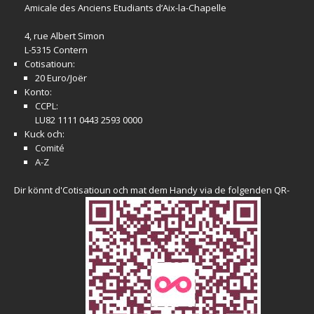
Amicale
des Anciens Etudiants d’Aix-la-Chapelle
4, rue Albert Simon
L-5315 Contern
Cotisatioun:
20 Euro/Joër
Konto:
CCPL:
LU82 1111 0443 2593 0000
Kuck och:
Comité
A-Z
Dir könnt d'Cotisatioun och mat dem Handy via de folgenden QR-