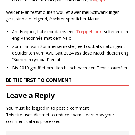
Weider Manifestatiounen wou et awer méi Schwankungen
gëtt, sinn die folgend, éischter sportlicher Natur:
Am Fréijoer, hate mir dachs een
Treppeltour
, seltener och
eng Randonnée mat dem Velo
Zum Enn vum Summersemester, ee Footballsmatch géint
d’Studenten vum AVL. Säit 2024 ass dese Match duerch eng
“Summerolympiad” ersat.
Bis 2010 gouff et am Hiercht och nach een Tennistournéier.
BE THE FIRST TO COMMENT
Leave a Reply
You must be
logged in
to post a comment.
This site uses Akismet to reduce spam.
Learn how your
comment data is processed.