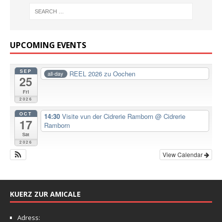
UPCOMING EVENTS
SEP
REEL 2026 zu Oochen
all-day
25
Fri
2026
OCT
14:30
Visite vun der Cidrerie Ramborn
@ Cidrerie
17
Ramborn
Sat
2026
View Calendar
KUERZ ZUR AMICALE
Adress: