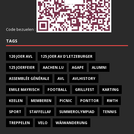
Code bezuelen :
TAGS
120 JOER AVL
125 JOER AV D'LETZEBURGER
125 JOERFEIER
AACHEN.LU
AGAPE
ALUMNI
ASSEMBLÉE GÉNÉRALE
AVL
AVLHISTORY
EMILE MAYRISCH
FOOTBALL
GRILLFEST
KARTING
KEELEN
MEMBEREN
PICNIC
PONTTOR
RWTH
SPORT
STAFFELLAF
SUMMEROLYMPIAD
TENNIS
TREPPELEN
VELO
WÄIWANDERUNG