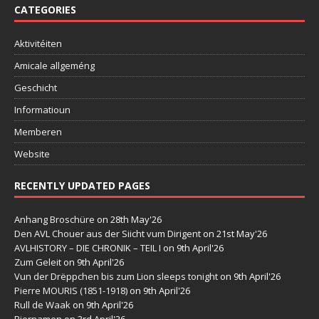
CATEGORIES
Aktivitéiten
Amicale allgeméng
Geschicht
Informatioun
Memberen
Website
RECENTLY UPDATED PAGES
Anhang Broschüre
on 28th May'26
Den AVL Chouer aus der Siicht vum Dirigent
on 21st May'26
AVLHISTORY – DIE CHRONIK – TEIL I
on 9th April'26
Zum Geleit
on 9th April'26
Vun der Drëppchen bis zum Lion sleeps tonight
on 9th April'26
Pierre MOURIS (1851-1918)
on 9th April'26
Rull de Waak
on 9th April'26