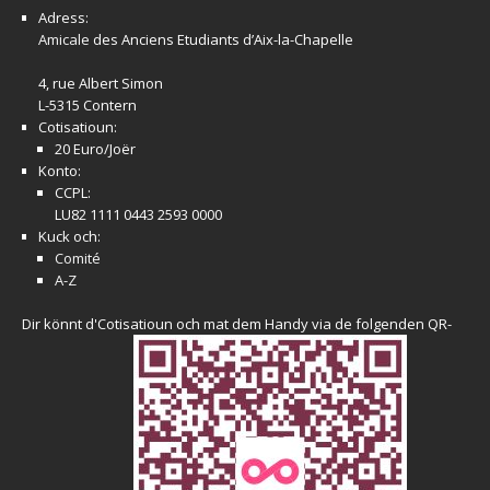
Adress:
Amicale
des Anciens Etudiants d’Aix-la-Chapelle
4, rue Albert Simon
L-5315 Contern
Cotisatioun:
20 Euro/Joër
Konto:
CCPL:
LU82 1111 0443 2593 0000
Kuck och:
Comité
A-Z
Dir könnt d'Cotisatioun och mat dem Handy via de folgenden QR-