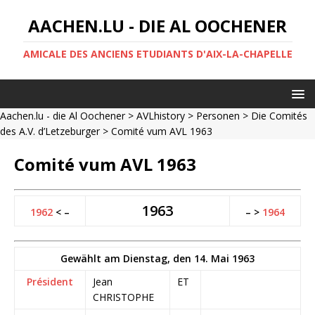
AACHEN.LU - DIE AL OOCHENER
AMICALE DES ANCIENS ETUDIANTS D'AIX-LA-CHAPELLE
Aachen.lu - die Al Oochener
>
AVLhistory
>
Personen
>
Die Comités
des A.V. d’Letzeburger
> Comité vum AVL 1963
Comité vum AVL 1963
1963
1962
< –
– >
1964
Gewählt am Dienstag, den 14. Mai 1963
Président
Jean
ET
CHRISTOPHE