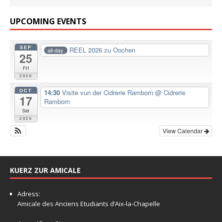
UPCOMING EVENTS
SEP
REEL 2026 zu Oochen
all-day
25
Fri
2026
OCT
14:30
Visite vun der Cidrerie Ramborn
@ Cidrerie
17
Ramborn
Sat
2026
View Calendar
KUERZ ZUR AMICALE
Adress:
Amicale
des Anciens Etudiants d’Aix-la-Chapelle