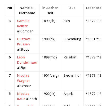
No
Name al.
in Aachen
aus
Lebensdate
Biername
seit
3
Camille
1899(ch)
Eich
*1879 †1940
Keiffer
al.Comper
4
Gustave
1900(hk)
Luxemburg
*1881 †1920
Prüssen
al.Stopp
6
Léon
1899(mb)
Reisdorf
*1878 †1914
Dondelinger
al.Fips
7
Nicolas
1901(berg)
Siechenhof
*1879 †1935
Wagner
al.Schotz
5
Nicolas
1900(hk)
Aspelt
*1877 †1926
Raus
al.Zech