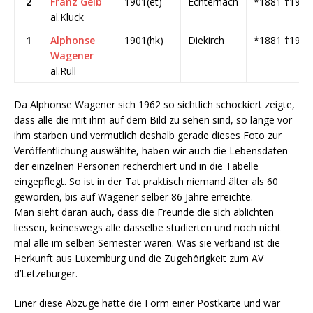
2
Franz Geib
1901(et)
Echternach
*1881 †1939
al.Kluck
1
Alphonse
1901(hk)
Diekirch
*1881 †1967
Wagener
al.Rull
Da Alphonse Wagener sich 1962 so sichtlich schockiert zeigte,
dass alle die mit ihm auf dem Bild zu sehen sind, so lange vor
ihm starben und vermutlich deshalb gerade dieses Foto zur
Veröffentlichung auswählte, haben wir auch die Lebensdaten
der einzelnen Personen recherchiert und in die Tabelle
eingepflegt. So ist in der Tat praktisch niemand älter als 60
geworden, bis auf Wagener selber 86 Jahre erreichte.
Man sieht daran auch, dass die Freunde die sich ablichten
liessen, keineswegs alle dasselbe studierten und noch nicht
mal alle im selben Semester waren. Was sie verband ist die
Herkunft aus Luxemburg und die Zugehörigkeit zum AV
d’Letzeburger.
Einer diese Abzüge hatte die Form einer Postkarte und war