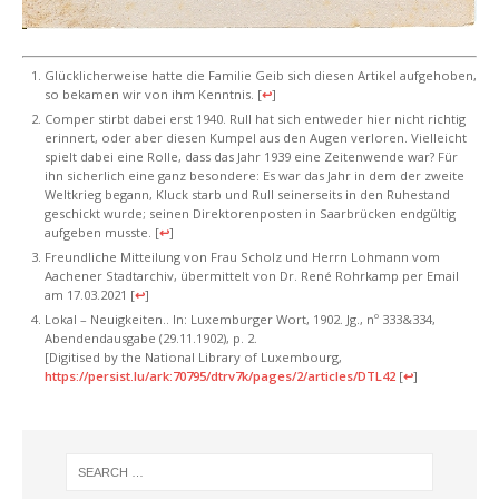
Glücklicherweise hatte die Familie Geib sich diesen Artikel aufgehoben,
so bekamen wir von ihm Kenntnis.
[
↩
]
Comper stirbt dabei erst 1940. Rull hat sich entweder hier nicht richtig
erinnert, oder aber diesen Kumpel aus den Augen verloren. Vielleicht
spielt dabei eine Rolle, dass das Jahr 1939 eine Zeitenwende war? Für
ihn sicherlich eine ganz besondere: Es war das Jahr in dem der zweite
Weltkrieg begann, Kluck starb und Rull seinerseits in den Ruhestand
geschickt wurde; seinen Direktorenposten in Saarbrücken endgültig
aufgeben musste.
[
↩
]
Freundliche Mitteilung von Frau Scholz und Herrn Lohmann vom
Aachener Stadtarchiv, übermittelt von Dr. René Rohrkamp per Email
am 17.03.2021
[
↩
]
Lokal – Neuigkeiten.. In: Luxemburger Wort, 1902. Jg., nº 333&334,
Abendendausgabe (29.11.1902), p. 2.
[Digitised by the National Library of Luxembourg,
https://persist.lu/ark:70795/dtrv7k/pages/2/articles/DTL42
[
↩
]