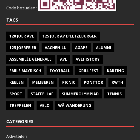
Code bezuelen :
TAGS
120 JOER AVL
125 JOER AV D'LETZEBURGER
125 JOERFEIER
AACHEN.LU
AGAPE
ALUMNI
ASSEMBLÉE GÉNÉRALE
AVL
AVLHISTORY
EMILE MAYRISCH
FOOTBALL
GRILLFEST
KARTING
KEELEN
MEMBEREN
PICNIC
PONTTOR
RWTH
SPORT
STAFFELLAF
SUMMEROLYMPIAD
TENNIS
TREPPELEN
VELO
WÄIWANDERUNG
CATEGORIES
Aktivitéiten