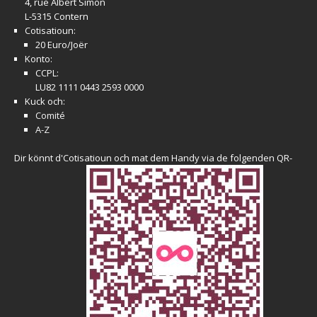
4, rue Albert Simon
L-5315 Contern
Cotisatioun:
20 Euro/Joër
Konto:
CCPL:
LU82 1111 0443 2593 0000
Kuck och:
Comité
A-Z
Dir könnt d'Cotisatioun och mat dem Handy via de folgenden QR-