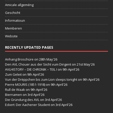
Amicale allgeméng
Geschicht
Informatioun
Memberen
Website
RECENTLY UPDATED PAGES
Anhang Broschüre
on 28th May'26
Den AVL Chouer aus der Siicht vum Dirigent
on 21st May'26
AVLHISTORY – DIE CHRONIK – TEIL I
on 9th April'26
Zum Geleit
on 9th April'26
Vun der Drëppchen bis zum Lion sleeps tonight
on 9th April'26
Pierre MOURIS (1851-1918)
on 9th April'26
Rull de Waak
on 9th April'26
Biernamen
on 3rd April'26
Die Gründung des AVL
on 3rd April'26
Eckert: Der Aachener Student
on 3rd April'26