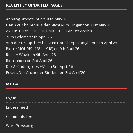
RECENTLY UPDATED PAGES
Anhang Broschüre
on 28th May'26
Den AVL Chouer aus der Siicht vum Dirigent
on 21st May'26
AVLHISTORY – DIE CHRONIK – TEIL I
on 9th April'26
Zum Geleit
on 9th April'26
Vun der Drëppchen bis zum Lion sleeps tonight
on 9th April'26
Pierre MOURIS (1851-1918)
on 9th April'26
Rull de Waak
on 9th April'26
Biernamen
on 3rd April'26
Die Gründung des AVL
on 3rd April'26
Eckert: Der Aachener Student
on 3rd April'26
META
Log in
Entries feed
Comments feed
WordPress.org