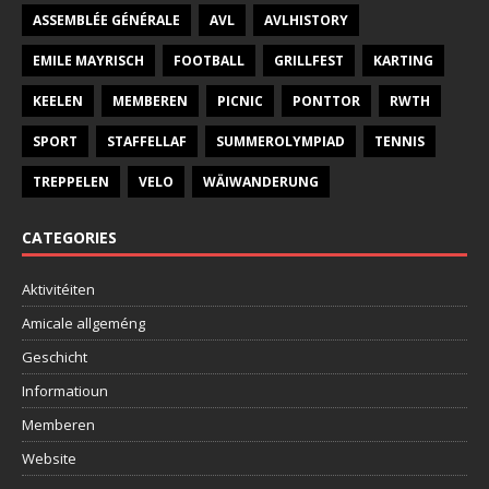
ASSEMBLÉE GÉNÉRALE
AVL
AVLHISTORY
EMILE MAYRISCH
FOOTBALL
GRILLFEST
KARTING
KEELEN
MEMBEREN
PICNIC
PONTTOR
RWTH
SPORT
STAFFELLAF
SUMMEROLYMPIAD
TENNIS
TREPPELEN
VELO
WÄIWANDERUNG
CATEGORIES
Aktivitéiten
Amicale allgeméng
Geschicht
Informatioun
Memberen
Website