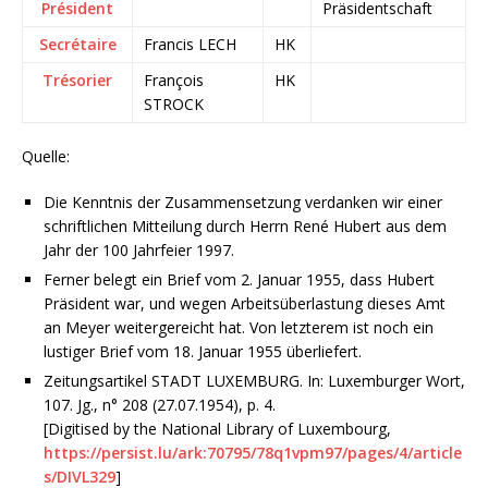
Président
Präsidentschaft
Secrétaire
Francis LECH
HK
Trésorier
François
HK
STROCK
Quelle:
Die Kenntnis der Zusammensetzung verdanken wir einer
schriftlichen Mitteilung durch Herrn René Hubert aus dem
Jahr der 100 Jahrfeier 1997.
Ferner belegt ein Brief vom 2. Januar 1955, dass Hubert
Präsident war, und wegen Arbeitsüberlastung dieses Amt
an Meyer weitergereicht hat. Von letzterem ist noch ein
lustiger Brief vom 18. Januar 1955 überliefert.
Zeitungsartikel STADT LUXEMBURG. In: Luxemburger Wort,
107. Jg., n° 208 (27.07.1954), p. 4.
[Digitised by the National Library of Luxembourg,
https://persist.lu/ark:70795/78q1vpm97/pages/4/article
s/DIVL329
]