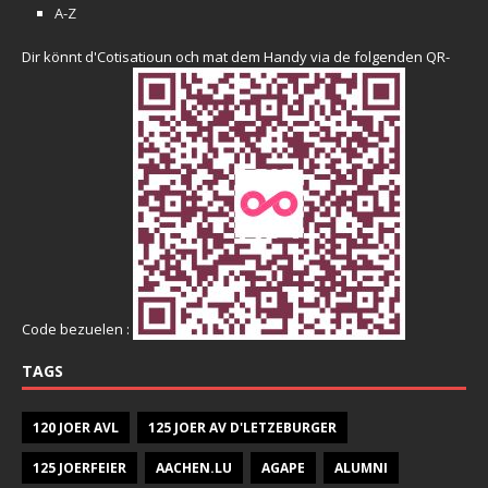
A-Z
Dir könnt d'Cotisatioun och mat dem Handy via de folgenden QR-
Code bezuelen :
TAGS
120 JOER AVL
125 JOER AV D'LETZEBURGER
125 JOERFEIER
AACHEN.LU
AGAPE
ALUMNI