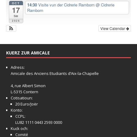
OCT
14:30
Visite vun der Cidrerie Ramborn
@ Cidrerie
17
Ramborn
Sat
2026
View Calendar
KUERZ ZUR AMICALE
Adress:
Amicale
des Anciens Etudiants d’Aix-la-Chapelle
4, rue Albert Simon
L-5315 Contern
Cotisatioun:
20 Euro/Joër
Konto:
CCPL:
LU82 1111 0443 2593 0000
Kuck och:
Comité