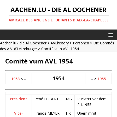
AACHEN.LU - DIE AL OOCHENER
AMICALE DES ANCIENS ETUDIANTS D'AIX-LA-CHAPELLE
Aachen.lu - die Al Oochener
>
AVLhistory
>
Personen
>
Die Comités
des A.V. d’Letzeburger
> Comité vum AVL 1954
Comité vum AVL 1954
1954
1953
< –
– >
1955
Président
René HUBERT
MB
Rücktritt vor dem
2.1.1955
Vice-
Francis MEYER
HK
Übernimmt