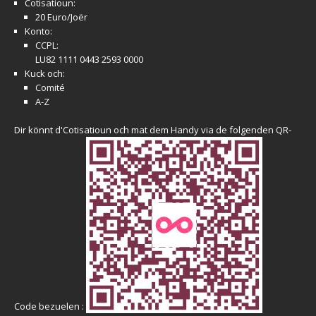
Cotisatioun:
20 Euro/Joër
Konto:
CCPL:
LU82 1111 0443 2593 0000
Kuck och:
Comité
A-Z
Dir könnt d'Cotisatioun och mat dem Handy via de folgenden QR-
Code bezuelen :