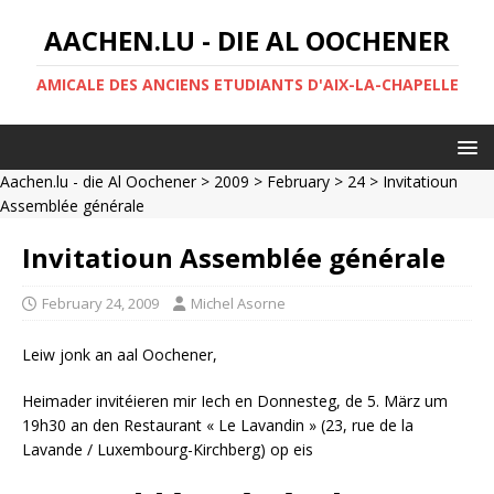
AACHEN.LU - DIE AL OOCHENER
AMICALE DES ANCIENS ETUDIANTS D'AIX-LA-CHAPELLE
Aachen.lu - die Al Oochener
>
2009
>
February
>
24
> Invitatioun
Assemblée générale
Invitatioun Assemblée générale
February 24, 2009
Michel Asorne
Leiw jonk an aal Oochener,
Heimader invitéieren mir Iech en Donnesteg, de 5. März um
19h30 an den Restaurant « Le Lavandin » (23, rue de la
Lavande / Luxembourg-Kirchberg) op eis