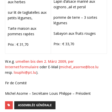
Lapin d’alsace mariné aux
aux herbes
oignons ,ail et persil
sur lit de tagliatelles aux
pomme de terre – 3 sortes
petits légumes,
légumes
Tarte maison aux
Sabayon aux fruits rouges
pommes rapées
Prix : € 33,70
Prix : € 31,70
W.e.g.
umellen bis den 2. März 2009, per
Internetformulaire
oder E-Mail (
michel_asorne@bce.lu
resp.
louphi@pt.lu
).
Fir de Comité
Michel Asorne – Secrétaire Louis Philippe – Président
ASSEMBLÉE GÉNÉRALE