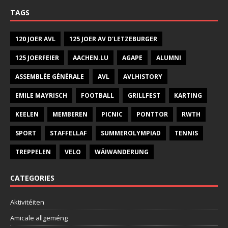
TAGS
120 JOER AVL
125 JOER AV D'LETZEBURGER
125 JOERFEIER
AACHEN.LU
AGAPE
ALUMNI
ASSEMBLÉE GÉNÉRALE
AVL
AVLHISTORY
EMILE MAYRISCH
FOOTBALL
GRILLFEST
KARTING
KEELEN
MEMBEREN
PICNIC
PONTTOR
RWTH
SPORT
STAFFELLAF
SUMMEROLYMPIAD
TENNIS
TREPPELEN
VELO
WÄIWANDERUNG
CATEGORIES
Aktivitéiten
Amicale allgeméng