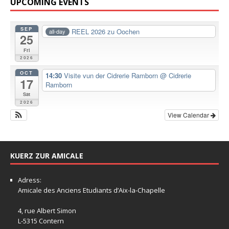
UPCOMING EVENTS
SEP
REEL 2026 zu Oochen
all-day
25
Fri
2026
OCT
14:30
Visite vun der Cidrerie Ramborn
@ Cidrerie
17
Ramborn
Sat
2026
View Calendar
KUERZ ZUR AMICALE
Adress:
Amicale
des Anciens Etudiants d’Aix-la-Chapelle
4, rue Albert Simon
L-5315 Contern