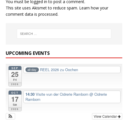
You must be
logged in
to post a comment.
This site uses Akismet to reduce spam.
Learn how your
comment data is processed.
UPCOMING EVENTS
SEP
REEL 2026 zu Oochen
all-day
25
Fri
2026
OCT
14:30
Visite vun der Cidrerie Ramborn
@ Cidrerie
17
Ramborn
Sat
2026
View Calendar