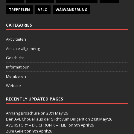
TREPPELEN
VELO
WÄIWANDERUNG
CATEGORIES
Aktivitéiten
Amicale allgeméng
Geschicht
Informatioun
Memberen
Website
RECENTLY UPDATED PAGES
Anhang Broschüre
on 28th May'26
Den AVL Chouer aus der Siicht vum Dirigent
on 21st May'26
AVLHISTORY – DIE CHRONIK – TEIL I
on 9th April'26
Zum Geleit
on 9th April'26