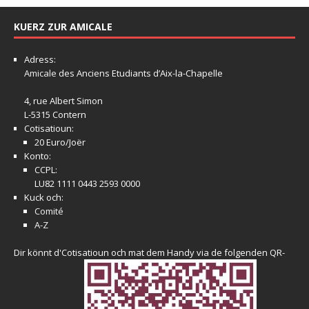
KUERZ ZUR AMICALE
Adress:
Amicale
des Anciens Etudiants d’Aix-la-Chapelle
4, rue Albert Simon
L-5315 Contern
Cotisatioun:
20 Euro/Joër
Konto:
CCPL:
LU82 1111 0443 2593 0000
Kuck och:
Comité
A-Z
Dir könnt d'Cotisatioun och mat dem Handy via de folgenden QR-