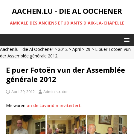
AACHEN.LU - DIE AL OOCHENER
AMICALE DES ANCIENS ETUDIANTS D'AIX-LA-CHAPELLE
Aachen.lu - die Al Oochener
>
2012
>
April
>
29
> E puer Fotoën vun
der Assemblée générale 2012
E puer Fotoën vun der Assemblée
générale 2012
April 29, 2012
Administrator
Mir waren
an de Lavandin invitéitert
.