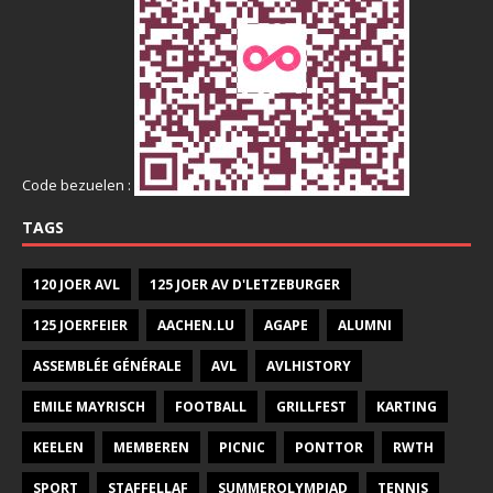
Code bezuelen :
TAGS
120 JOER AVL
125 JOER AV D'LETZEBURGER
125 JOERFEIER
AACHEN.LU
AGAPE
ALUMNI
ASSEMBLÉE GÉNÉRALE
AVL
AVLHISTORY
EMILE MAYRISCH
FOOTBALL
GRILLFEST
KARTING
KEELEN
MEMBEREN
PICNIC
PONTTOR
RWTH
SPORT
STAFFELLAF
SUMMEROLYMPIAD
TENNIS