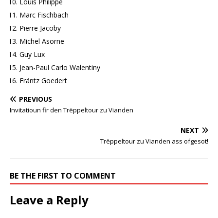
Louis Philippe
Marc Fischbach
Pierre Jacoby
Michel Asorne
Guy Lux
Jean-Paul Carlo Walentiny
Fräntz Goedert
PREVIOUS
Invitatioun fir den Trëppeltour zu Vianden
NEXT
Trëppeltour zu Vianden ass ofgesot!
BE THE FIRST TO COMMENT
Leave a Reply