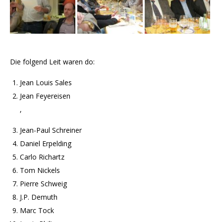
Die folgend Leit waren do:
Jean Louis Sales
Jean Feyereisen
,
Jean-Paul Schreiner
Daniel Erpelding
Carlo Richartz
Tom Nickels
Pierre Schweig
J.P. Demuth
Marc Tock