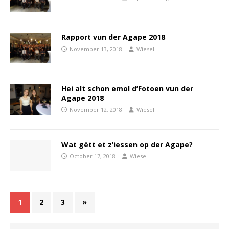
Rapport vun der Agape 2018
November 13, 2018
Wiesel
Hei alt schon emol d’Fotoen vun der
Agape 2018
November 12, 2018
Wiesel
Wat gëtt et z’iessen op der Agape?
October 17, 2018
Wiesel
1
2
3
»