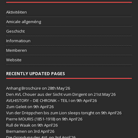
Aktivitéiten
Amicale allgeméng
Geschicht
Informatioun
Memberen
Website
RECENTLY UPDATED PAGES
Anhang Broschüre
on 28th May'26
Den AVL Chouer aus der Siicht vum Dirigent
on 21st May'26
AVLHISTORY – DIE CHRONIK – TEIL I
on 9th April'26
Zum Geleit
on 9th April'26
Vun der Drëppchen bis zum Lion sleeps tonight
on 9th April'26
Pierre MOURIS (1851-1918)
on 9th April'26
Rull de Waak
on 9th April'26
Biernamen
on 3rd April'26
Die Gründung des AVL
on 3rd April'26