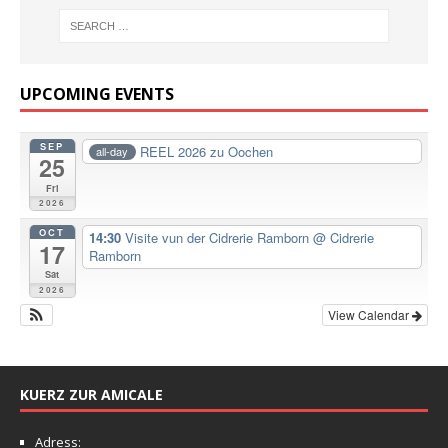
UPCOMING EVENTS
SEP
REEL 2026 zu Oochen
all-day
25
Fri
2026
OCT
14:30
Visite vun der Cidrerie Ramborn
@ Cidrerie
17
Ramborn
Sat
2026
View Calendar
KUERZ ZUR AMICALE
Adress: