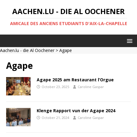
AACHEN.LU - DIE AL OOCHENER
AMICALE DES ANCIENS ETUDIANTS D'AIX-LA-CHAPELLE
Aachen.lu - die Al Oochener
> Agape
Agape
Agape 2025 am Restaurant l‘Orgue
October 23, 2025
Caroline Gaspar
Klenge Rapport vun der Agape 2024
October 21, 2024
Caroline Gaspar