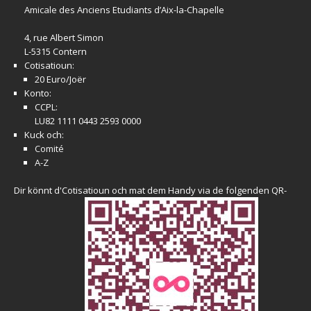
Amicale
des Anciens Etudiants d’Aix-la-Chapelle
4, rue Albert Simon
L-5315 Contern
Cotisatioun:
20 Euro/Joër
Konto:
CCPL:
LU82 1111 0443 2593 0000
Kuck och:
Comité
A-Z
Dir könnt d'Cotisatioun och mat dem Handy via de folgenden QR-