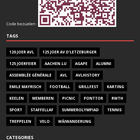
Code bezuelen :
TAGS
120 JOER AVL
125 JOER AV D'LETZEBURGER
125 JOERFEIER
AACHEN.LU
AGAPE
ALUMNI
ASSEMBLÉE GÉNÉRALE
AVL
AVLHISTORY
EMILE MAYRISCH
FOOTBALL
GRILLFEST
KARTING
KEELEN
MEMBEREN
PICNIC
PONTTOR
RWTH
SPORT
STAFFELLAF
SUMMEROLYMPIAD
TENNIS
TREPPELEN
VELO
WÄIWANDERUNG
CATEGORIES