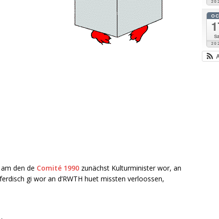
20
O
1
Sa
20
n am den de
Comité 1990
zunächst Kulturminister wor, an
disch gi wor an d’RWTH huet missten verloossen,