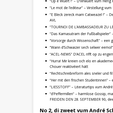
“Op e Wuert !” – D’Virwuert vum Heng
“Le mot de l’editeur” – Virstellung vu
“E Bleck zereck mam Catweazel !” – De
AVL
“TOURNOI DE L’AMBASSADEUR ZU LÉCK”
“Das Kamasutram der Fußballspieler” –
“Vorsorge durch Wissenschaft” – een g
“Wann d’Schwaizer sech selwer eemol” 
“ACEL-NEWS” D’ACEL rifft op zu en
“Hurra! Mir kreien och elo en akademe
Chouer reaktivéiert hätt
“Rechtschreibreform ales sneler und fil 
“Her mit den frischen Studentinnen” – e
“LIESSTOFF” – Literaturtips vum Andr
“d’Peffermillen” – harmlose Gossip
FREIDEN DEN 28. SEPTEMBER 90, deen
No 2, di zweet vum André Sc