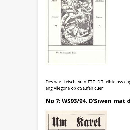
Des war d éischt vum TTT. D’Titelbild ass e
eng Allegorie op d’Saufen duer.
No 7: WS93/94. D’Siwen mat 