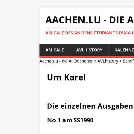
AACHEN.LU - DIE
AMICALE DES ANCIENS ETUDIANTS D'AIX-
AMICALE
AVLHISTORY
KALENNE
Aachen.lu - die Al Oochener
>
AVLhistory
>
Schri
Um Karel
Die einzelnen Ausgaben
No 1 am SS1990