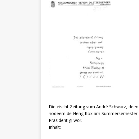
Die éischt Zeitung vum André Schwarz, dee
nodeem de Heng Kox am Summersemester fer
Präsident gi wor.
Inhalt: