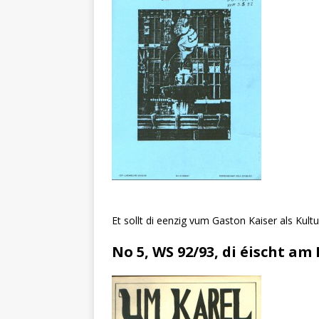
Et sollt di eenzig vum Gaston Kaiser als Kultu
No 5, WS 92/93, di éischt am