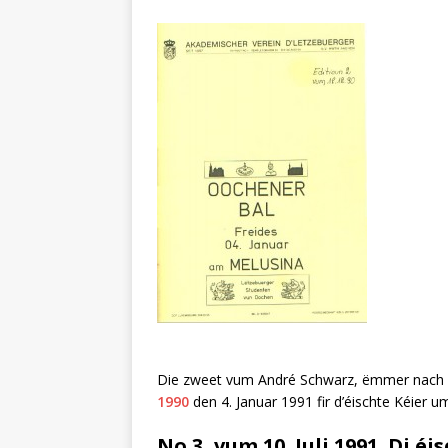
Die zweet vum André Schwarz, ëmmer nach 
1990
den 4. Januar 1991 fir d’éischte Kéier 
No 3, vum 10. Juli 1991. Di