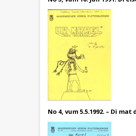
No 4, vum 5.5.1992. – Di ma