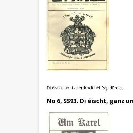
Di éischt am Laserdrock bei RapidPress
No 6, SS93. Di éischt, ganz