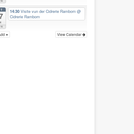
26
CT
14:30
Visite vun der Cidrerie Ramborn
@
7
Cidrerie Ramborn
t
26
Add
View Calendar