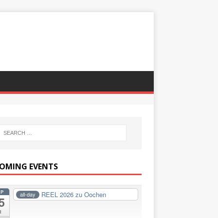
OMING EVENTS
EP
REEL 2026 zu Oochen
all-day
5
i