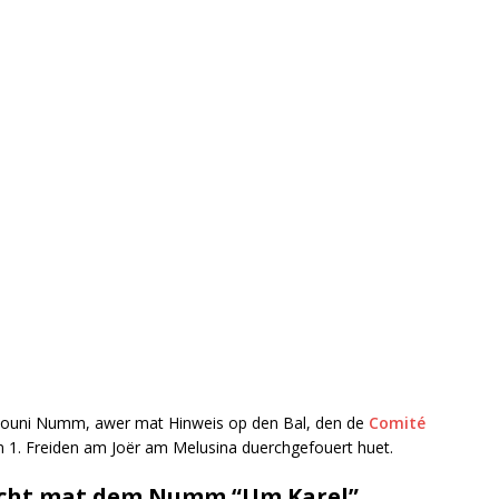
ouni Numm, awer mat Hinweis op den Bal, den de
Comité
um 1. Freiden am Joër am Melusina duerchgefouert huet.
 éischt mat dem Numm “Um Karel”