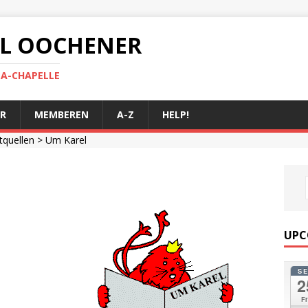
 AL OOCHENER
LA-CHAPELLE
R
MEMBEREN
A-Z
HELP!
ftquellen
> Um Karel
UPC
S
2
Fr