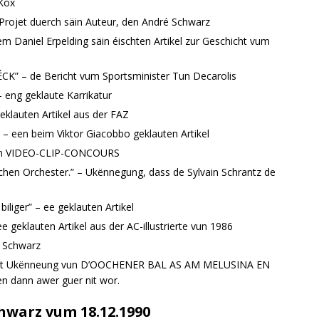
 Kox
m Projet duerch säin Auteur, den André Schwarz
m Daniel Erpelding säin éischten Artikel zur Geschicht vum
 – de Bericht vum Sportsminister Tun Decarolis
 eng geklaute Karrikatur
eklauten Artikel aus der FAZ
– een beim Viktor Giacobbo geklauten Artikel
gem VIDEO-CLIP-CONCOURS
chen Orchester.” – Ukënnegung, dass de Sylvain Schrantz de
biliger” – ee geklauten Artikel
e geklauten Artikel aus der AC-illustrierte vun 1986
é Schwarz
, mat Ukënneung vun D’OOCHENER BAL AS AM MELUSINA EN
 dann awer guer nit wor.
hwarz vum 18.12.1990