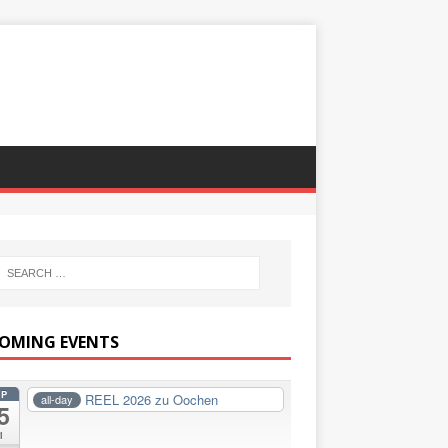
OMING EVENTS
EP
REEL 2026 zu Oochen
all-day
5
i