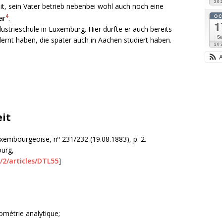
20
it, sein Vater betrieb nebenbei wohl auch noch eine
O
4
ar
.
1
dustrieschule in Luxemburg. Hier dürfte er auch bereits
Sa
rnt haben, die später auch in Aachen studiert haben.
20
eit
embourgeoise, nº 231/232 (19.08.1883), p. 2.
ourg,
/2/articles/DTL55
]
métrie analytique;