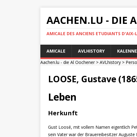
AACHEN.LU - DIE
AMICALE DES ANCIENS ETUDIANTS D'AIX-
AMICALE
AVLHISTORY
KALENNE
Aachen.lu - die Al Oochener
>
AVLhistory
>
Pers
LOOSE, Gustave (186
Leben
Herkunft
Gust Loosé, mit vollem Namen eigentlich P
sein Vater war der Brauereibesitzer Auguste