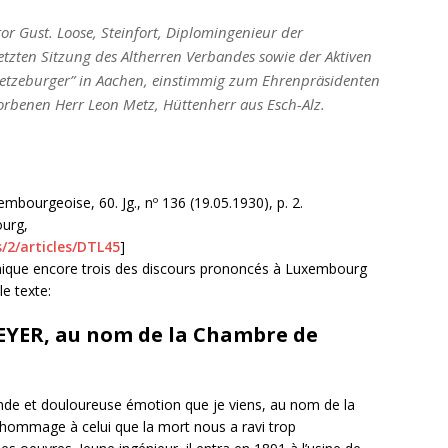
or Gust. Loose, Steinfort, Diplomingenieur der
tzten Sitzung des Altherren Verbandes sowie der Aktiven
Letzeburger” in Aachen, einstimmig zum Ehrenpräsidenten
orbenen Herr Leon Metz, Hüttenherr aus Esch-Alz.
ourgeoise, 60. Jg., nº 136 (19.05.1930), p. 2.
ourg,
/2/articles/DTL45
]
ue encore trois des discours prononcés à Luxembourg
e texte:
EYER, au nom de la Chambre de
de et douloureuse émotion que je viens, au nom de la
mmage à celui que la mort nous a ravi trop