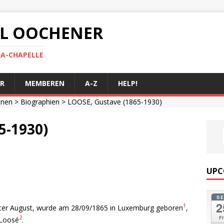
 AL OOCHENER
LA-CHAPELLE
R
MEMBEREN
A-Z
HELP!
onen
>
Biographien
> LOOSE, Gustave (1865-1930)
5-1930)
UPC
S
2
1
eter August, wurde am 28/09/1865 in Luxemburg geboren
,
2
Fr
 Loosé
.