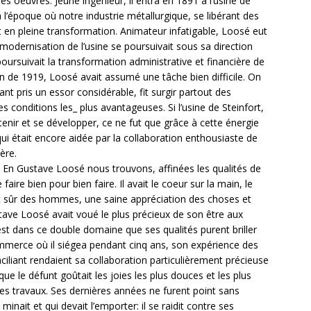
es oeuvres. Jeune ingénieur, il entra en 1891 à l’usine de
 l’époque où notre industrie métallurgique, se libérant des
t en pleine transformation. Animateur infatigable, Loosé eut
 modernisation de l’usine se poursuivait sous sa direction
rsuivait la transformation administrative et financière de
in de 1919, Loosé avait assumé une tâche bien difficile. On
yant pris un essor considérable, fit surgir partout des
es conditions les_ plus avantageuses. Si l’usine de Steinfort,
tenir et se développer, ce ne fut que grâce à cette énergie
ui était encore aidée par la collaboration enthousiaste de
ère.
teur. En Gustave Loosé nous trouvons, affinées les qualités de
e faire bien pour bien faire. Il avait le coeur sur la main, le
ent sûr des hommes, une saine appréciation des choses et
tave Loosé avait voué le plus précieux de son être aux
c’est dans ce double domaine que ses qualités purent briller
ommerce où il siégea pendant cinq ans, son expérience des
nciliant rendaient sa collaboration particulièrement précieuse
que le défunt goûtait les joies les plus douces et les plus
 ses travaux. Ses dernières années ne furent point sans
minait et qui devait l’emporter: il se raidit contre ses