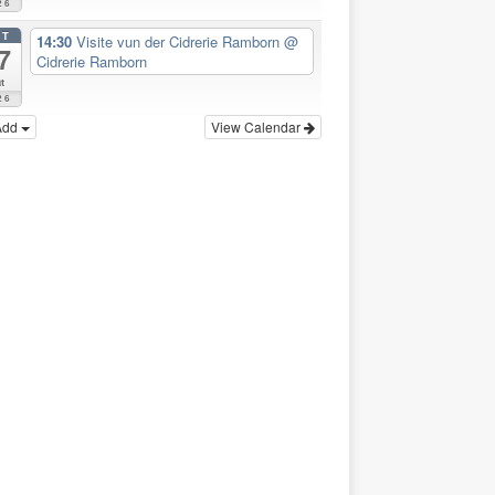
26
CT
14:30
Visite vun der Cidrerie Ramborn
@
7
Cidrerie Ramborn
t
26
Add
View Calendar