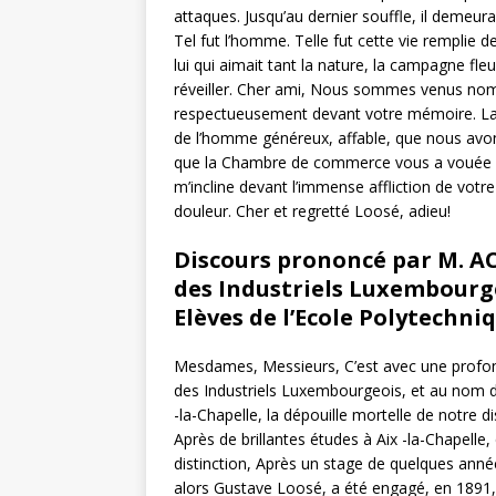
attaques. Jusqu’au dernier souffle, il demeura
Tel fut l’homme. Telle fut cette vie remplie 
lui qui aimait tant la nature, la campagne fle
réveiller. Cher ami, Nous sommes venus nombr
respectueusement devant votre mémoire. La 
de l’homme généreux, affable, que nous avon
que la Chambre de commerce vous a vouée po
m’incline devant l’immense affliction de votr
douleur. Cher et regretté Loosé, adieu!
Discours prononcé par M. 
des Industriels Luxembourge
Elèves de l’Ecole Polytechniq
Mesdames, Messieurs, C’est avec une profon
des Industriels Luxembourgeois, et au nom de
-la-Chapelle, la dépouille mortelle de notre
Après de brillantes études à Aix -la-Chapelle,
distinction, Après un stage de quelques année
alors Gustave Loosé, a été engagé, en 1891, 