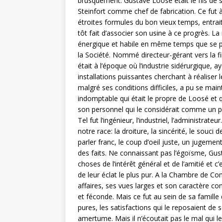
brusquement. Gustave Loosé était le fils de s
Steinfort comme chef de fabrication. Ce fut à
étroites formules du bon vieux temps, entrai
tôt fait d’associer son usine à ce progrès. La
énergique et habile en même temps que se pou
la Société. Nommé directeur-gérant vers la f
était à l’époque où l’industrie sidérurgique, a
installations puissantes cherchant à réaliser l
malgré ses conditions difficiles, a pu se main
indomptable qui était le propre de Loosé et q
son personnel qui le considérait comme un p
Tel fut l’ingénieur, l’industriel, l’administra
notre race: la droiture, la sincérité, le souci d
parler franc, le coup d’oeil juste, un jugem
des faits. Ne connaissant pas l’égoïsme, Gus
choses de l’intérêt général et de l’amitié et 
de leur éclat le plus pur. A la Chambre de C
affaires, ses vues larges et son caractère co
et féconde. Mais ce fut au sein de sa famille 
pures, les satisfactions qui le reposaient de
amertume. Mais il n’écoutait pas le mal qui le 