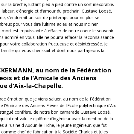
 sur la brèche, luttant pied à pied contre un sort inexorable.
de labeur, d’énergie et d’amour du prochain. Gustave Loosé,
urie, s’endormit un soir de printemps pour ne plus se
eux pour vous dire l’ultime adieu et nous incliner
mort est impuissante à effacer de notre coeur le souvenir
s admiré en vous. Elle ne pourra effacer la reconnaissance
ur votre collaboration fructueuse et désintéressée. Je
e famille qui vous chérissait et dont nous partageons la
ACKERMANN, au nom de la Fédération
ois et de l’Amicale des Anciens
ue d’Aix-la-Chapelle.
de émotion que je viens saluer, au nom de la Fédération
 l’Amicale des Anciens Elèves de l’Ecole polytechnique d’Aix
 distingué confrère, de notre bon camarade Gustave Loosé.
 qui lui ont valu le diplôme d’ingénieur avec la mention de la
s à l’usine d Audun-le-Tiche, le jeune ingénieur, que fut
comme chef de fabrication à la Société Charles et Jules