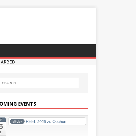
er ARBED
OMING EVENTS
EP
REEL 2026 zu Oochen
all-day
5
i