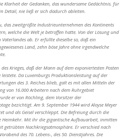
die Klarheit der Gedanken, das wundersame Gedächtnis. für
n Detail, nie ließ er sich dadurch ableiten.
u, das zweitgrößte Industrieunternehmen des Kontinents
ern, welche die Welt je betroffen hatte. Von der Lösung und
aterlandes ab. Er erfüllte dieselbe so, daß ein
 angewiesenes Land, zehn böse Jahre ohne irgendwelche
te.
des Krieges, daß der Mann auf dem exponiertesten Posten
 leistete. Da Luxemburgs Produktionsleistung auf der
tungen des 3. Reiches blieb, galt es mit allen Mitteln der
ung von 16.000 Arbeitern nach dem Ruhrgebiet
rde er von Röchling, dem Vorsitzer der
botage bezichtigt. Am 9. September 1944 wird Aloyse Meyer
t und als Geisel verschleppt. Die Befreiung durch die
e Heimkehr. Mit ihr die gigantische Aufbauarbeit, inmitten
it getrübten Nachkriegsatmosphäre. Er verschied nach
orabend des 70. Lebens-, des 50. Dienstjahres. Die