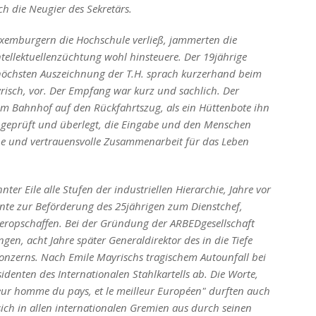
ch die Neugier des Sekretärs.
uxemburgern die Hochschule verließ, jammerten die
tellektuellenzüchtung wohl hinsteuere. Der 19jährige
 höchsten Auszeichnung der T.H. sprach kurzerhand beim
yrisch, vor. Der Empfang war kurz und sachlich. Der
 im Bahnhof auf den Rückfahrtszug, als ein Hüttenbote ihn
e geprüft und überlegt, die Eingabe und den Menschen
he und vertrauensvolle Zusammenarbeit für das Leben
er Eile alle Stufen der industriellen Hierarchie, Jahre vor
nte zur Beförderung des 25jährigen zum Dienstchef,
 eropschaffen
. Bei der Gründung der ARBEDgesellschaft
gen, acht Jahre später Generaldirektor des in die Tiefe
onzerns. Nach Emile Mayrischs tragischem Autounfall bei
sidenten des Internationalen Stahlkartells ab. Die Worte,
leur homme du pays, et le meilleur Européen
" durften auch
 sich in allen internationalen Gremien aus durch seinen