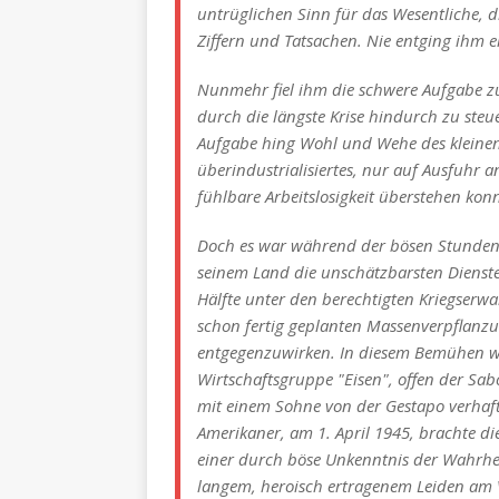
untrüglichen Sinn für das Wesentliche, 
Ziffern und Tatsachen. Nie entging ihm ei
Nunmehr fiel ihm die schwere Aufgabe z
durch die längste Krise hindurch zu steu
Aufgabe hing Wohl und Wehe des kleinen V
überindustrialisiertes, nur auf Ausfuhr
fühlbare Arbeitslosigkeit überstehen konn
Doch es war während der bösen Stunden 
seinem Land die unschätzbarsten Dienste
Hälfte unter den berechtigten Kriegserwar
schon fertig geplanten Massenverpflanz
entgegenzuwirken. In diesem Bemühen wu
Wirtschaftsgruppe "Eisen", offen der Sa
mit einem Sohne von der Gestapo verhafte
Amerikaner, am 1. April 1945, brachte di
einer durch böse Unkenntnis der Wahrhe
langem, heroisch ertragenem Leiden am V