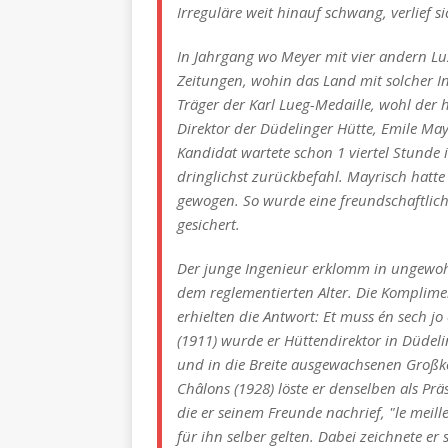
Irreguläre weit hinauf schwang, verlief si
In Jahrgang wo Meyer mit vier andern L
Zeitungen, wohin das Land mit solcher In
Träger der Karl Lueg-Medaille, wohl der
Direktor der Düdelinger Hütte, Emile Ma
Kandidat wartete schon 1 viertel Stunde
dringlichst zurückbefahl. Mayrisch hatt
gewogen. So wurde eine freundschaftlic
gesichert.
Der junge Ingenieur erklomm in ungewohnt
dem reglementierten Alter. Die Komplime
erhielten die Antwort:
Et muss én sech jo
(1911) wurde er Hüttendirektor in Düdelin
und in die Breite ausgewachsenen Großk
Châlons (1928) löste er denselben als Prä
die er seinem Freunde nachrief, "
le meil
für ihn selber gelten. Dabei zeichnete er