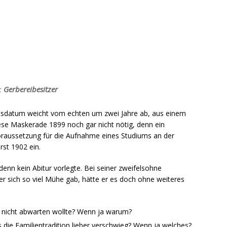
n:
Gerbereibesitzer
urtsdatum weicht vom echten um zwei Jahre ab, aus einem
iese Maskerade 1899 noch gar nicht nötig, denn ein
oraussetzung für die Aufnahme eines Studiums an der
rst 1902 ein.
enn kein Abitur vorlegte. Bei seiner zweifelsohne
 sich so viel Mühe gab, hätte er es doch ohne weiteres
r nicht abwarten wollte? Wenn ja warum?
s die Familientradition lieber verschwieg? Wenn ja welches?