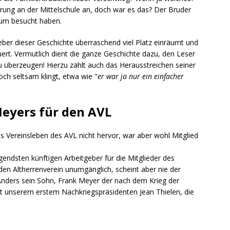
erung an der Mittelschule an, doch war es das? Der Bruder
ium besucht haben.
Weber dieser Geschichte überraschend viel Platz einräumt und
uert. Vermutlich dient die ganze Geschichte dazu, den Leser
 überzeugen! Hierzu zählt auch das Herausstreichen seiner
ch seltsam klingt, etwa wie "
er war ja nur ein einfacher
eyers für den AVL
as Vereinsleben des AVL nicht hervor, war aber wohl Mitglied
gendsten künftigen Arbeitgeber für die Mitglieder des
r den Altherrenverein unumgänglich, scheint aber nie der
Anders sein Sohn, Frank Meyer der nach dem Krieg der
ut unserem erstem Nachkriegspräsidenten Jean Thielen, die