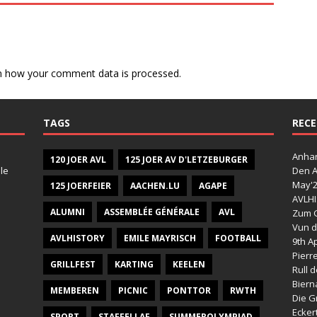
n how your comment data is processed.
TAGS
RECE
Anhan
120 JOER AVL
125 JOER AV D'LETZEBURGER
le
Den A
May'
125 JOERFEIER
AACHEN.LU
AGAPE
AVLHI
ALUMNI
ASSEMBLÉE GÉNÉRALE
AVL
Zum G
Vun d
AVLHISTORY
EMILE MAYRISCH
FOOTBALL
9th Ap
Pierr
GRILLFEST
KARTING
KEELEN
Rull 
Bier
MEMBEREN
PICNIC
PONTTOR
RWTH
Die G
Ecker
SPORT
STAFFELLAF
SUMMEROLYMPIAD