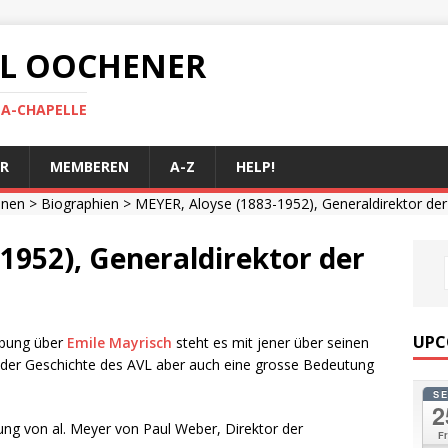
 AL OOCHENER
LA-CHAPELLE
R
MEMBEREN
A-Z
HELP!
onen
>
Biographien
> MEYER, Aloyse (1883-1952), Generaldirektor d
1952), Generaldirektor der
UPC
ibung über
Emile Mayrisch
steht es mit jener über seinen
der Geschichte des AVL aber auch eine grosse Bedeutung
S
2
ng von al. Meyer von Paul Weber, Direktor der
Fr