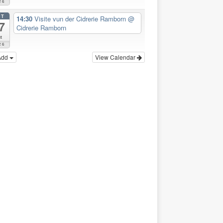
26
CT
14:30
Visite vun der Cidrerie Ramborn
@
7
Cidrerie Ramborn
t
26
Add
View Calendar