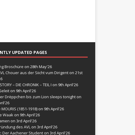
NTLY UPDATED PAGES
g Broschüre
on 28th May'26
VL Chouer aus der Siicht vum Dirigent
on 21st
26
STORY – DIE CHRONIK – TEIL I
on 9th April'26
eleit
on 9th April'26
er Drëppchen bis zum Lion sleeps tonight
on
ril'26
e MOURIS (1851-1918)
on 9th April'26
de Waak
on 9th April'26
namen
on 3rd April'26
ründung des AVL
on 3rd April'26
t: Der Aachener Student
on 3rd April'26