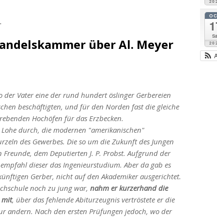
20
O
.
1
Sa
 Handelskammer über Al. Meyer
20
wo der Vater eine der rund hundert öslinger Gerbereien
schen beschäftigten, und für den Norden fast die gleiche
rebenden Hochöfen für das Erzbecken.
 Lohe durch, die modernen "amerikanischen"
rzeln des Gewerbes. Die so um die Zukunft des Jungen
en Freunde, dem Deputierten J. P. Probst. Aufgrund der
mpfahl dieser das Ingenieurstudium. Aber da gab es
künftigen Gerber, nicht auf den Akademiker ausgerichtet.
Hochschule noch zu jung war,
nahm er kurzerhand die
 mit
, über das fehlende Abiturzeugnis vertröstete er die
zur andern. Nach den ersten Prüfungen jedoch, wo der