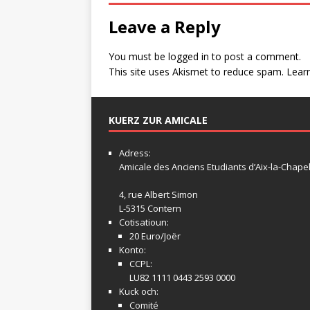
Leave a Reply
You must be
logged in
to post a comment.
This site uses Akismet to reduce spam.
Lear
KUERZ ZUR AMICALE
Adress:
Amicale
des Anciens Etudiants d’Aix-la-Chapel
4, rue Albert Simon
L-5315 Contern
Cotisatioun:
20 Euro/Joër
Konto:
CCPL:
LU82 1111 0443 2593 0000
Kuck och:
Comité