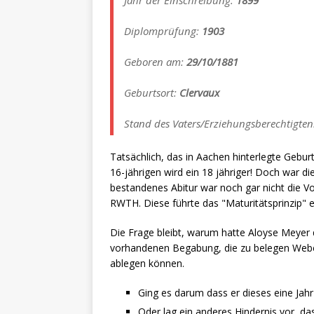
Jahr der Einschreibung:
1899
Diplomprüfung:
1903
Geboren am:
29/10/1881
Geburtsort:
Clervaux
Stand des Vaters/Erziehungsberechtigte
Tatsächlich, das in Aachen hinterlegte Geb
16-jährigen wird ein 18 jähriger! Doch war d
bestandenes Abitur war noch gar nicht die V
RWTH. Diese führte das "Maturitätsprinzip" e
Die Frage bleibt, warum hatte Aloyse Meyer d
vorhandenen Begabung, die zu belegen Weber
ablegen können.
Ging es darum dass er dieses eine Jah
Oder lag ein anderes Hindernis vor, da