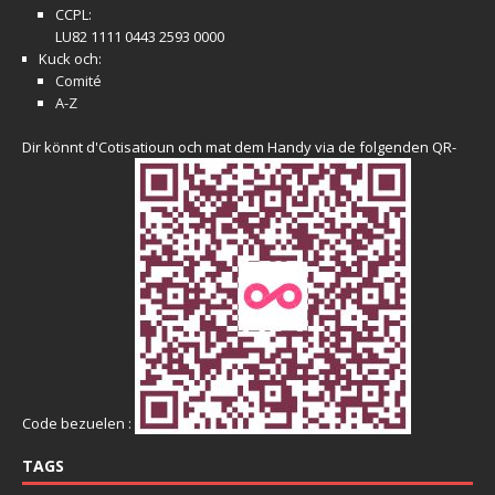
CCPL:
LU82 1111 0443 2593 0000
Kuck och:
Comité
A-Z
Dir könnt d'Cotisatioun och mat dem Handy via de folgenden QR-
Code bezuelen :
TAGS