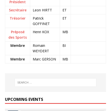
Président
Secrétaire
Leon HIRTT
ET
Trésorier
Patrick
ET
GOFFINET
Préposé
Henri KOX
MB
des Sports
Membre
Romain
BI
WEYDERT
Membre
Marc GERSON
MB
UPCOMING EVENTS