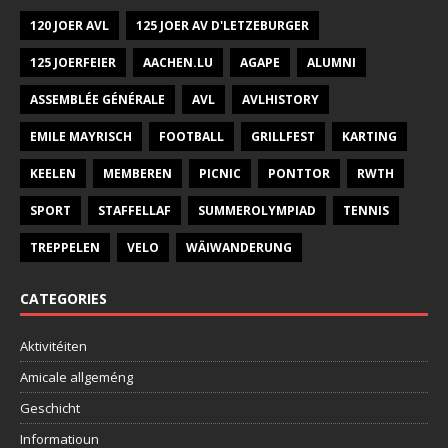
120 JOER AVL
125 JOER AV D'LETZEBURGER
125 JOERFEIER
AACHEN.LU
AGAPE
ALUMNI
ASSEMBLÉE GÉNÉRALE
AVL
AVLHISTORY
EMILE MAYRISCH
FOOTBALL
GRILLFEST
KARTING
KEELEN
MEMBEREN
PICNIC
PONTTOR
RWTH
SPORT
STAFFELLAF
SUMMEROLYMPIAD
TENNIS
TREPPELEN
VELO
WÄIWANDERUNG
CATEGORIES
Aktivitéiten
Amicale allgeméng
Geschicht
Informatioun