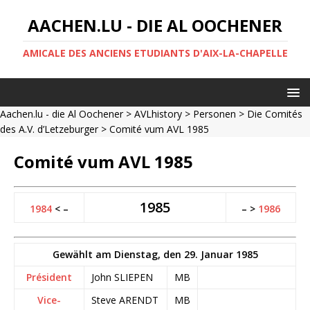
AACHEN.LU - DIE AL OOCHENER
AMICALE DES ANCIENS ETUDIANTS D'AIX-LA-CHAPELLE
Aachen.lu - die Al Oochener
>
AVLhistory
>
Personen
>
Die Comités
des A.V. d’Letzeburger
> Comité vum AVL 1985
Comité vum AVL 1985
1985
1984
< –
– >
1986
Gewählt am Dienstag, den 29. Januar 1985
Président
John SLIEPEN
MB
Vice-
Steve ARENDT
MB