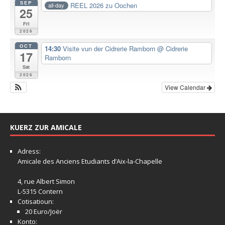
SEP
REEL 2026 zu Oochen
all-day
25
Fri
2026
OCT
14:30
Visite vun der Cidrerie Ramborn
@ Cidrerie
17
Ramborn
Sat
2026
View Calendar
KUERZ ZUR AMICALE
Adress:
Amicale
des Anciens Etudiants d’Aix-la-Chapelle
4, rue Albert Simon
L-5315 Contern
Cotisatioun:
20 Euro/Joër
Konto: