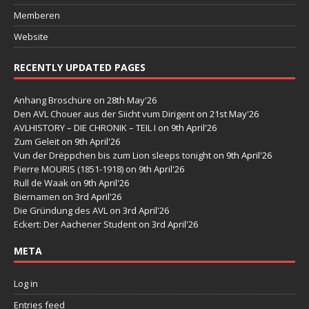
Memberen
Website
RECENTLY UPDATED PAGES
Anhang Broschüre
on 28th May'26
Den AVL Chouer aus der Siicht vum Dirigent
on 21st May'26
AVLHISTORY – DIE CHRONIK – TEIL I
on 9th April'26
Zum Geleit
on 9th April'26
Vun der Drëppchen bis zum Lion sleeps tonight
on 9th April'26
Pierre MOURIS (1851-1918)
on 9th April'26
Rull de Waak
on 9th April'26
Biernamen
on 3rd April'26
Die Gründung des AVL
on 3rd April'26
Eckert: Der Aachener Student
on 3rd April'26
META
Log in
Entries feed