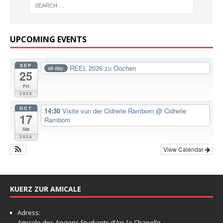
UPCOMING EVENTS
SEP
REEL 2026 zu Oochen
all-day
25
Fri
2026
OCT
14:30
Visite vun der Cidrerie Ramborn
@ Cidrerie
17
Ramborn
Sat
2026
View Calendar
KUERZ ZUR AMICALE
Adress:
Amicale
des Anciens Etudiants d’Aix-la-Chapelle