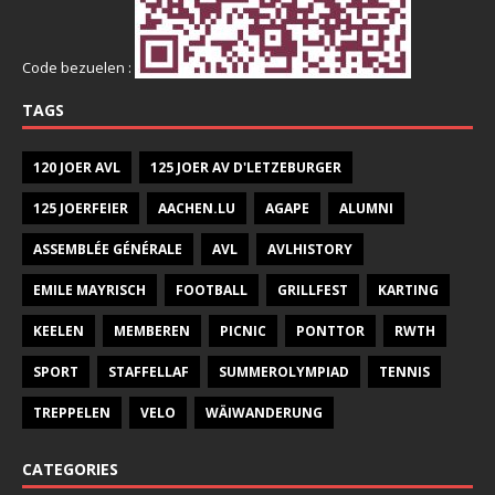
Code bezuelen :
TAGS
120 JOER AVL
125 JOER AV D'LETZEBURGER
125 JOERFEIER
AACHEN.LU
AGAPE
ALUMNI
ASSEMBLÉE GÉNÉRALE
AVL
AVLHISTORY
EMILE MAYRISCH
FOOTBALL
GRILLFEST
KARTING
KEELEN
MEMBEREN
PICNIC
PONTTOR
RWTH
SPORT
STAFFELLAF
SUMMEROLYMPIAD
TENNIS
TREPPELEN
VELO
WÄIWANDERUNG
CATEGORIES