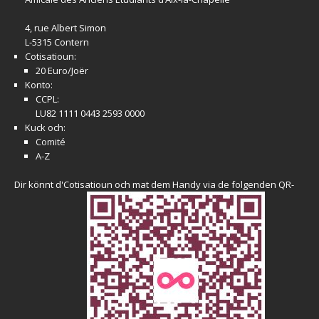
4, rue Albert Simon
L-5315 Contern
Cotisatioun:
20 Euro/Joër
Konto:
CCPL:
LU82 1111 0443 2593 0000
Kuck och:
Comité
A-Z
Dir könnt d'Cotisatioun och mat dem Handy via de folgenden QR-