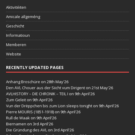
Aktivitéiten
Amicale allgeméng
Geschicht
Informatioun
Memberen
Website
RECENTLY UPDATED PAGES
Anhang Broschüre
on 28th May'26
Den AVL Chouer aus der Siicht vum Dirigent
on 21st May'26
AVLHISTORY – DIE CHRONIK – TEIL I
on 9th April'26
Zum Geleit
on 9th April'26
Vun der Drëppchen bis zum Lion sleeps tonight
on 9th April'26
Pierre MOURIS (1851-1918)
on 9th April'26
Rull de Waak
on 9th April'26
Biernamen
on 3rd April'26
Die Gründung des AVL
on 3rd April'26