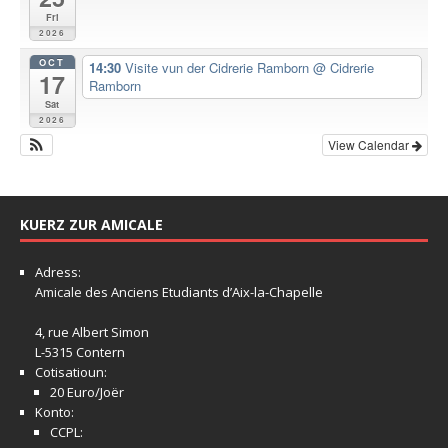
Fri
2026
OCT
14:30
Visite vun der Cidrerie Ramborn
@ Cidrerie
17
Ramborn
Sat
2026
View Calendar
KUERZ ZUR AMICALE
Adress:
Amicale
des Anciens Etudiants d’Aix-la-Chapelle
4, rue Albert Simon
L-5315 Contern
Cotisatioun:
20 Euro/Joër
Konto:
CCPL: