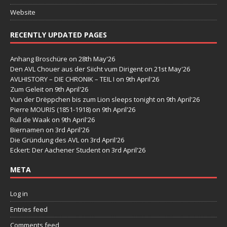
Website
RECENTLY UPDATED PAGES
Anhang Broschüre
on 28th May'26
Den AVL Chouer aus der Siicht vum Dirigent
on 21st May'26
AVLHISTORY – DIE CHRONIK – TEIL I
on 9th April'26
Zum Geleit
on 9th April'26
Vun der Drëppchen bis zum Lion sleeps tonight
on 9th April'26
Pierre MOURIS (1851-1918)
on 9th April'26
Rull de Waak
on 9th April'26
Biernamen
on 3rd April'26
Die Gründung des AVL
on 3rd April'26
Eckert: Der Aachener Student
on 3rd April'26
META
Log in
Entries feed
Comments feed