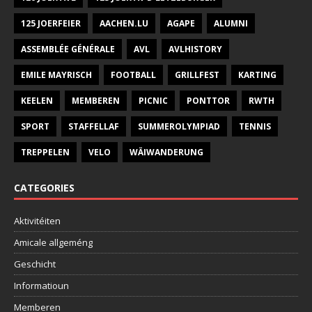
125 JOERFEIER
AACHEN.LU
AGAPE
ALUMNI
ASSEMBLÉE GÉNÉRALE
AVL
AVLHISTORY
EMILE MAYRISCH
FOOTBALL
GRILLFEST
KARTING
KEELEN
MEMBEREN
PICNIC
PONTTOR
RWTH
SPORT
STAFFELLAF
SUMMEROLYMPIAD
TENNIS
TREPPELEN
VELO
WÄIWANDERUNG
CATEGORIES
Aktivitéiten
Amicale allgeméng
Geschicht
Informatioun
Memberen