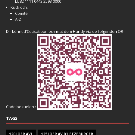
LU82 1111 0443 2593 0000
Kuck och:
Comité
A-Z
Dir könnt d'Cotisatioun och mat dem Handy via de folgenden QR-
Code bezuelen :
TAGS
120 JOER AVL
125 JOER AV D'LETZEBURGER