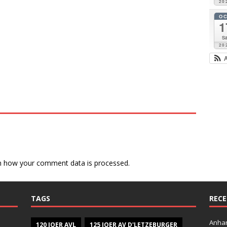
20
O
1
Sa
20
n how your comment data is processed.
TAGS
RECE
Anhan
120 JOER AVL
125 JOER AV D'LETZEBURGER