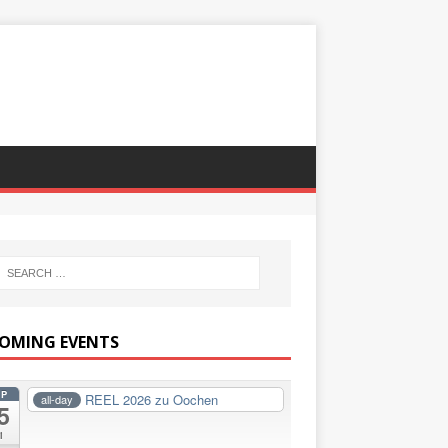
OMING EVENTS
EP
REEL 2026 zu Oochen
all-day
5
i