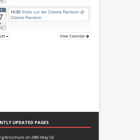
26
CT
14:30
Visite vun der Cidrerie Ramborn
@
7
Cidrerie Ramborn
t
26
Add
View Calendar
NTLY UPDATED PAGES
g Broschüre
on 28th May'26