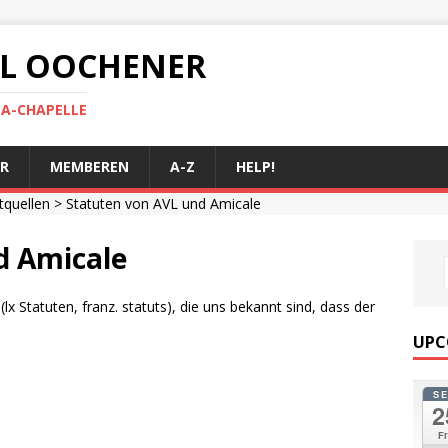
 AL OOCHENER
LA-CHAPELLE
R
MEMBEREN
A-Z
HELP!
ftquellen
> Statuten von AVL und Amicale
d Amicale
x Statuten, franz. statuts), die uns bekannt sind, dass der
UPC
S
2
Fr