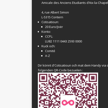
Amicale
des Anciens Etudiants d’Aix-la-Chapel
4, rue Albert Simon
L-5315 Contern
Cotisatioun:
20 Euro/Joër
Konto:
CCPL:
LU82 1111 0443 2593 0000
Kuck och:
Comité
A-Z
Dir könnt d'Cotisatioun och mat dem Handy via 
folgenden QR-Code bezuelen :