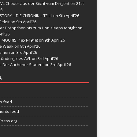
VL Chouer aus der Siicht vum Dirigent
on 21st
26
STORY – DIE CHRONIK – TEIL I
on 9th April'26
eleit
on 9th April'26
er Drëppchen bis zum Lion sleeps tonight
on
ril'26
e MOURIS (1851-1918)
on 9th April'26
de Waak
on 9th April'26
namen
on 3rd April'26
ründung des AVL
on 3rd April'26
t: Der Aachener Student
on 3rd April'26
A
es feed
ents feed
ress.org