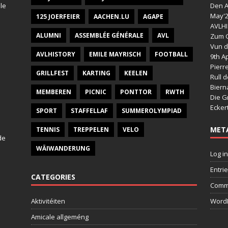
le
Den A
May'
125 JOERFEIER
AACHEN.LU
AGAPE
AVLHI
ALUMNI
ASSEMBLÉE GÉNÉRALE
AVL
Zum G
Vun d
AVLHISTORY
EMILE MAYRISCH
FOOTBALL
9th Ap
Pierr
GRILLFEST
KARTING
KEELEN
Rull 
Bier
MEMBEREN
PICNIC
PONTTOR
RWTH
Die G
Ecker
SPORT
STAFFELLAF
SUMMEROLYMPIAD
MET
TENNIS
TREPPELEN
VELO
de
WÄIWANDERUNG
Log in
Entri
CATEGORIES
Comm
Aktivitéiten
WordP
Amicale allgeméng