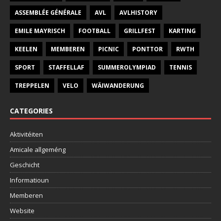
ASSEMBLÉE GÉNÉRALE
AVL
AVLHISTORY
EMILE MAYRISCH
FOOTBALL
GRILLFEST
KARTING
KEELEN
MEMBEREN
PICNIC
PONTTOR
RWTH
SPORT
STAFFELLAF
SUMMEROLYMPIAD
TENNIS
TREPPELEN
VELO
WÄIWANDERUNG
CATEGORIES
Aktivitéiten
Amicale allgeméng
Geschicht
Informatioun
Memberen
Website