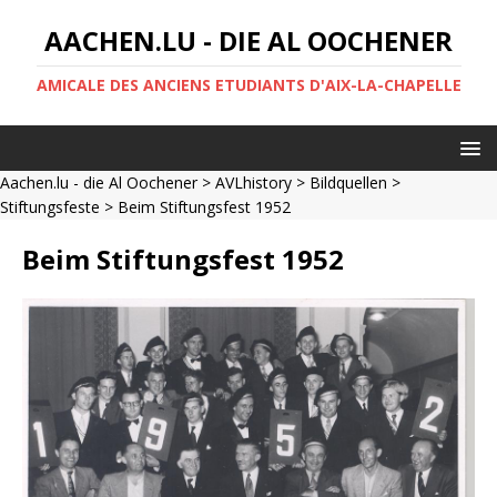
AACHEN.LU - DIE AL OOCHENER
AMICALE DES ANCIENS ETUDIANTS D'AIX-LA-CHAPELLE
Aachen.lu - die Al Oochener
>
AVLhistory
>
Bildquellen
>
Stiftungsfeste
> Beim Stiftungsfest 1952
Beim Stiftungsfest 1952