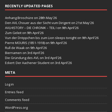
RECENTLY UPDATED PAGES
Anhang Broschüre
on 28th May'26
Den AVL Chouer aus der Siicht vum Dirigent
on 21st May'26
AVLHISTORY – DIE CHRONIK – TEIL I
on 9th April'26
Zum Geleit
on 9th April'26
Vun der Drëppchen bis zum Lion sleeps tonight
on 9th April'26
Pierre MOURIS (1851-1918)
on 9th April'26
Rull de Waak
on 9th April'26
Biernamen
on 3rd April'26
Die Gründung des AVL
on 3rd April'26
Eckert: Der Aachener Student
on 3rd April'26
META
Log in
Entries feed
Comments feed
WordPress.org