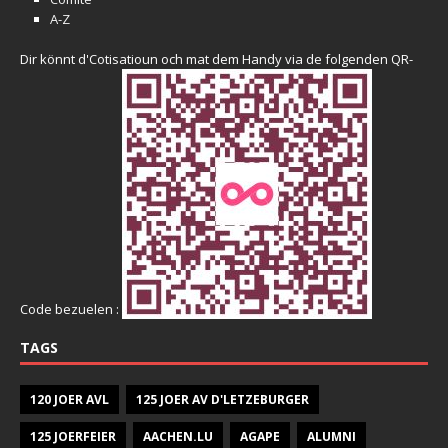
A-Z
Dir könnt d'Cotisatioun och mat dem Handy via de folgenden QR-
Code bezuelen :
TAGS
120 JOER AVL
125 JOER AV D'LETZEBURGER
125 JOERFEIER
AACHEN.LU
AGAPE
ALUMNI