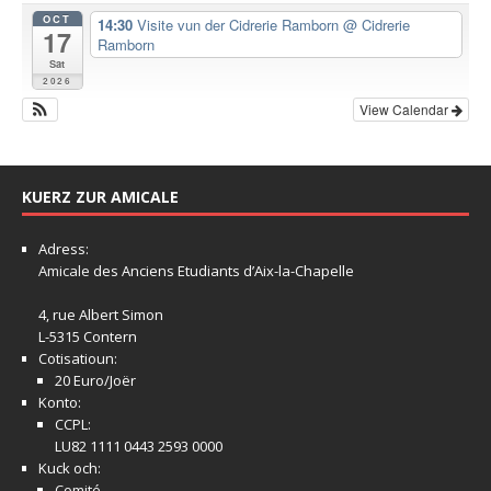
OCT
14:30
Visite vun der Cidrerie Ramborn
@ Cidrerie
17
Ramborn
Sat
2026
View Calendar
KUERZ ZUR AMICALE
Adress:
Amicale
des Anciens Etudiants d’Aix-la-Chapelle
4, rue Albert Simon
L-5315 Contern
Cotisatioun:
20 Euro/Joër
Konto:
CCPL:
LU82 1111 0443 2593 0000
Kuck och:
Comité