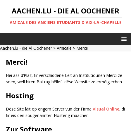
AACHEN.LU - DIE AL OOCHENER
AMICALE DES ANCIENS ETUDIANTS D'AIX-LA-CHAPELLE
Aachen.lu - die Al Oochener
>
Amicale
> Merci!
Merci!
Hei ass d’Plaz, fir verschiddene Leit an Institutiounen Merci ze
soen, well hiren Bäitrag hëlleft dëse Website ze erméiglechen.
Hosting
Dëse Site läit op engem Server vun der Firma
Visual Online
, di
fir eis den sougenannten Hosteng maachen.
Zur Software