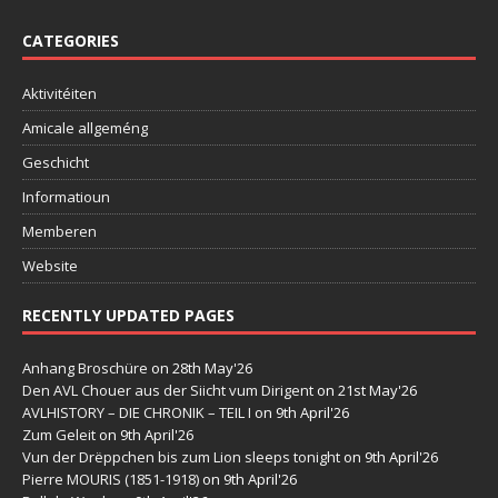
CATEGORIES
Aktivitéiten
Amicale allgeméng
Geschicht
Informatioun
Memberen
Website
RECENTLY UPDATED PAGES
Anhang Broschüre
on 28th May'26
Den AVL Chouer aus der Siicht vum Dirigent
on 21st May'26
AVLHISTORY – DIE CHRONIK – TEIL I
on 9th April'26
Zum Geleit
on 9th April'26
Vun der Drëppchen bis zum Lion sleeps tonight
on 9th April'26
Pierre MOURIS (1851-1918)
on 9th April'26