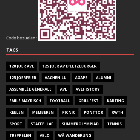
Code bezuelen :
TAGS
120 JOER AVL
125 JOER AV D'LETZEBURGER
125 JOERFEIER
AACHEN.LU
AGAPE
ALUMNI
ASSEMBLÉE GÉNÉRALE
AVL
AVLHISTORY
EMILE MAYRISCH
FOOTBALL
GRILLFEST
KARTING
KEELEN
MEMBEREN
PICNIC
PONTTOR
RWTH
SPORT
STAFFELLAF
SUMMEROLYMPIAD
TENNIS
TREPPELEN
VELO
WÄIWANDERUNG