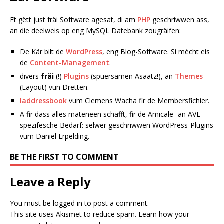
Et gëtt just fräi Software agesat, di am
PHP
geschriwwen ass,
an die deelweis op eng MySQL Datebank zougräifen:
De Kär bilt de
WordPress
, eng Blog-Software. Si mécht eis
de
Content-Management
.
divers
fräi
(!)
Plugins
(spuersamen Asaatz!), an
Themes
(Layout) vun Drëtten.
Iaddressbook
vum Clemens Wacha fir de Membersfichier.
A fir dass alles mateneen schafft, fir de Amicale- an AVL-
spezifesche Bedarf: selwer geschriwwen WordPress-Plugins
vum Daniel Erpelding.
BE THE FIRST TO COMMENT
Leave a Reply
You must be
logged in
to post a comment.
This site uses Akismet to reduce spam.
Learn how your