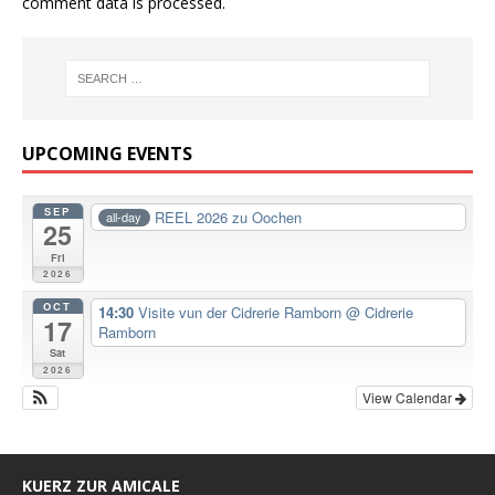
comment data is processed.
UPCOMING EVENTS
SEP
REEL 2026 zu Oochen
all-day
25
Fri
2026
OCT
14:30
Visite vun der Cidrerie Ramborn
@ Cidrerie
17
Ramborn
Sat
2026
View Calendar
KUERZ ZUR AMICALE