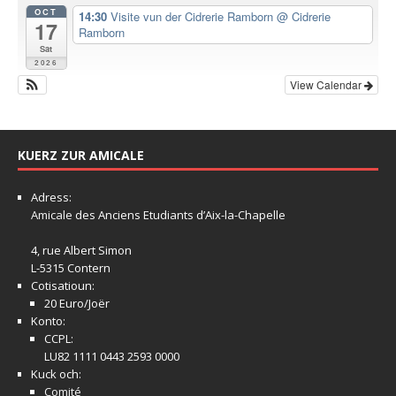
OCT
14:30
Visite vun der Cidrerie Ramborn
@ Cidrerie
17
Ramborn
Sat
2026
View Calendar
KUERZ ZUR AMICALE
Adress:
Amicale
des Anciens Etudiants d’Aix-la-Chapelle
4, rue Albert Simon
L-5315 Contern
Cotisatioun:
20 Euro/Joër
Konto:
CCPL:
LU82 1111 0443 2593 0000
Kuck och:
Comité