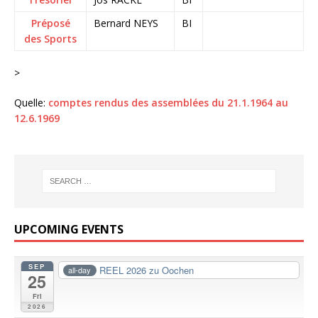
Préposé
Bernard NEYS
BI
des Sports
>
Quelle:
comptes rendus des assemblées du 21.1.1964 au
12.6.1969
UPCOMING EVENTS
SEP
REEL 2026 zu Oochen
all-day
25
Fri
2026