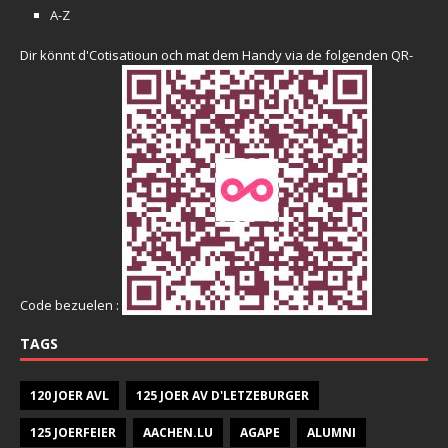
A-Z
Dir könnt d'Cotisatioun och mat dem Handy via de folgenden QR-
Code bezuelen :
TAGS
120 JOER AVL
125 JOER AV D'LETZEBURGER
125 JOERFEIER
AACHEN.LU
AGAPE
ALUMNI