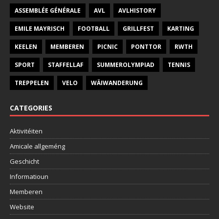
ASSEMBLÉE GÉNÉRALE
AVL
AVLHISTORY
EMILE MAYRISCH
FOOTBALL
GRILLFEST
KARTING
KEELEN
MEMBEREN
PICNIC
PONTTOR
RWTH
SPORT
STAFFELLAF
SUMMEROLYMPIAD
TENNIS
TREPPELEN
VELO
WÄIWANDERUNG
CATEGORIES
Aktivitéiten
Amicale allgeméng
Geschicht
Informatioun
Memberen
Website