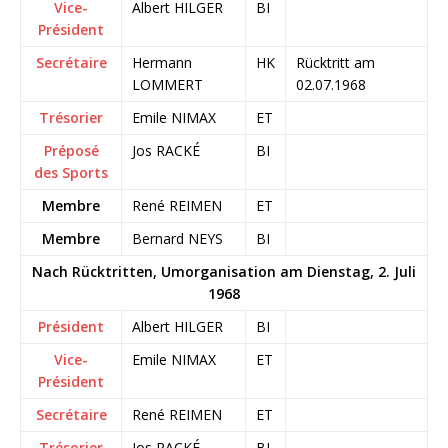
Vice-
Albert HILGER
BI
Président
Secrétaire
Hermann
HK
Rücktritt am
LOMMERT
02.07.1968
Trésorier
Emile NIMAX
ET
Préposé
Jos RACKÉ
BI
des Sports
Membre
René REIMEN
ET
Membre
Bernard NEYS
BI
Nach Rücktritten, Umorganisation am Dienstag, 2. Juli
1968
Président
Albert HILGER
BI
Vice-
Emile NIMAX
ET
Président
Secrétaire
René REIMEN
ET
Trésorier
Jos RACKÉ
BI