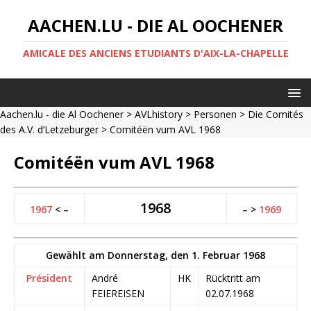
AACHEN.LU - DIE AL OOCHENER
AMICALE DES ANCIENS ETUDIANTS D'AIX-LA-CHAPELLE
Aachen.lu - die Al Oochener
>
AVLhistory
>
Personen
>
Die Comités
des A.V. d’Letzeburger
> Comitéën vum AVL 1968
Comitéën vum AVL 1968
1968
1967
< –
– >
1969
Gewählt am Donnerstag, den 1. Februar 1968
Président
André
HK
Rücktritt am
FEIEREISEN
02.07.1968