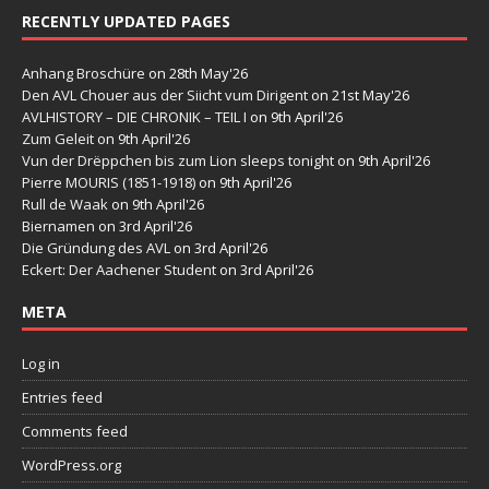
RECENTLY UPDATED PAGES
Anhang Broschüre
on 28th May'26
Den AVL Chouer aus der Siicht vum Dirigent
on 21st May'26
AVLHISTORY – DIE CHRONIK – TEIL I
on 9th April'26
Zum Geleit
on 9th April'26
Vun der Drëppchen bis zum Lion sleeps tonight
on 9th April'26
Pierre MOURIS (1851-1918)
on 9th April'26
Rull de Waak
on 9th April'26
Biernamen
on 3rd April'26
Die Gründung des AVL
on 3rd April'26
Eckert: Der Aachener Student
on 3rd April'26
META
Log in
Entries feed
Comments feed
WordPress.org