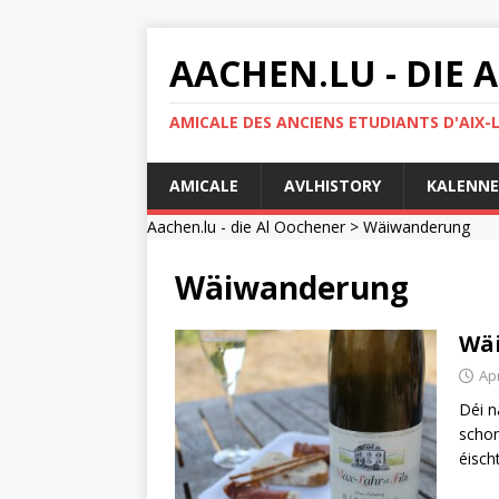
AACHEN.LU - DIE
AMICALE DES ANCIENS ETUDIANTS D'AIX-
AMICALE
AVLHISTORY
KALENNE
Aachen.lu - die Al Oochener
> Wäiwanderung
Wäiwanderung
Wäi
Apr
Déi n
schon
éisch