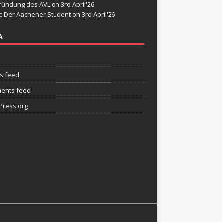
ründung des AVL
on 3rd April'26
t: Der Aachener Student
on 3rd April'26
A
es feed
ents feed
ress.org