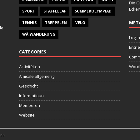
Die G
Ecker
SPORT
STAFFELLAF
SUMMEROLYMPIAD
MET
TENNIS
TREPPELEN
VELO
de
WÄIWANDERUNG
Log in
Entri
CATEGORIES
Comm
Aktivitéiten
WordP
Amicale allgeméng
Geschicht
Informatioun
Memberen
Website
es