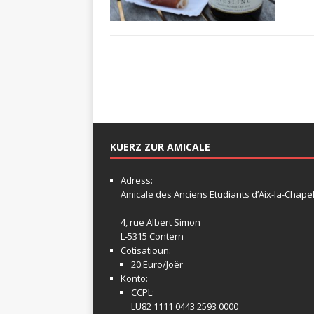
KUERZ ZUR AMICALE
Adress:
Amicale
des Anciens Etudiants d’Aix-la-Chapel
4, rue Albert Simon
L-5315 Contern
Cotisatioun:
20 Euro/Joër
Konto:
CCPL:
LU82 1111 0443 2593 0000