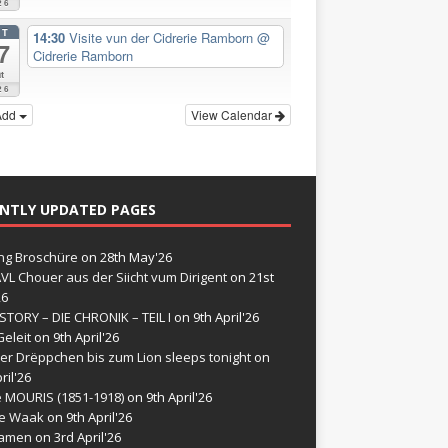
26
CT
14:30
Visite vun der Cidrerie Ramborn
@
7
Cidrerie Ramborn
t
26
Add
View Calendar
NTLY UPDATED PAGES
g Broschüre
on 28th May'26
VL Chouer aus der Siicht vum Dirigent
on 21st
26
STORY – DIE CHRONIK – TEIL I
on 9th April'26
eleit
on 9th April'26
er Drëppchen bis zum Lion sleeps tonight
on
ril'26
e MOURIS (1851-1918)
on 9th April'26
de Waak
on 9th April'26
namen
on 3rd April'26