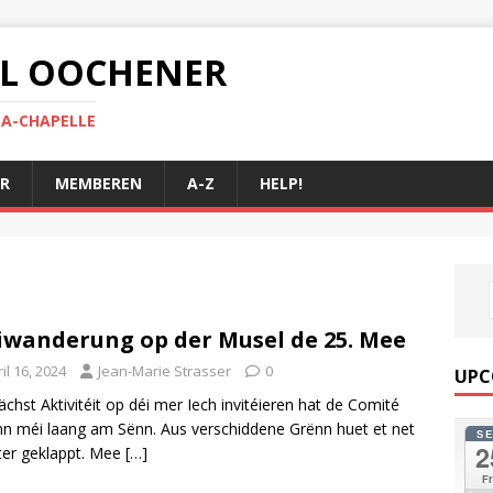
 AL OOCHENER
LA-CHAPELLE
R
MEMBEREN
A-Z
HELP!
wanderung op der Musel de 25. Mee
il 16, 2024
Jean-Marie Strasser
0
UPC
ächst Aktivitéit op déi mer Iech invitéieren hat de Comité
n méi laang am Sënn. Aus verschiddene Grënn huet et net
S
2
ter geklappt. Mee
[…]
Fr