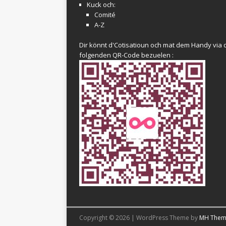
Kuck och:
Comité
A-Z
Dir könnt d'Cotisatioun och mat dem Handy via 
folgenden QR-Code bezuelen :
Copyright © 2026 | WordPress Theme by
MH Them