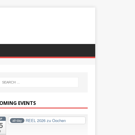
OMING EVENTS
EP
REEL 2026 zu Oochen
all-day
5
i