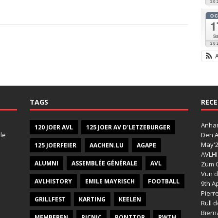
20
O
1
Sa
20
TAGS
RECE
Anhan
120 JOER AVL
125 JOER AV D'LETZEBURGER
le
Den A
May'
125 JOERFEIER
AACHEN.LU
AGAPE
AVLHI
ALUMNI
ASSEMBLÉE GÉNÉRALE
AVL
Zum G
Vun d
AVLHISTORY
EMILE MAYRISCH
FOOTBALL
9th Ap
Pierr
GRILLFEST
KARTING
KEELEN
Rull 
Bier
MEMBEREN
PICNIC
PONTTOR
RWTH