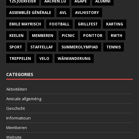
125 JOERFEIER
AACHEN.LU
AGAPE
ALUMNI
ASSEMBLÉE GÉNÉRALE
AVL
AVLHISTORY
EMILE MAYRISCH
FOOTBALL
GRILLFEST
KARTING
KEELEN
MEMBEREN
PICNIC
PONTTOR
RWTH
SPORT
STAFFELLAF
SUMMEROLYMPIAD
TENNIS
TREPPELEN
VELO
WÄIWANDERUNG
CATEGORIES
Aktivitéiten
Amicale allgeméng
Geschicht
Informatioun
Memberen
Website