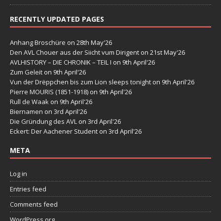
RECENTLY UPDATED PAGES
Anhang Broschüre
on 28th May'26
Den AVL Chouer aus der Siicht vum Dirigent
on 21st May'26
AVLHISTORY – DIE CHRONIK – TEIL I
on 9th April'26
Zum Geleit
on 9th April'26
Vun der Drëppchen bis zum Lion sleeps tonight
on 9th April'26
Pierre MOURIS (1851-1918)
on 9th April'26
Rull de Waak
on 9th April'26
Biernamen
on 3rd April'26
Die Gründung des AVL
on 3rd April'26
Eckert: Der Aachener Student
on 3rd April'26
META
Log in
Entries feed
Comments feed
WordPress.org