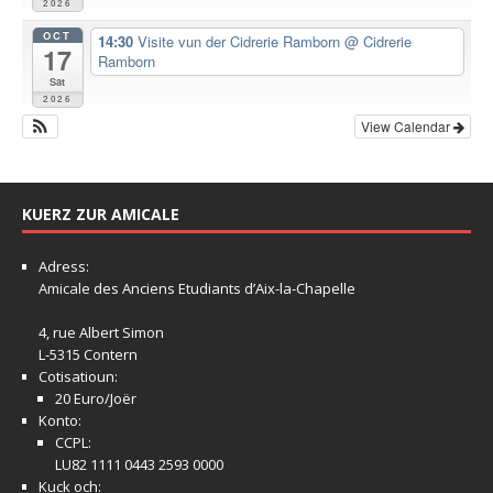
2026
OCT
14:30
Visite vun der Cidrerie Ramborn
@ Cidrerie
17
Ramborn
Sat
2026
View Calendar
KUERZ ZUR AMICALE
Adress:
Amicale
des Anciens Etudiants d’Aix-la-Chapelle
4, rue Albert Simon
L-5315 Contern
Cotisatioun:
20 Euro/Joër
Konto:
CCPL:
LU82 1111 0443 2593 0000
Kuck och: