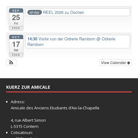
SEP
REEL 2026 zu Oochen
all-day
25
Fri
2026
OCT
14:30
Visite vun der Cidrerie Ramborn
@ Cidrerie
17
Ramborn
Sat
2026
View Calendar
KUERZ ZUR AMICALE
Adress:
Amicale
des Anciens Etudiants d’Aix-la-Chapelle
4, rue Albert Simon
L-5315 Contern
Cotisatioun: