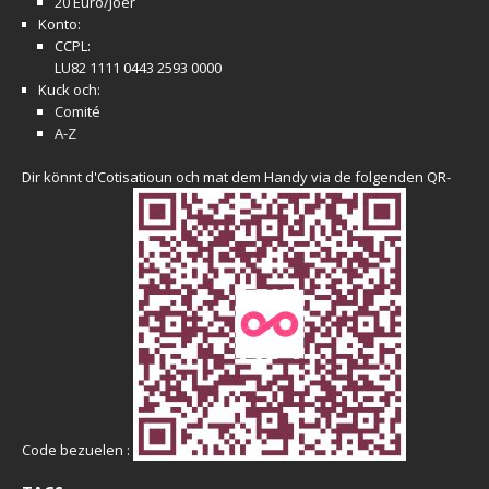
20 Euro/Joër
Konto:
CCPL:
LU82 1111 0443 2593 0000
Kuck och:
Comité
A-Z
Dir könnt d'Cotisatioun och mat dem Handy via de folgenden QR-
Code bezuelen :