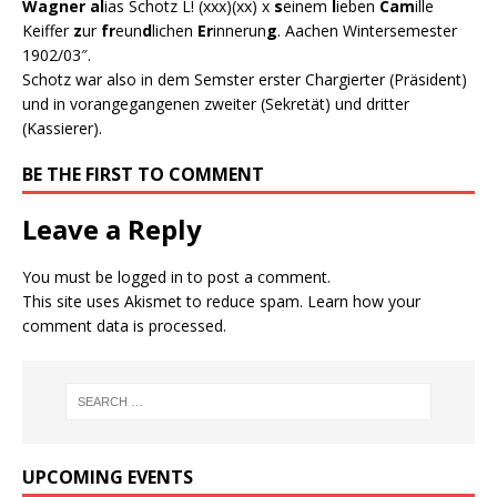
Wagner
al
ias Schotz L! (xxx)(xx) x
s
einem
l
ieben
Cam
ille
Keiffer
z
ur
fr
eun
d
lichen
Er
innerun
g
. Aachen Wintersemester
1902/03″.
Schotz war also in dem Semster erster Chargierter (Präsident)
und in vorangegangenen zweiter (Sekretät) und dritter
(Kassierer).
BE THE FIRST TO COMMENT
Leave a Reply
You must be
logged in
to post a comment.
This site uses Akismet to reduce spam.
Learn how your
comment data is processed.
UPCOMING EVENTS