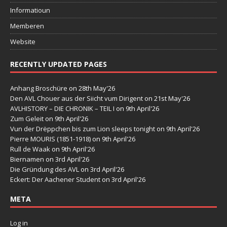
Informatioun
Memberen
Website
RECENTLY UPDATED PAGES
Anhang Broschüre
on 28th May'26
Den AVL Chouer aus der Siicht vum Dirigent
on 21st May'26
AVLHISTORY – DIE CHRONIK – TEIL I
on 9th April'26
Zum Geleit
on 9th April'26
Vun der Drëppchen bis zum Lion sleeps tonight
on 9th April'26
Pierre MOURIS (1851-1918)
on 9th April'26
Rull de Waak
on 9th April'26
Biernamen
on 3rd April'26
Die Gründung des AVL
on 3rd April'26
Eckert: Der Aachener Student
on 3rd April'26
META
Log in