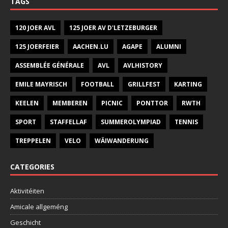
TAGS
120 JOER AVL
125 JOER AV D'LETZEBURGER
125 JOERFEIER
AACHEN.LU
AGAPE
ALUMNI
ASSEMBLÉE GÉNÉRALE
AVL
AVLHISTORY
EMILE MAYRISCH
FOOTBALL
GRILLFEST
KARTING
KEELEN
MEMBEREN
PICNIC
PONTTOR
RWTH
SPORT
STAFFELLAF
SUMMEROLYMPIAD
TENNIS
TREPPELEN
VELO
WÄIWANDERUNG
CATEGORIES
Aktivitéiten
Amicale allgeméng
Geschicht