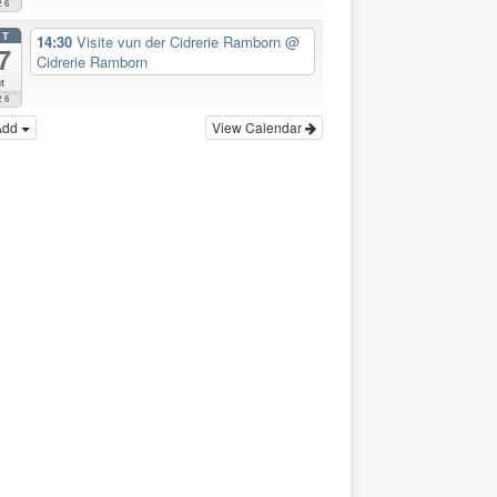
26
CT
14:30
Visite vun der Cidrerie Ramborn
@
7
Cidrerie Ramborn
t
26
Add
View Calendar