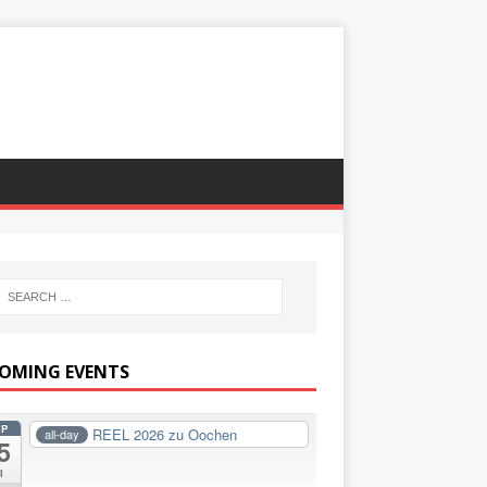
OMING EVENTS
EP
REEL 2026 zu Oochen
all-day
5
i