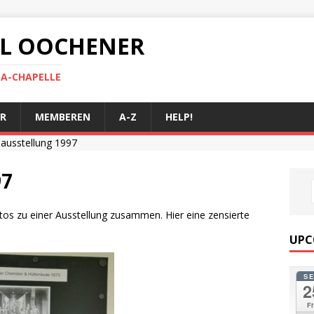
 AL OOCHENER
LA-CHAPELLE
R
MEMBEREN
A-Z
HELP!
ausstellung 1997
97
Fotos zu einer Ausstellung zusammen. Hier eine zensierte
UPC
S
2
Fr